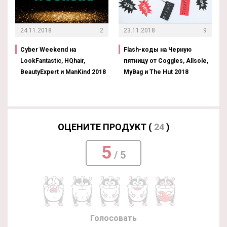
24.11.2018
2
23.11.2018
9
Cyber Weekend на
Flash-коды на Черную
LookFantastic, HQhair,
пятницу от Coggles, Allsole,
BeautyExpert и ManKind 2018
MyBag и The Hut 2018
ОЦЕНИТЕ ПРОДУКТ (
24
)
5
/ 5
Голосовать