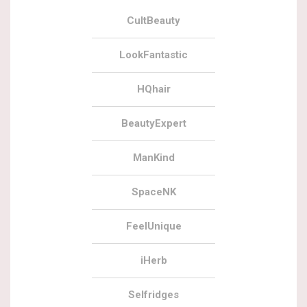
CultBeauty
LookFantastic
HQhair
BeautyExpert
ManKind
SpaceNK
FeelUnique
iHerb
Selfridges