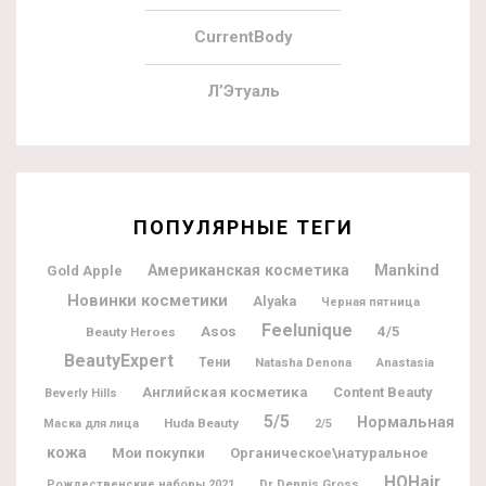
CurrentBody
Л’Этуаль
ПОПУЛЯРНЫЕ ТЕГИ
Американская косметика
Mankind
Gold Apple
Новинки косметики
Alyaka
Черная пятница
Feelunique
Asos
4/5
Beauty Heroes
BeautyExpert
Тени
Natasha Denona
Anastasia
Английская косметика
Content Beauty
Beverly Hills
5/5
Нормальная
Huda Beauty
Маска для лица
2/5
кожа
Мои покупки
Органическое\натуральное
HQHair
Dr Dennis Gross
Рождественские наборы 2021