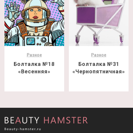
Разное
Разное
Болталка №18
Болталка №31
«Весенняя»
«Чернопятничная»