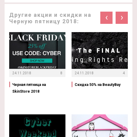
Другие акции и скидки на
‹
›
Черную пятницу 2018:
24.11.2018
8
24.11.2018
4
Черная пятница на
Скидка 50% на BeautyBay
SkinStore 2018