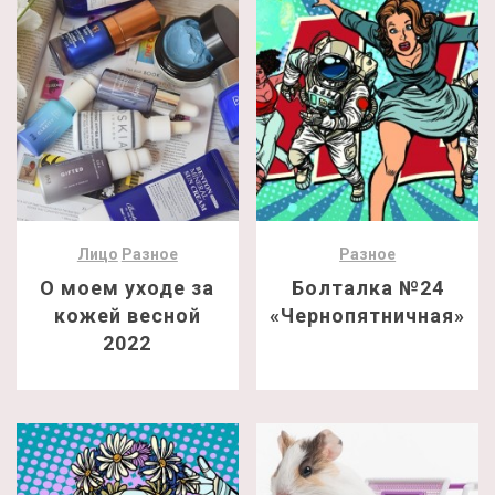
Лицо
Разное
Разное
О моем уходе за
Болталка №24
кожей весной
«Чернопятничная»
2022