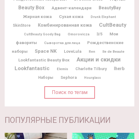
Beauty Box
BeautyBay
Адвент-календари
Жирная кожа
Сухая кожа
Drunk Elephant
CultBeauty
Комбинированная кожа
SkinStore
Мои
3/5
Omorovicza
CultBeauty Goody Bag
фавориты
Рождественские
Сыворотка для лица
Space NK
наборы
LoveLula
Ile de Beaute
Ren
Акции и скидки
Lookfantastic Beauty Box
Lookfantastic
Iherb
Charlotte Tilbury
Elemis
Sephora
Наборы
Hourglass
Поиск по тегам
ПОПУЛЯРНЫЕ ПУБЛИКАЦИИ