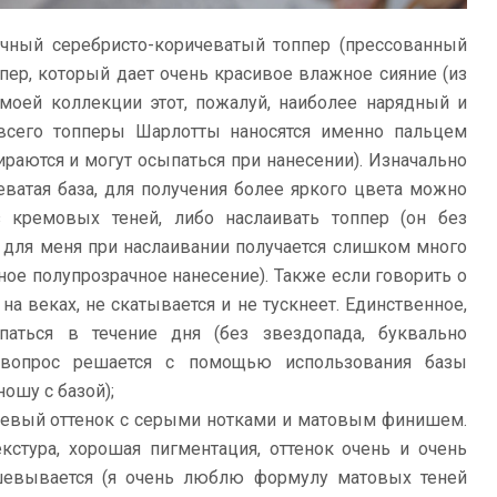
ачный серебристо-коричеватый топпер (прессованный
ппер, который дает очень красивое влажное сияние (из
моей коллекции этот, пожалуй, наиболее нарядный и
всего топперы Шарлотты наносятся именно пальцем
ираются и могут осыпаться при нанесении). Изначально
еватая база, для получения более яркого цвета можно
 кремовых теней, либо наслаивать топпер (он без
о для меня при наслаивании получается слишком много
ное полупрозрачное нанесение). Также если говорить о
на веках, не скатывается и не тускнеет. Единственное,
паться в течение дня (без звездопада, буквально
т вопрос решается с помощью использования базы
ношу с базой);
чневый оттенок с серыми нотками и матовым финишем.
кстура, хорошая пигментация, оттенок очень и очень
тушевывается (я очень люблю формулу матовых теней