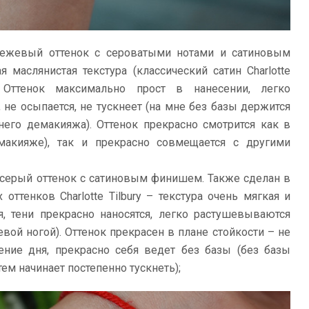
бежевый оттенок с сероватыми нотами и сатиновым
 маслянистая текстура (классический сатин Charlotte
я. Оттенок максимально прост в нанесении, легко
 не осыпается, не тускнеет (на мне без базы держится
него демакияжа). Оттенок прекрасно смотрится как в
макияже), так и прекрасно совмещается с другими
-серый оттенок с сатиновым финишем. Также сделан в
оттенков Charlotte Tilbury – текстура очень мягкая и
я, тени прекрасно наносятся, легко растушевываются
вой ногой). Оттенок прекрасен в плане стойкости – не
чение дня, прекрасно себя ведет без базы (без базы
тем начинает постепенно тускнеть);