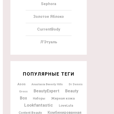
Sephora
Золотое Яблоко
CurrentBody
Л’Этуаль
ПОПУЛЯРНЫЕ ТЕГИ
Asos
Dr Dennis
Anastasia Beverly Hills
BeautyExpert
Beauty
Gross
Box
Жирная кожа
Наборы
Lookfantastic
LoveLula
Комбинированная
Content Beauty