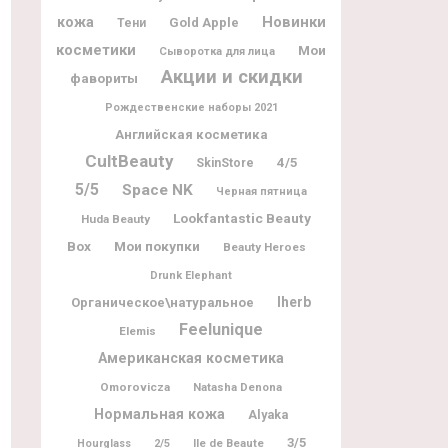
Новинки
кожа
Gold Apple
Тени
косметики
Мои
Сыворотка для лица
Акции и скидки
фавориты
Рождественские наборы 2021
Английская косметика
CultBeauty
4/5
SkinStore
5/5
Space NK
Черная пятница
Lookfantastic Beauty
Huda Beauty
Box
Мои покупки
Beauty Heroes
Drunk Elephant
Iherb
Органическое\натуральное
Feelunique
Elemis
Американская косметика
Omorovicza
Natasha Denona
Нормальная кожа
Alyaka
3/5
Ile de Beaute
Hourglass
2/5