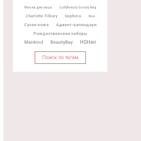
Маска для лица
CultBeauty Goody Bag
Charlotte Tilbury
Sephora
Ren
Адвент-календари
Сухая кожа
Рождественские наборы
BeautyBay
HQHair
Mankind
Поиск по тегам