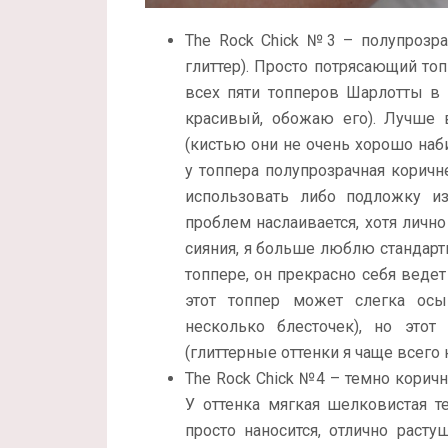
The Rock Chick №3 – полупрозр
глиттер). Просто потрясающий то
всех пяти топперов Шарлотты в 
красивый, обожаю его). Лучше 
(кистью они не очень хорошо наб
у топпера полупрозрачная коричн
использовать либо подложку из
проблем наслаивается, хотя личн
сияния, я больше люблю стандарт
топпере, он прекрасно себя ведет 
этот топпер может слегка осы
несколько блесточек), но это
(глиттерные оттенки я чаще всего 
The Rock Chick №4 – темно кори
У оттенка мягкая шелковистая те
просто наносится, отлично рас