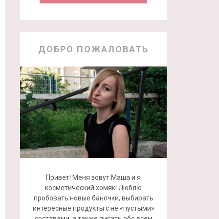
ДОБРО ПОЖАЛОВАТЬ
Привет! Меня зовут Маша и я
косметический хомяк! Люблю
пробовать новые баночки, выбирать
интересные продукты с не «пустыми»
составами, а также писать обо всем