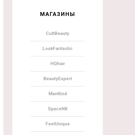
МАГАЗИНЫ
CultBeauty
LookFantastic
HQhair
BeautyExpert
ManKind
SpaceNK
FeelUnique