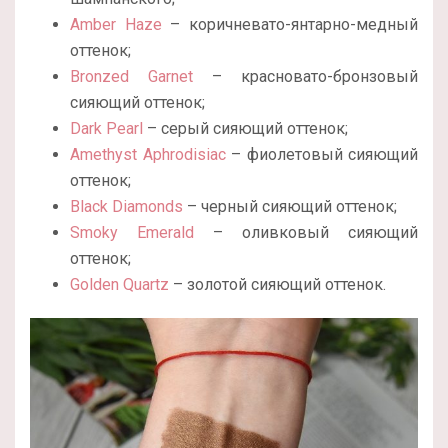
Amber Haze
– коричневато-янтарно-медный
оттенок;
Bronzed Garnet
– красновато-бронзовый
сияющий оттенок;
Dark Pearl
– серый сияющий оттенок;
Amethyst Aphrodisiac
– фиолетовый сияющий
оттенок;
Black Diamonds
– черный сияющий оттенок;
Smoky Emerald
– оливковый сияющий
оттенок;
Golden Quartz
– золотой сияющий оттенок.