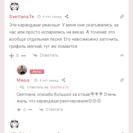
Svetlana7e
4 лет назад
Эти карандаши ужасные. У меня они скатывались за
час или просто испарялись на веках. А точение это
вообще отдельная песня. Его невозможно заточить,
грифель мягкий, тут же ломается.
Ответить
0
Автор
Маша
4 лет назад
Ответить на
Svetlana7e
Светлана, спасибо большое за отзыв!💐💐💐 Очень
жаль, что карандаши разочаровали😔😔😔
Ответить
0