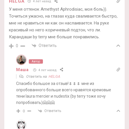
HELGA
4 лет назад
У меня оттенок Amethyst Aphrodisiac, моя боль)).
Точиться ужасно, на глазах куда сваливается быстро,
мне не нравиться ни как он наслаивается. На руке
красивый но него коричневый подтон, что ли.
Карандаши by terry мне больше понравились.
Ответить
0
Автор
Маша
4 лет назад
Ответить на
HELGA
Спасибо большое за отзыв!🌷🌷🌷 мне из
опробованного больше всего нравятся кремовые
тени laura mercier и nudestix (by terry тоже хочу
попробовать)🤗🤗🤗
Ответить
0