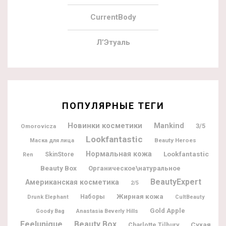
CurrentBody
Л’Этуаль
ПОПУЛЯРНЫЕ ТЕГИ
Новинки косметики
Mankind
3/5
Omorovicza
Lookfantastic
Beauty Heroes
Маска для лица
Нормальная кожа
Lookfantastic
SkinStore
Ren
Beauty Box
Органическое\натуральное
BeautyExpert
Американская косметика
2/5
Жирная кожа
Наборы
Drunk Elephant
CultBeauty
Gold Apple
Goody Bag
Anastasia Beverly Hills
Feelunique
Beauty Box
Charlotte Tilbury
Сухая