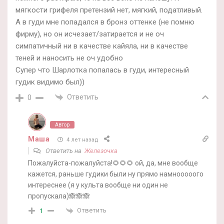
мягкости грифеля претензий нет, мягкий, податливый.
А в гуди мне попадался в бронз оттенке (не помню
фирму), но он исчезает/затирается и не оч
симпатичный ни в качестве кайяла, ни в качестве
теней и наносить не оч удобно
Супер что Шарлотка попалась в гуди, интересный
гудик видимо был))
Ответить
0
Автор
Маша
4 лет назад
Ответить на
Железочка
Пожалуйста-пожалуйста!🌻🌻🌻 ой, да, мне вообще
кажется, раньше гудики были ну прямо намнооооого
интереснее (я у культа вообще ни один не
пропускала)🙈🙈🙈
Ответить
1