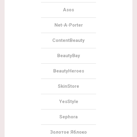
Asos
Net-A-Porter
ContentBeauty
BeautyBay
BeautyHeroes
SkinStore
YesStyle
Sephora
Золотое Яблоко