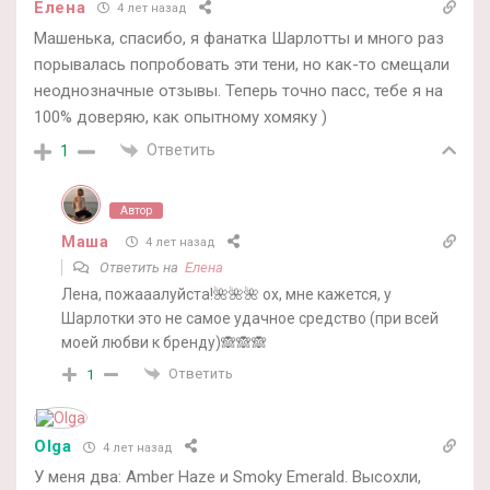
Елена
4 лет назад
Машенька, спасибо, я фанатка Шарлотты и много раз
порывалась попробовать эти тени, но как-то смещали
неоднозначные отзывы. Теперь точно пасс, тебе я на
100% доверяю, как опытному хомяку )
Ответить
1
Автор
Маша
4 лет назад
Ответить на
Елена
Лена, пожааалуйста!🌺🌺🌺 ох, мне кажется, у
Шарлотки это не самое удачное средство (при всей
моей любви к бренду)🙈🙈🙈
Ответить
1
Olga
4 лет назад
У меня два: Amber Haze и Smoky Emerald. Высохли,