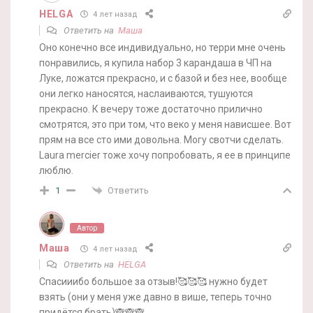
HELGA
4 лет назад
Ответить на
Маша
Оно конечно все индивидуально, но терри мне очень
понравились, я купила набор 3 карандаша в ЧП на
Луке, ложатся прекрасно, и с базой и без нее, вообще
они легко наносятся, наслаиваются, тушуются
прекрасно. К вечеру тоже достаточно прилично
смотрятся, это при том, что веко у меня нависшее. Вот
прям на все сто ими довольна. Могу свотчи сделать.
Laura mercier тоже хочу попробовать, я ее в принципе
люблю.
Ответить
1
Автор
Маша
4 лет назад
Ответить на
HELGA
Спасииибо большое за отзыв!🥰🥰🥰 нужно будет
взять (они у меня уже давно в више, теперь точно
придётся брать)🙈🙈🙈