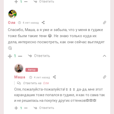
Ответить
1
Oля
4 лет назад
Спасибо, Маша, а я уже и забыла, что у меня в гудике
тоже были такие тени 😂. Не знаю только куда их
дела, интересно посмотреть, как они сейчас выглядят
🤔
Ответить
1
Автор
Маша
4 лет назад
Ответить на
Oля
Оля, пожалуйста-пожалуйста!🌷🌷🌷 да-да, мне этот
карандашик тоже попался в гудике, я как-то сама так
и не решилась на покупку других оттенков🙈🙈🙈
Ответить
1