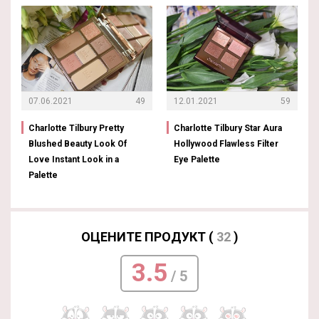
07.06.2021
49
12.01.2021
59
Charlotte Tilbury Pretty
Charlotte Tilbury Star Aura
Blushed Beauty Look Of
Hollywood Flawless Filter
Love Instant Look in a
Eye Palette
Palette
ОЦЕНИТЕ ПРОДУКТ (
32
)
3.5
/ 5