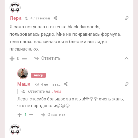
Лера
4 лет назад
Я сама покупала в оттенке black diamonds,
пользовалась редко. Мне не понравилась формула,
тени плохо наслаиваются и блестки выглядят
плешивенько.
Ответить
0
Автор
Маша
4 лет назад
Ответить на
Лера
Лера, спасибо большое за отзыв!🌹🌹🌹 очень жаль,
что не порадовали😔😔😔
Ответить
1