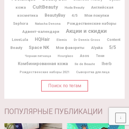
CultBeauty
кожа
Английская
Huda Beauty
BeautyBay
Мои покупки
косметика
4/5
Рождественские наборы
Sephora
Natasha Denona
Акции и скидки
Адвент-календари
HQHair
LoveLula
Content
Elemis
Dr Dennis Gross
5/5
Space NK
Мои фавориты
Beauty
Alyaka
Asos
Тени
Черная пятница
Hourglass
Комбинированная кожа
Iherb
Ile de Beaute
Рождественские наборы 2021
Сыворотка для лица
Поиск по тегам
ПОПУЛЯРНЫЕ ПУБЛИКАЦИИ
↓