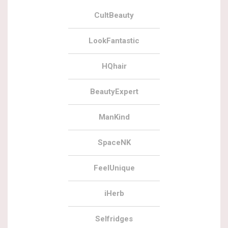
CultBeauty
LookFantastic
HQhair
BeautyExpert
ManKind
SpaceNK
FeelUnique
iHerb
Selfridges