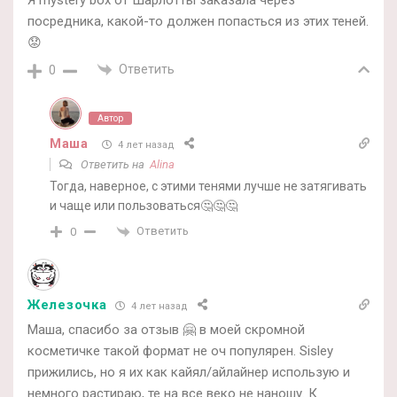
Я mystery box от Шарлотты заказала через
посредника, какой-то должен попасться из этих теней.
😟
Ответить
0
Автор
Маша
4 лет назад
Ответить на
Alina
Тогда, наверное, с этими тенями лучше не затягивать
и чаще или пользоваться🤔🤔🤔
Ответить
0
Железочка
4 лет назад
Маша, спасибо за отзыв 🤗 в моей скромной
косметичке такой формат не оч популярен. Sisley
прижились, но я их как кайял/айлайнер использую и
немного растираю, те на все веко не наношу. К