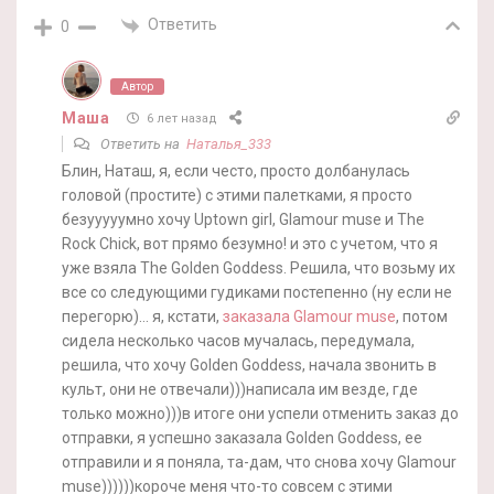
Ответить
0
Автор
Маша
6 лет назад
Ответить на
Наталья_333
Блин, Наташ, я, если често, просто долбанулась
головой (простите) с этими палетками, я просто
безууууумно хочу Uptown girl, Glamour muse и The
Rock Chick, вот прямо безумно! и это с учетом, что я
уже взяла The Golden Goddess. Решила, что возьму их
все со следующими гудиками постепенно (ну если не
перегорю)… я, кстати,
заказала Glamour muse
, потом
сидела несколько часов мучалась, передумала,
решила, что хочу Golden Goddess, начала звонить в
культ, они не отвечали)))написала им везде, где
только можно)))в итоге они успели отменить заказ до
отправки, я успешно заказала Golden Goddess, ее
отправили и я поняла, та-дам, что снова хочу Glamour
muse))))))короче меня что-то совсем с этими