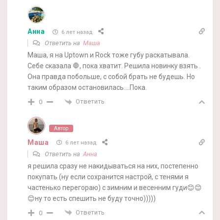
Анна
6 лет назад
Ответить на
Маша
Маша, я на Uptown и Rock тоже губу раскатывала.
Себе сказала 🛑, пока хватит. Решила новинку взять .
Она правда побольше, с собой брать не будешь. Но
таким образом остановилась….Пока.
Ответить
0
Автор
Маша
6 лет назад
Ответить на
Анна
я решила сразу не накидываться на них, постепенно
покупать (ну если сохранится настрой, с тенями я
частенько перегораю) с зимним и весенним гуди😊😊
😊ну то есть спешить не буду точно)))))
Ответить
0