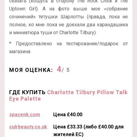
сказать (кошусь в сторону The Rock Chick и The
Uptown Girl). А на фото выше мое «собрание
сочинений» тетушки Шарлотты (правда, пока не
полное, ко мне пока не доехали два карандашика
и миниатюра туши от Charlotte Tilbury).
* Предоставлено на тестирование/подарок от
магазина
4
МОЯ ОЦЕНКА:
/ 5
ГДЕ КУПИТЬ
Charlotte Tilbury Pillow Talk
Eye Palette
spacenk.com
Цена £40.00
culrbeauty.co.uk
Цена £33.33 (либо £40.00 для
жителей ЕС)