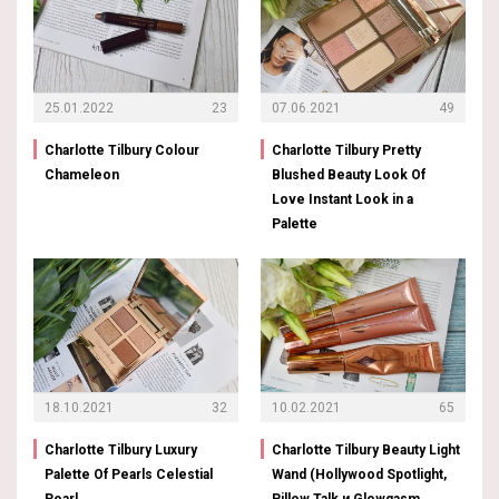
25.01.2022
23
07.06.2021
49
Charlotte Tilbury Colour
Charlotte Tilbury Pretty
Chameleon
Blushed Beauty Look Of
Love Instant Look in a
Palette
18.10.2021
32
10.02.2021
65
Charlotte Tilbury Luxury
Charlotte Tilbury Beauty Light
Palette Of Pearls Celestial
Wand (Hollywood Spotlight,
Pearl
Pillow Talk и Glowgasm