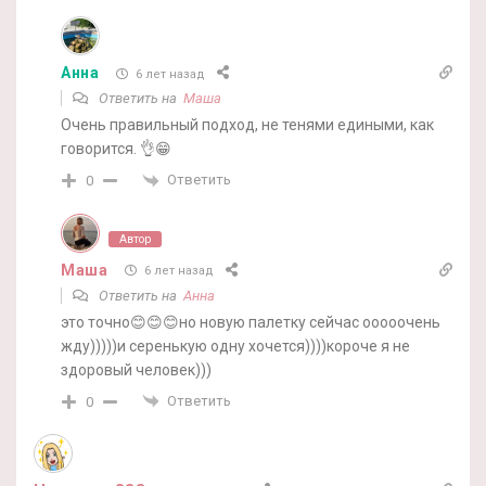
Анна
6 лет назад
Ответить на
Маша
Очень правильный подход, не тенями едиными, как
говорится. 👌😁
Ответить
0
Автор
Маша
6 лет назад
Ответить на
Анна
это точно😊😊😊но новую палетку сейчас ооооочень
жду)))))и серенькую одну хочется))))короче я не
здоровый человек)))
Ответить
0