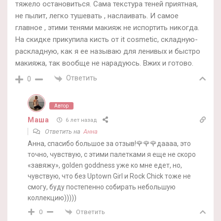
тяжело остановиться. Сама текстура теней приятная,
не пылит, легко тушевать , наслаивать. И самое
главное , этими тенями макияж не испортить никогда.
На скидке прикупила кисть от it cosmetic, складную-
раскладную, как я ее называю для ленивых и быстро
макияжа, так вообще не нарадуюсь. Вжих и готово.
Ответить
0
Автор
Маша
6 лет назад
Ответить на
Анна
Анна, спасибо большое за отзыв!🌹🌹🌹даааа, это
точно, чувствую, с этими палетками я еще не скоро
«завяжу», golden goddness уже ко мне едет, но,
чувствую, что без Uptown Girl и Rock Chick тоже не
смогу, буду постепенно собирать небольшую
коллекцию)))))
Ответить
0