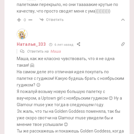
палетками перекрыло, но они тааааакие крутые по
качеству, что просто сводят меня с ума))))))))))
Ответить
0
Наталья_333
6 лет назад
Ответить на
Маша
Маша, как же классно чувствовать, что я не одна
такая! 🤗
На самом деле это отличная идея покупать по
палетке с гудиком! Какую будешь брать с ноябрьским
гудиком? 😉
Я пожалуй возьму новую большую палетку с
ваучером, а Uptown girl с ноябрьским гудиком 😊 Ну а
Glamour muse уже тогда в следующем году.
Эх жаль, что ты на Golden Goddess поменяла, так бы
уже скоро свотчи на Glamour muse увидели бы и
мнение твое услышали 😊
Ты же расскажешь и покажешь Golden Goddess, когда