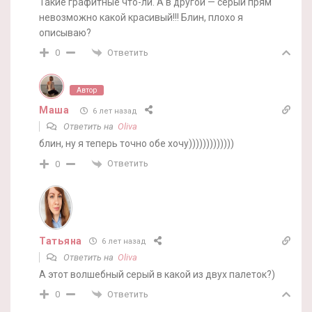
Такие графитные что-ли. А в другой — серый прям
невозможно какой красивый!!! Блин, плохо я
описываю?
Ответить
0
Автор
Маша
6 лет назад
Ответить на
Oliva
блин, ну я теперь точно обе хочу)))))))))))))
Ответить
0
Татьяна
6 лет назад
Ответить на
Oliva
А этот волшебный серый в какой из двух палеток?)
Ответить
0