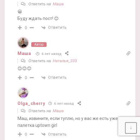
Ответить на
Маша
😀
Буду ждать пост! 😊
Ответить
0
Автор
Маша
6 лет назад
Ответить на
Наталья_333
😊😊😊
Ответить
0
Olga_cherry
6 лет назад
Ответить на
Маша
Маш, извините, если туплю, но у вас же есть уже эта
палетка uptown girl
↓
Ответить
0