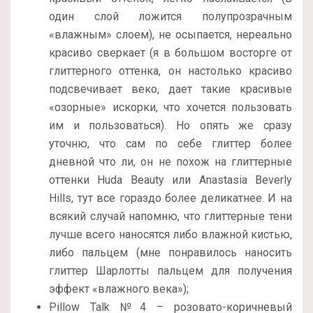
один слой ложится полупрозрачным
«влажным» слоем), не осыпается, нереально
красиво сверкает (я в большом восторге от
глиттерного оттенка, он настолько красиво
подсвечивает веко, дает такие красивые
«озорные» искорки, что хочется пользовать
им и пользоваться). Но опять же сразу
уточню, что сам по себе глиттер более
дневной что ли, он не похож на глиттерные
оттенки Huda Beauty или Anastasia Beverly
Hills, тут все гораздо более деликатнее. И на
всякий случай напомню, что глиттерные тени
лучше всего наносятся либо влажной кистью,
либо пальцем (мне понравилось наносить
глиттер Шарлотты пальцем для получения
эффект «влажного века»);
Pillow Talk №4 – розовато-коричневый