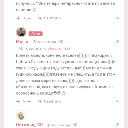
получишь? Мне теперь интересно читать про все ее
палетки 😊
Ответить
0
Автор
Маша
6 лет назад
Ответить на
Наталья_333
Болеть вместе, конечно, веселее))))))я планирую с
Uptown Girl начать, очень уж она меня зацепила))))и
уже в следующем году остальные))))ну или с мини-
гудиком каким)))))главное, не спешить, а то я в этом
деле совсем меры не знаю)))))сделаю пост
обязательно, как получу и попользуюсь ей немного,
оооооочень ее жду😍😍😍
Ответить
0
Наталья_333
6 лет назад