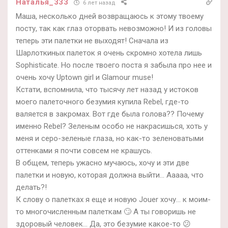
Наталья_333
6 лет назад
Маша, несколько дней возвращаюсь к этому твоему
посту, так как глаз оторвать невозможно! И из головы
теперь эти палетки не выходят! Сначала из
Шарлоткиных палеток я очень скромно хотела лишь
Sophisticate. Но после твоего поста я забыла про нее и
очень хочу Uptown girl и Glamour muse!
Кстати, вспомнила, что тысячу лет назад у истоков
моего палеточного безумия купила Rebel, где-то
валяется в закромах. Вот где была голова?? Почему
именно Rebel? Зеленым особо не накрасишься, хоть у
меня и серо-зеленые глаза, но как-то зеленоватыми
оттенками я почти совсем не крашусь.
В общем, теперь ужасно мучаюсь, хочу и эти две
палетки и новую, которая должна выйти… Ааааа, что
делать?!
К слову о палетках я еще и новую Jouer хочу… к моим-
то многочисленным палеткам 🙄 А ты говоришь не
здоровый человек… Да, это безумие какое-то 😕