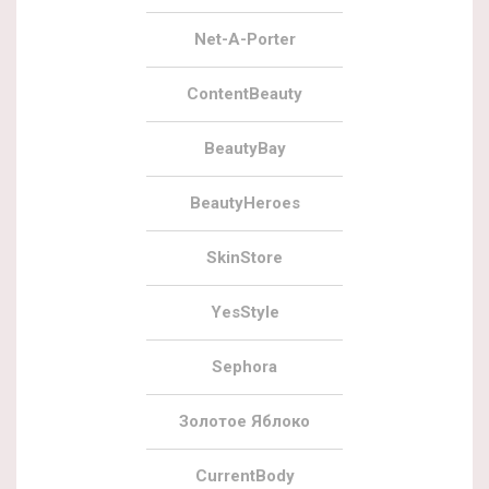
Net-A-Porter
ContentBeauty
BeautyBay
BeautyHeroes
SkinStore
YesStyle
Sephora
Золотое Яблоко
CurrentBody