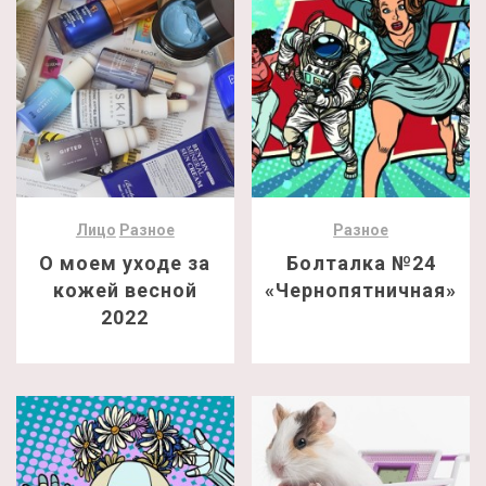
Лицо
Разное
Разное
О моем уходе за
Болталка №24
кожей весной
«Чернопятничная»
2022