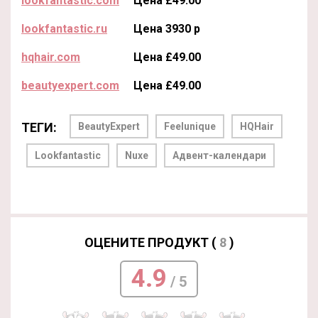
lookfantastic.com
Цена £49.00
lookfantastic.ru
Цена 3930 р
hqhair.com
Цена £49.00
beautyexpert.com
Цена £49.00
ТЕГИ:
BeautyExpert
Feelunique
HQHair
Lookfantastic
Nuxe
Адвент-календари
ОЦЕНИТЕ ПРОДУКТ (
8
)
4.9
/ 5