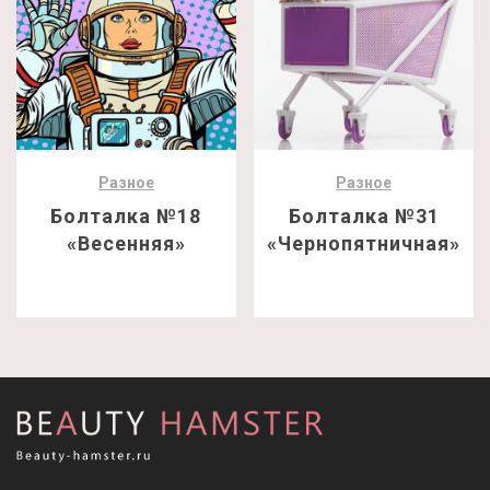
Разное
Разное
Болталка №18
Болталка №31
«Весенняя»
«Чернопятничная»