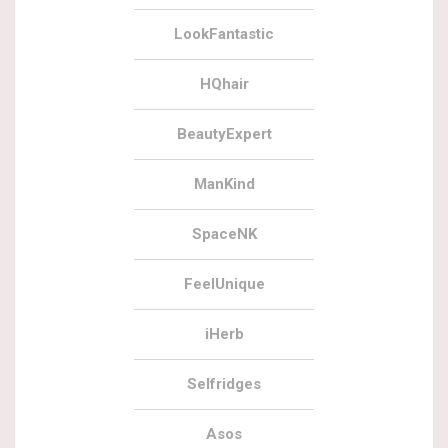
LookFantastic
HQhair
BeautyExpert
ManKind
SpaceNK
FeelUnique
iHerb
Selfridges
Asos