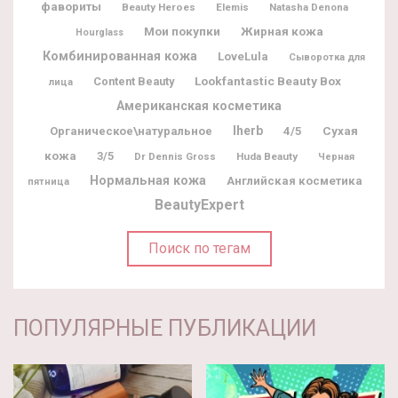
фавориты
Beauty Heroes
Elemis
Natasha Denona
Мои покупки
Жирная кожа
Hourglass
Комбинированная кожа
LoveLula
Сыворотка для
Lookfantastic Beauty Box
Content Beauty
лица
Американская косметика
Iherb
Органическое\натуральное
4/5
Сухая
кожа
3/5
Dr Dennis Gross
Huda Beauty
Черная
Нормальная кожа
Английская косметика
пятница
BeautyExpert
Поиск по тегам
ПОПУЛЯРНЫЕ ПУБЛИКАЦИИ