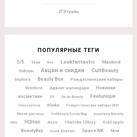
Л’Этуаль
ПОПУЛЯРНЫЕ ТЕГИ
Lookfantastic
5/5
Mankind
Тени
Ren
Акции и скидки
CultBeauty
Наборы
Beauty Box
Рождественские наборы
Sephora
Новинки
Адвент-календари
SkinStore
Feelunique
косметики
Ile de Beaute
2/5
Alyaka
Omorovicza
Рождественские наборы 2021
Маска для лица
CultBeauty Goody Bag
Anastasia Beverly
HQHair
Asos
Charlotte Tilbury
Gold Apple
Hills
BeautyBay
Space NK
Мои
Drunk Elephant