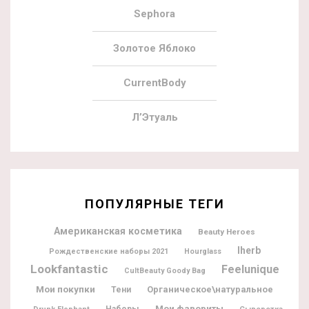
Sephora
Золотое Яблоко
CurrentBody
Л’Этуаль
ПОПУЛЯРНЫЕ ТЕГИ
Американская косметика
Beauty Heroes
Iherb
Рождественские наборы 2021
Hourglass
Lookfantastic
Feelunique
CultBeauty Goody Bag
Мои покупки
Органическое\натуральное
Тени
Мои фавориты
Наборы