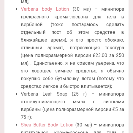
мл);
Verbena body Lotion
(30 мл) – минитюра
прекрасного крема-лосьона для тела в
вербеной (тоже постараюсь сделать
отдельный пост об этом средстве в
ближайшее время), я его просто обожаю,
отличный аромат, потрясающая текстура
(цена полноразмерной версии £23.00 за 250
мл)… Единственно, я не совсем уверена, что
это хорошее зимнее средство, я обычно
покупаю себе бутылочку летом (потому что
средство легкое и быстро впитывается);
Verbena Leaf Soap (25 г) – миниатюра
отшелушивающего мыла с листками
вербены (цена полноразмерной версии £5 за
75 г);
Shea Butter Body Lotion
(30 мл) – миниатюра
питательное крема-лосьона для тела с