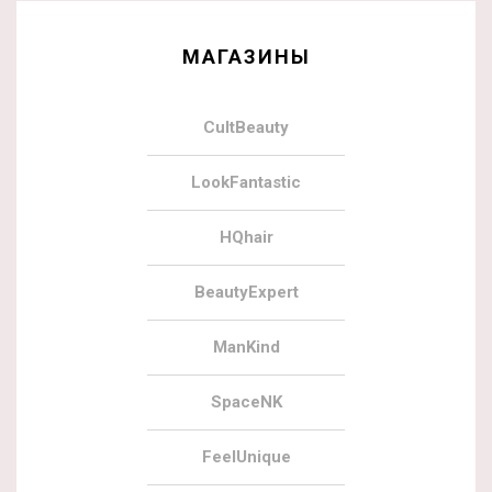
МАГАЗИНЫ
CultBeauty
LookFantastic
HQhair
BeautyExpert
ManKind
SpaceNK
FeelUnique