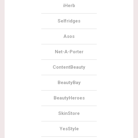
iHerb
Selfridges
Asos
Net-A-Porter
ContentBeauty
BeautyBay
BeautyHeroes
SkinStore
YesStyle