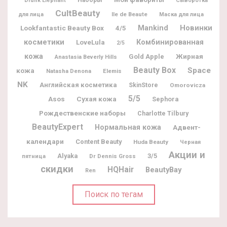
Drunk Elephant
Сыворотка
CultBeauty
Ile de Beaute
для лица
Маска для лица
Новинки
Lookfantastic Beauty Box
Mankind
4/5
косметики
Комбинированная
LoveLula
2/5
кожа
Жирная
Gold Apple
Anastasia Beverly Hills
Beauty Box
Space
кожа
Natasha Denona
Elemis
NK
Английская косметика
SkinStore
Omorovicza
5/5
Asos
Сухая кожа
Sephora
Рождественские наборы
Charlotte Tilbury
BeautyExpert
Нормальная кожа
Адвент-
календари
Content Beauty
Huda Beauty
Черная
Акции и
Alyaka
3/5
Dr Dennis Gross
пятница
скидки
HQHair
BeautyBay
Ren
Поиск по тегам