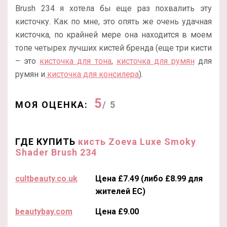
Brush 234 я хотела бы еще раз похвалить эту
кисточку. Как по мне, это опять же очень удачная
кисточка, по крайней мере она находится в моем
топе четырех лучших кистей бренда (еще три кисти
– это
кисточка для тона
,
кисточка для румян
для
румян и
кисточка для консилера
).
5
МОЯ ОЦЕНКА:
/ 5
ГДЕ КУПИТЬ
кисть Zoeva Luxe Smoky
Shader Brush 234
cultbeauty.co.uk
Цена £7.49 (либо £8.99 для
жителей ЕС)
beautybay.com
Цена £9.00