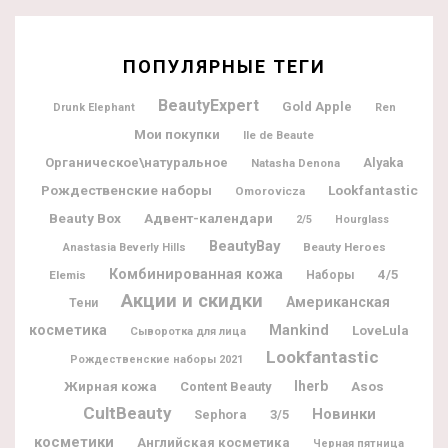
ПОПУЛЯРНЫЕ ТЕГИ
BeautyExpert
Gold Apple
Drunk Elephant
Ren
Мои покупки
Ile de Beaute
Органическое\натуральное
Alyaka
Natasha Denona
Рождественские наборы
Lookfantastic
Omorovicza
Beauty Box
Адвент-календари
2/5
Hourglass
BeautyBay
Beauty Heroes
Anastasia Beverly Hills
Комбинированная кожа
4/5
Elemis
Наборы
Акции и скидки
Американская
Тени
косметика
Mankind
LoveLula
Сыворотка для лица
Lookfantastic
Рождественские наборы 2021
Жирная кожа
Iherb
Content Beauty
Asos
CultBeauty
Новинки
Sephora
3/5
косметики
Английская косметика
Черная пятница