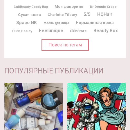
Мои фавориты
Dr Dennis Gross
CultBeauty Goody Bag
5/5
HQHair
Сухая кожа
Charlotte Tilbury
Space NK
Нормальная кожа
Маска для лица
Feelunique
Beauty Box
Huda Beauty
SkinStore
Поиск по тегам
ПОПУЛЯРНЫЕ ПУБЛИКАЦИИ