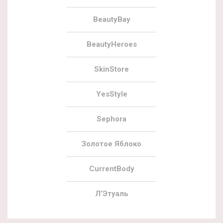
BeautyBay
BeautyHeroes
SkinStore
YesStyle
Sephora
Золотое Яблоко
CurrentBody
Л’Этуаль