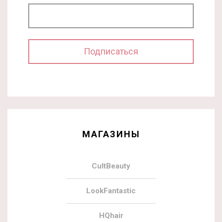
МАГАЗИНЫ
CultBeauty
LookFantastic
HQhair