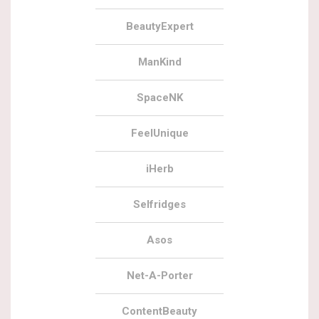
BeautyExpert
ManKind
SpaceNK
FeelUnique
iHerb
Selfridges
Asos
Net-A-Porter
ContentBeauty