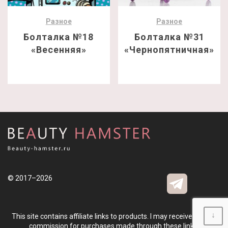
Разное
Разное
Болталка №18
Болталка №31
«Весенняя»
«Чернопятничная»
© 2017–2026
↓
This site contains affiliate links to products. I may receive a small
commission for purchases made through these links.