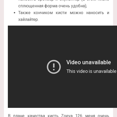
сплющенная форма очень удобна);
Также кончиком кисти можно наносить и
хайлайтер.
В плане качества кисть Zoeva 126 меня очень