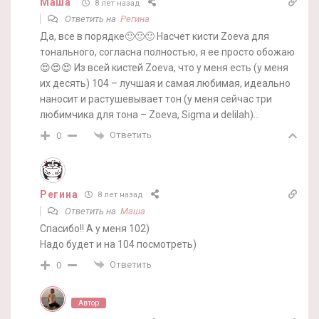
Маша
8 лет назад
Ответить на
Регина
Да, все в порядке🙂🙂🙂 Насчет кисти Zoeva для
тонального, согласна полностью, я ее просто обожаю
😍😍😍 Из всей кистей Zoeva, что у меня есть (у меня
их десять) 104 – лучшая и самая любимая, идеально
наносит и растушевывает тон (у меня сейчас три
любимчика для тона – Zoeva, Sigma и delilah)…
Ответить
0
Регина
8 лет назад
Ответить на
Маша
Спасибо!! А у меня 102)
Надо будет и на 104 посмотреть)
Ответить
0
Автор