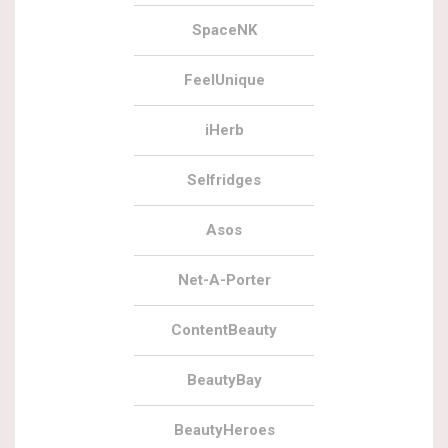
SpaceNK
FeelUnique
iHerb
Selfridges
Asos
Net-A-Porter
ContentBeauty
BeautyBay
BeautyHeroes