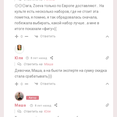
🙁🙁🙁ага, Zoeva только по Европе доставляют… На
культе есть несколько наборов, где не стоит эта
пометка, я помню, я так обрадовалась сначала,
побежала выбирать, какой набор лучше…а мне в
итоге показали «фигу»((
Ответить
0
Юля
8 лет назад
Ответить на
Маша
Девочки, Маша, а на бьюти эксперте на сумку скидка
стала срабатывать)))
Ответить
0
Автор
Маша
8 лет назад
Ответить на
Юля