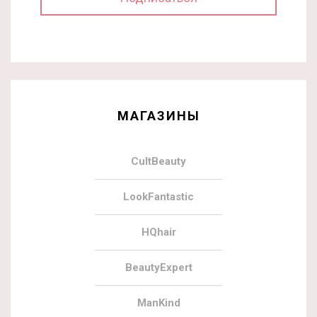
МАГАЗИНЫ
CultBeauty
LookFantastic
HQhair
BeautyExpert
ManKind