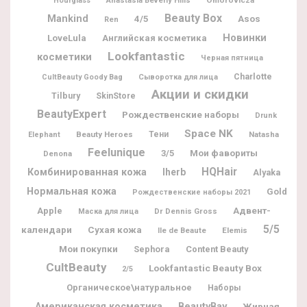
Hourglass
Anastasia Beverly Hills
Beauty Box
Mankind
4/5
Asos
Ren
Новинки
LoveLula
Английская косметика
Lookfantastic
косметики
Черная пятница
Charlotte
CultBeauty Goody Bag
Сыворотка для лица
Акции и скидки
Tilbury
SkinStore
BeautyExpert
Рождественские наборы
Drunk
Space NK
Beauty Heroes
Тени
Natasha
Elephant
Feelunique
Мои фавориты
3/5
Denona
HQHair
Комбинированная кожа
Iherb
Alyaka
Нормальная кожа
Gold
Рождественские наборы 2021
Адвент-
Apple
Dr Dennis Gross
Маска для лица
5/5
календари
Сухая кожа
Ile de Beaute
Elemis
Мои покупки
Sephora
Content Beauty
CultBeauty
Lookfantastic Beauty Box
2/5
Органическое\натуральное
Наборы
BeautyBay
Американская косметика
Жирная