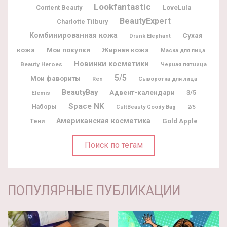
Lookfantastic
Content Beauty
LoveLula
BeautyExpert
Charlotte Tilbury
Комбинированная кожа
Сухая
Drunk Elephant
Мои покупки
Жирная кожа
кожа
Маска для лица
Новинки косметики
Beauty Heroes
Черная пятница
5/5
Мои фавориты
Ren
Сыворотка для лица
BeautyBay
Адвент-календари
3/5
Elemis
Space NK
Наборы
CultBeauty Goody Bag
2/5
Американская косметика
Gold Apple
Тени
Поиск по тегам
ПОПУЛЯРНЫЕ ПУБЛИКАЦИИ