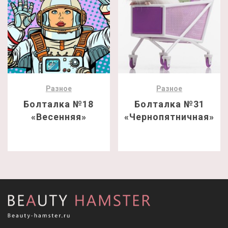
Разное
Разное
Болталка №18
Болталка №31
«Весенняя»
«Чернопятничная»