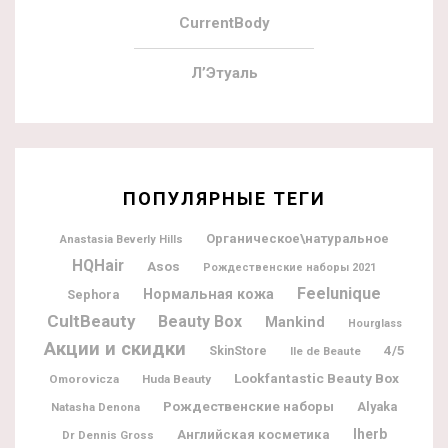
CurrentBody
Л’Этуаль
ПОПУЛЯРНЫЕ ТЕГИ
Органическое\натуральное
Anastasia Beverly Hills
HQHair
Asos
Рождественские наборы 2021
Feelunique
Нормальная кожа
Sephora
CultBeauty
Beauty Box
Mankind
Hourglass
Акции и скидки
4/5
SkinStore
Ile de Beaute
Lookfantastic Beauty Box
Omorovicza
Huda Beauty
Рождественские наборы
Alyaka
Natasha Denona
Iherb
Английская косметика
Dr Dennis Gross