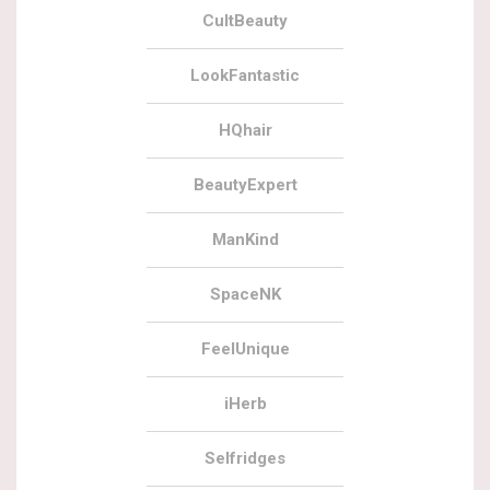
CultBeauty
LookFantastic
HQhair
BeautyExpert
ManKind
SpaceNK
FeelUnique
iHerb
Selfridges