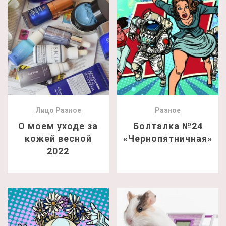
Лицо
Разное
Разное
О моем уходе за
Болталка №24
кожей весной
«Чернопятничная»
2022