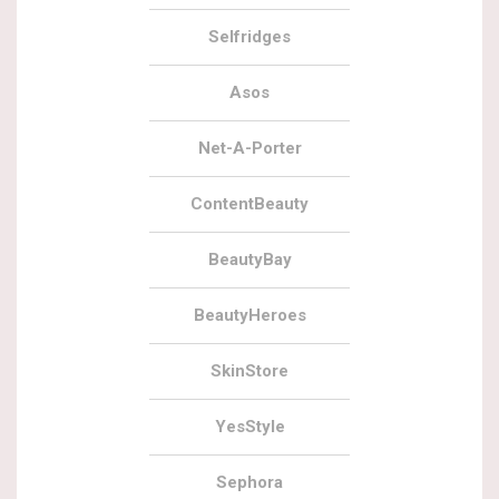
Selfridges
Asos
Net-A-Porter
ContentBeauty
BeautyBay
BeautyHeroes
SkinStore
YesStyle
Sephora