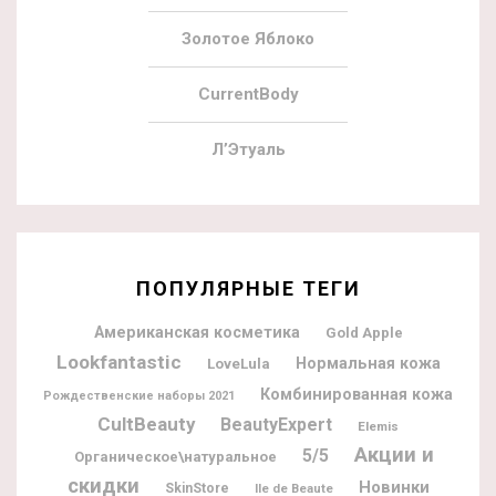
Золотое Яблоко
CurrentBody
Л’Этуаль
ПОПУЛЯРНЫЕ ТЕГИ
Американская косметика
Gold Apple
Lookfantastic
Нормальная кожа
LoveLula
Комбинированная кожа
Рождественские наборы 2021
CultBeauty
BeautyExpert
Elemis
Акции и
5/5
Органическое\натуральное
скидки
Новинки
SkinStore
Ile de Beaute