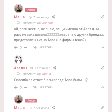
Автор
Маша
7 лет назад
Ответить на
Азалия
ой, если честно, не знаю, вещи именно от Asos я ни
разу не заказывала🤷‍♀️🤷‍♀️🤷‍♀️или речь о других брендах,
представленных на Asos (не фирмы Asos?)…
Ответить
0
Азалия
7 лет назад
Ответить на
Маша
Спасибо за ответ! Часы вроде Asos были… 🙂
Ответить
0
Автор
Маша
7 лет назад