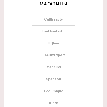
МАГАЗИНЫ
CultBeauty
LookFantastic
HQhair
BeautyExpert
ManKind
SpaceNK
FeelUnique
iHerb