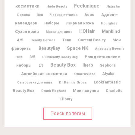
Feelunique
косметики
Huda Beauty
Natasha
Адвент-
Asos
Denona
Ren
Черная пятница
календари
Жирная кожа
Наборы
Hourglass
HQHair
Mankind
Сухая кожа
Маска для лица
Мои
4/5
Content Beauty
Beauty Heroes
Тени
BeautyBay
Space NK
фавориты
Anastasia Beverly
Рождественские
3/5
Hills
CultBeauty Goody Bag
Beauty Box
наборы
Iherb
Sephora
2/5
Английская косметика
Alyaka
Omorovicza
Lookfantastic
Dr Dennis Gross
Сыворотка для лица
Beauty Box
Мои покупки
Charlotte
Drunk Elephant
Tilbury
Поиск по тегам