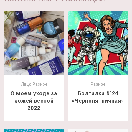
Лицо
Разное
Разное
О моем уходе за
Болталка №24
кожей весной
«Чернопятничная»
2022