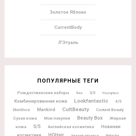
Золотое Яблоко
CurrentBody
Л’Этуаль
ПОПУЛЯРНЫЕ ТЕГИ
Рождественские наборы
3/5
Ren
Hourglass
Lookfantastic
Комбинированная кожа
4/5
CultBeauty
Mankind
Content Beauty
SkinStore
Beauty Box
Мои покупки
Жирная
Сухая кожа
5/5
Новинки
кожа
Английская косметика
косметики
HQHair
Natasha
Черная пятница