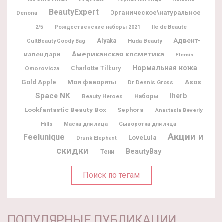
BeautyExpert
Органическое\натуральное
Denona
Ile de Beaute
2/5
Рождественские наборы 2021
Адвент-
Alyaka
Huda Beauty
CultBeauty Goody Bag
календари
Американская косметика
Elemis
Нормальная кожа
Charlotte Tilbury
Omorovicza
Мои фавориты
Gold Apple
Asos
Dr Dennis Gross
Space NK
Iherb
Beauty Heroes
Наборы
Lookfantastic Beauty Box
Sephora
Anastasia Beverly
Hills
Маска для лица
Сыворотка для лица
Акции и
Feelunique
LoveLula
Drunk Elephant
скидки
BeautyBay
Тени
Поиск по тегам
ПОПУЛЯРНЫЕ ПУБЛИКАЦИИ