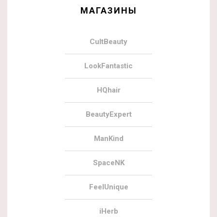
МАГАЗИНЫ
CultBeauty
LookFantastic
HQhair
BeautyExpert
ManKind
SpaceNK
FeelUnique
iHerb