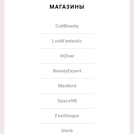
МАГАЗИНЫ
CultBeauty
LookFantastic
HQhair
BeautyExpert
ManKind
SpaceNK
FeelUnique
iHerb