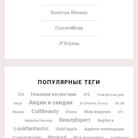
Золотое Яблоко
CurrentBody
Л’Этуаль
ПОПУЛЯРНЫЕ ТЕГИ
Новинки косметики
3/5
4/5
Сыворотка для
Акции и скидки
Dr Dennis Gross
Ile de
лица
CultBeauty
Мои покупки
Beaute
Elemis
2/5
BeautyExpert
Sephora
Natasha Denona
Lookfantastic
Адвент-календари
Gold Apple
Mankind
Мои фавориты
Content Beauty
CultBeauty