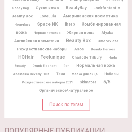
BeautyBay
Lookfantastic
Сухая кожа
Goody Bag
Beauty Box
Американская косметика
LoveLula
Space NK
Iherb
Комбинированная
Hourglass
кожа
Жирная кожа
Alyaka
Черная пятница
Beauty Box
Английская косметика
Omorovicza
Рождественские наборы
Asos
Beauty Heroes
Feelunique
HQHair
Charlotte Tilbury
Huda
Нормальная кожа
Beauty
Drunk Elephant
Ren
Тени
Наборы
Anastasia Beverly Hills
Маска для лица
5/5
SkinStore
Рождественские наборы 2021
Органическое\натуральное
Поиск по тегам
ПОПУЛЯРНЫЕ ПУБЛИКАЦИИ