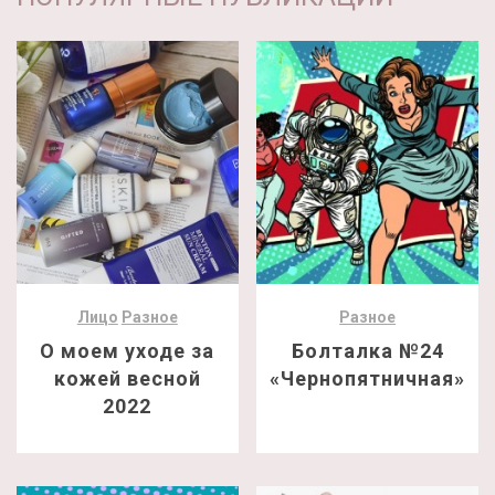
Лицо
Разное
Разное
О моем уходе за
Болталка №24
кожей весной
«Чернопятничная»
2022