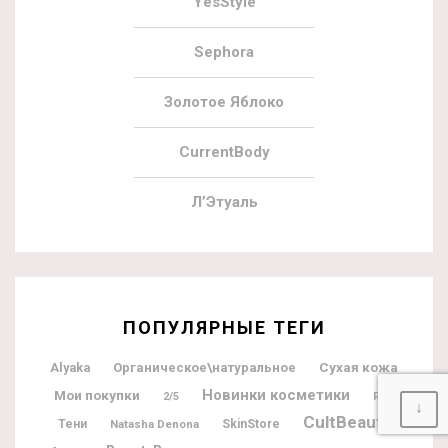
YesStyle
Sephora
Золотое Яблоко
CurrentBody
Л’Этуаль
ПОПУЛЯРНЫЕ ТЕГИ
Alyaka
Органическое\натуральное
Сухая кожа
Новинки косметики
Мои покупки
2/5
Ren
↓
CultBeauty
Тени
Natasha Denona
SkinStore