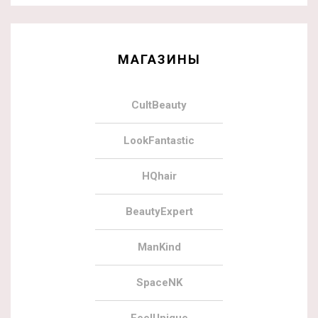
МАГАЗИНЫ
CultBeauty
LookFantastic
HQhair
BeautyExpert
ManKind
SpaceNK
FeelUnique