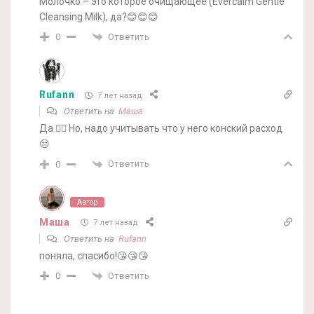
Молочко – это которое очищающее (Evercalm Gentle
Cleansing Milk), да?😊😊😊
Ответить
0
Rufann
7 лет назад
Ответить на
Маша
Да 👍🏻 Но, надо учитывать что у него конский расход
😒
Ответить
0
Автор
Маша
7 лет назад
Ответить на
Rufann
поняла, спасибо!😘😘😘
Ответить
0