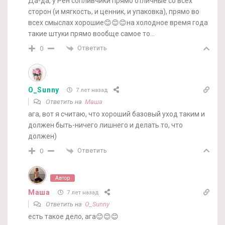
Да-да, у Рен сопливчики прямо отличные со всех
сторон (и мягкость, и ценник, и упаковка), прямо во
всех смыслах хорошие😊😊😊на холодное время года
такие штуки прямо вообще самое то…
Ответить
0
O_Sunny
7 лет назад
Ответить на
Маша
ага, вот я считаю, что хороший базовый уход таким и
должен быть-ничего лишнего и делать то, что
должен)
Ответить
0
Автор
Маша
7 лет назад
Ответить на
O_Sunny
есть такое дело, ага😊😊😊