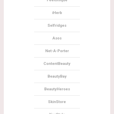
iHerb
Selfridges
Asos
Net-A-Porter
ContentBeauty
BeautyBay
BeautyHeroes
SkinStore