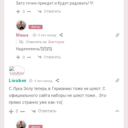
Зато точно приедет и будет радовать! 💛
Ответить
0
Автор
Маша
5 лет назад
Ответить на
Виктория
Надееееюсь🥰🥰🥰
Ответить
0
Lioubov
5 лет назад
С Лука Эспу теперь в Германию тоже не шлют. С
официального сайта наборы не шлют тоже… Это
прямо странно уже как-то(
Ответить
0
Автор