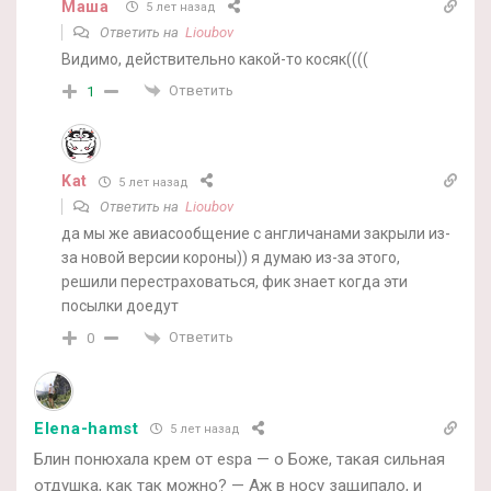
Маша
5 лет назад
Ответить на
Lioubov
Видимо, действительно какой-то косяк((((
Ответить
1
Kat
5 лет назад
Ответить на
Lioubov
да мы же авиасообщение с англичанами закрыли из-
за новой версии короны)) я думаю из-за этого,
решили перестраховаться, фик знает когда эти
посылки доедут
Ответить
0
Elena-hamst
5 лет назад
Блин понюхала крем от espa — о Боже, такая сильная
отдушка, как так можно? — Аж в носу защипало, и