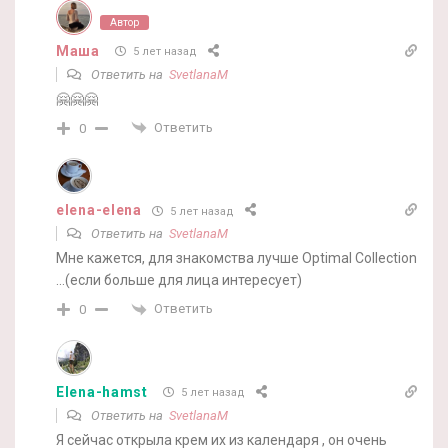
Автор
Маша
5 лет назад
Ответить на
SvetlanaM
🤗🤗🤗
Ответить
0
elena-elena
5 лет назад
Ответить на
SvetlanaM
Мне кажется, для знакомства лучше Optimal Colleсtion
…(если больше для лица интересует)
Ответить
0
Elena-hamst
5 лет назад
Ответить на
SvetlanaM
Я сейчас открыла крем их из календаря , он очень