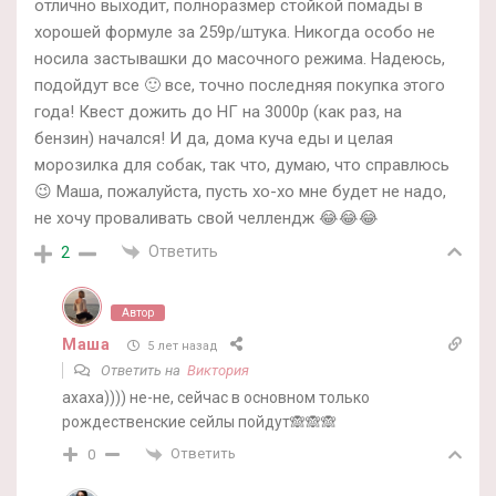
отлично выходит, полноразмер стойкой помады в
хорошей формуле за 259р/штука. Никогда особо не
носила застывашки до масочного режима. Надеюсь,
подойдут все 🙂 все, точно последняя покупка этого
года! Квест дожить до НГ на 3000р (как раз, на
бензин) начался! И да, дома куча еды и целая
морозилка для собак, так что, думаю, что справлюсь
😉 Маша, пожалуйста, пусть хо-хо мне будет не надо,
не хочу проваливать свой челлендж 😂😂😂
Ответить
2
Автор
Маша
5 лет назад
Ответить на
Виктория
ахаха)))) не-не, сейчас в основном только
рождественские сейлы пойдут🙈🙈🙈
Ответить
0