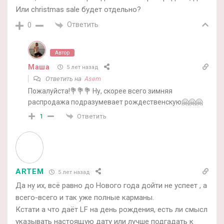
Или christmas sale будет отдельно?
Ответить
0
Автор
Маша
5 лет назад
Ответить на
Asem
Пожалуйста!💐💐💐 Ну, скорее всего зимняя
распродажа подразумевает рождественскую🤗🤗🤗
Ответить
1
ARTEM
5 лет назад
Да ну их, всё равно до Нового года дойти не успеет , а
всего-всего и так уже полные карманы.
Кстати а что даёт LF на день рождения, есть ли смысл
указывать настоящую дату или лучше подгадать к