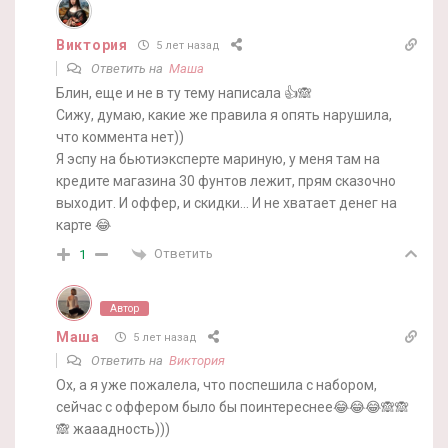
Виктория
5 лет назад
Ответить на
Маша
Блин, еще и не в ту тему написала 👍🙈
Сижу, думаю, какие же правила я опять нарушила,
что коммента нет))
Я эспу на бьютиэксперте мариную, у меня там на
кредите магазина 30 фунтов лежит, прям сказочно
выходит. И оффер, и скидки… И не хватает денег на
карте 😂
Ответить
1
Автор
Маша
5 лет назад
Ответить на
Виктория
Ох, а я уже пожалела, что поспешила с набором,
сейчас с оффером было бы поинтереснее😂😂😂🙈🙈
🙈 жааадность)))