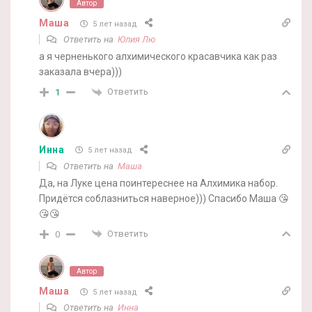
Автор
Маша
5 лет назад
Ответить на
Юлия Лю
а я черненького алхимического красавчика как раз
заказала вчера)))
Ответить
1
Инна
5 лет назад
Ответить на
Маша
Да, на Луке цена поинтереснее на Алхимика набор.
Придётся соблазниться наверное))) Спасибо Маша 😘
😘😘
Ответить
0
Автор
Маша
5 лет назад
Ответить на
Инна