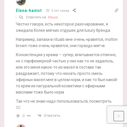
Elena-hamst
5 лет назад
Ответить на
Маша
Честно говоря, есть некоторое разочарование, я
ожидала более мягких отдушек для luxury бренда.
Например, запахи в rituals мне очень нравятся, molton
brown тоже очень нравятся, они гораздо мягче.
Консистенция у крема — супер, впитывается отлично,
но с парфюмерной частью у них как-то не задалось,
или это меня какое-то из масел в составе так
раздражает, потому что нюхать просто смесь
эфирных масел мне в целом норм, и как-то был какой-
то крем из натуральной косметики с эфирными
маслами тоже было норм
Так что не знаю надо попользоваться, посмотреть.
🤷‍♀️
↓
Ответить
0