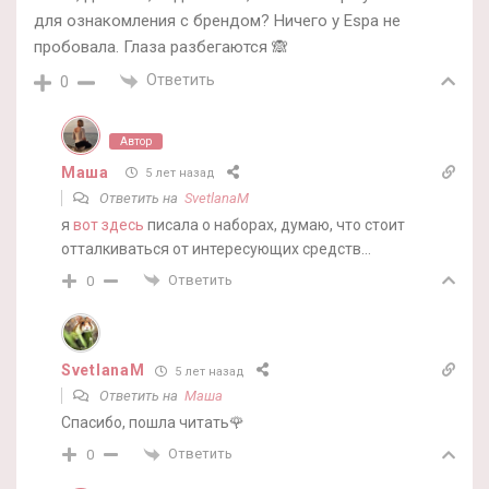
для ознакомления с брендом? Ничего у Espa не
пробовала. Глаза разбегаются 🙈
Ответить
0
Автор
Маша
5 лет назад
Ответить на
SvetlanaM
я
вот здесь
писала о наборах, думаю, что стоит
отталкиваться от интересующих средств…
Ответить
0
SvetlanaM
5 лет назад
Ответить на
Маша
Спасибо, пошла читать🌹
Ответить
0