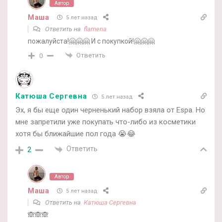
Автор
Маша
5 лет назад
Ответить на
flamena
пожалуйста!🤗🤗🤗 И с покупкой!🤗🤗🤗
Ответить
0
Катюша Сергевна
5 лет назад
Эх, я бы еще один черненький набор взяла от Espa. Но
мне запретили уже покупать что-либо из косметики
хотя бы ближайшие пол года 😭😂
Ответить
2
Автор
Маша
5 лет назад
Ответить на
Катюша Сергевна
🙈🙈🙈