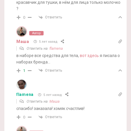
красавчик для тушки, в нём для лица только молочко
?
Ответить
0
Автор
Маша
5 лет назад
Ответить на
flamena
в наборе все средства для тела,
вот здесь
я писала о
наборах бренда…
Ответить
1
flamena
5 лет назад
Ответить на
Маша
спасибо! заказала! хомяк счастлив!
Ответить
0