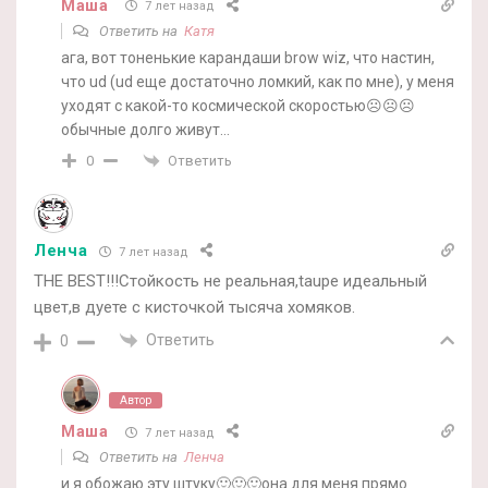
Маша
7 лет назад
Ответить на
Катя
ага, вот тоненькие карандаши brow wiz, что настин,
что ud (ud еще достаточно ломкий, как по мне), у меня
уходят с какой-то космической скоростью☹️☹️☹️
обычные долго живут…
Ответить
0
Ленча
7 лет назад
THE BEST!!!Стойкость не реальная,taupe идеальный
цвет,в дуете с кисточкой тысяча хомяков.
Ответить
0
Автор
Маша
7 лет назад
Ответить на
Ленча
и я обожаю эту штуку🙂🙂🙂она для меня прямо