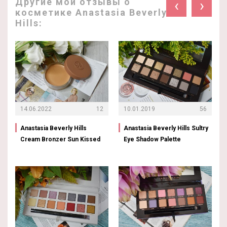
Другие мои отзывы о
‹
›
косметике Anastasia Beverly
Hills:
14.06.2022
12
10.01.2019
56
Anastasia Beverly Hills
Anastasia Beverly Hills Sultry
Cream Bronzer Sun Kissed
Eye Shadow Palette