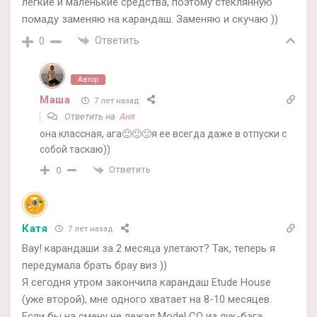
лёгкие и маленькие средства, поэтому стеклянную
помаду заменяю на карандаш. Заменяю и скучаю ))
Ответить
0
Автор
Маша
7 лет назад
Ответить на
Аня
она классная, ага🙂🙂🙂я ее всегда даже в отпуски с
собой таскаю))
Ответить
0
Катя
7 лет назад
Вау! карандаши за 2 месяца улетают? Так, теперь я
передумала брать брау виз ))
Я сегодня утром закончила карандаш Etude House
(уже второй), мне одного хватает на 8-10 месяцев.
Если бы на смену не лежал Model CO из лук-бэга,