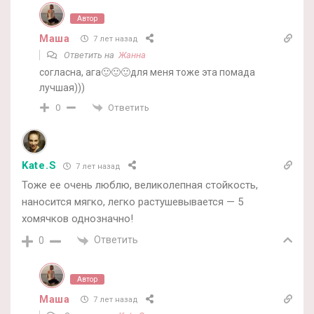
Автор
Маша
7 лет назад
Ответить на
Жанна
согласна, ага🙂🙂🙂для меня тоже эта помада
лучшая)))
Ответить
0
Kate.S
7 лет назад
Тоже ее очень люблю, великолепная стойкость,
наносится мягко, легко растушевывается — 5
хомячков однозначно!
Ответить
0
Автор
Маша
7 лет назад