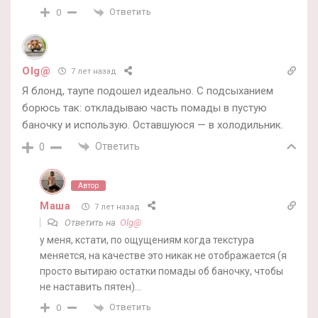
Ответить
0
Olg@
7 лет назад
Я блонд, таупе подошел идеально. С подсыханием
борюсь так: откладываю часть помады в пустую
баночку и использую. Оставшуюся — в холодильник.
Ответить
0
Автор
Маша
7 лет назад
Ответить на
Olg@
у меня, кстати, по ощущениям когда текстура
меняется, на качестве это никак не отображается (я
просто вытираю остатки помады об баночку, чтобы
не наставить пятен)…
Ответить
0