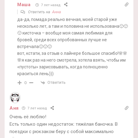
Маша
7 лет назад
Ответить на
Анна
да-да, помада реально вечная, моей старой уже
несколько лет, а там и половина не использована🙂🙂
🙂 кисточка – вообще моя самая любимая для
бровей, среди всех опробованных лучше не
встречала🙂🙂🙂
вот, кстати, за отзыв о лайнере большое спасибо!🌸🌸
🌸я как раз на него смотрела, хотела взять, чтобы им
«пустоты» зарисовывать, когда полноценно
краситься лень)))
Ответить
0
Аня
7 лет назад
Очень её люблю!
Есть только один недостаток: тяжёлая баночка. В
поездки с рюкзаком беру с собой максимально