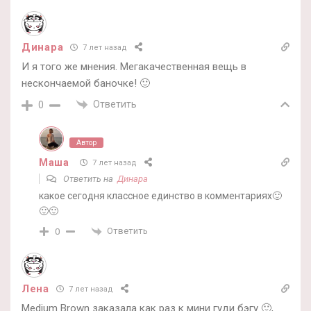
Динара
7 лет назад
И я того же мнения. Мегакачественная вещь в
нескончаемой баночке! 🙂
Ответить
0
Автор
Маша
7 лет назад
Ответить на
Динара
какое сегодня классное единство в комментариях🙂
🙂🙂
Ответить
0
Лена
7 лет назад
Medium Brown заказала как раз к мини гуди бэгу 🙂,