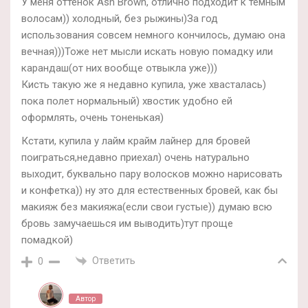
У меня оттенок Ash Brown, отлично подходит к темным
волосам)) холодный, без рыжины)За год
использования совсем немного кончилось, думаю она
вечная)))Тоже нет мысли искать новую помадку или
карандаш(от них вообще отвыкла уже)))
Кисть такую же я недавно купила, уже хвасталась)
пока полет нормальный) хвостик удобно ей
оформлять, очень тоненькая)
Кстати, купила у лайм крайм лайнер для бровей
поиграться,недавно приехал) очень натурально
выходит, буквально пару волосков можно нарисовать
и конфетка)) ну это для естественных бровей, как бы
макияж без макияжа(если свои густые)) думаю всю
бровь замучаешься им выводить)тут проще
помадкой)
Ответить
0
Автор