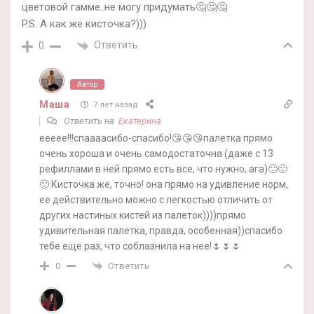
цветовой гамме..не могу придумать🤔🤔🤔
P.S. А как же кисточка?)))
Ответить
0
Автор
Маша
7 лет назад
Ответить на
Екатерина
еееее!!!спаааасибо-спасибо!😘😘😘палетка прямо
очень хороша и очень самодостаточна (даже с 13
рефиллами в ней прямо есть все, что нужно, ага)🙂🙂
🙂 Кисточка же, точно! она прямо на удивление норм,
ее действительно можно с легкостью отличить от
других настиных кистей из палеток))))прямо
удивительная палетка, правда, особенная))спасибо
тебе еще раз, что соблазнила на нее!🌷🌷🌷
Ответить
0