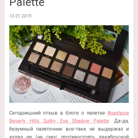
Palette
10.01.2019
Сегодняшний отзыв в блоге о палетке
Anastasia
Beverly Hills Sultry Eye Shadow Palette
. Да-да,
безумный палеточник все-таки не выдержал и
купил ее (не смог противостоять декабрьской