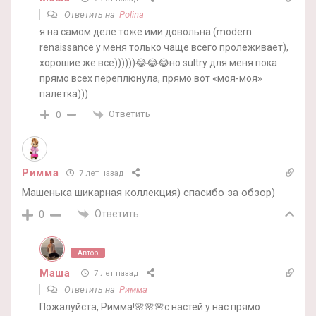
Ответить на
Polina
я на самом деле тоже ими довольна (modern
renaissance у меня только чаще всего пролеживает),
хорошие же все))))))😂😂😂но sultry для меня пока
прямо всех переплюнула, прямо вот «моя-моя»
палетка)))
Ответить
0
Римма
7 лет назад
Машенька шикарная коллекция) спасибо за обзор)
Ответить
0
Автор
Маша
7 лет назад
Ответить на
Римма
Пожалуйста, Римма!🌸🌸🌸с настей у нас прямо