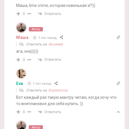
Маша, lime crime, которая новенькая xl?))
Ответить
0
Автор
Маша
7 лет назад
Ответить на
Аксиния
ага, она)))))
Ответить
0
Eva
7 лет назад
Ответить на
Kuznetsova
Вот каждый раз такую мантру читаю, когда хочу что-
то внеплановое для себя купить :))
Ответить
0
Автор