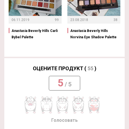
06.11.2019
99
23.08.2018
38
Anastasia Beverly Hills Carli
Anastasia Beverly Hills
Bybel Palette
Norvina Eye Shadow Palette
ОЦЕНИТЕ ПРОДУКТ (
55
)
5
/ 5
Голосовать