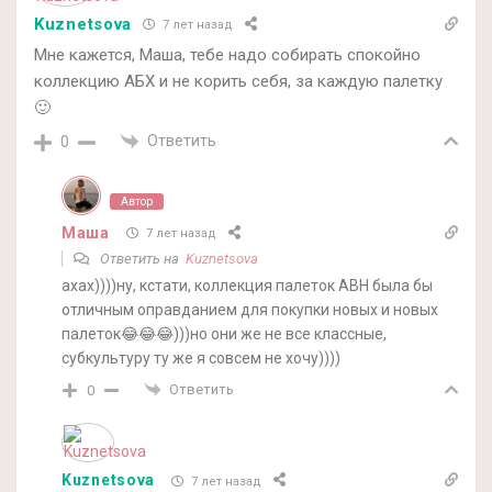
Kuznetsova
7 лет назад
Мне кажется, Маша, тебе надо собирать спокойно
коллекцию АБХ и не корить себя, за каждую палетку
🙂
Ответить
0
Автор
Маша
7 лет назад
Ответить на
Kuznetsova
ахах))))ну, кстати, коллекция палеток ABH была бы
отличным оправданием для покупки новых и новых
палеток😂😂😂)))но они же не все классные,
субкультуру ту же я совсем не хочу))))
Ответить
0
Kuznetsova
7 лет назад