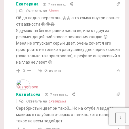
Екатерина
7 лет назад
Ответить на
Маша
Ой да ладно, перестань,🌼🌼 а то хомяк внутри лопнет
от важности 😂😂😂
Я думаю ты бы все равно взяла её, или от других
рекомендаций либо после появления скидки 😜
Меня не отпускает серый цвет, очень хочется его
пристроить не только в растушевку для черных смоки
(пока только так пристроила), в рефиле он красивый а
на глаз не лезет 😒
Ответить
0
Kuznetsova
7 лет назад
Ответить на
Екатерина
Серебристый цвет он такой… Но на ютубе я видела
макияж в голубовато-серых оттенках, хотя наверное
↓
такое не всем подойдет