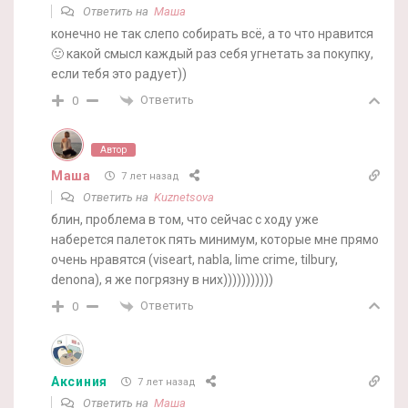
Ответить на
Маша
конечно не так слепо собирать всё, а то что нравится
🙂 какой смысл каждый раз себя угнетать за покупку,
если тебя это радует))
Ответить
0
Автор
Маша
7 лет назад
Ответить на
Kuznetsova
блин, проблема в том, что сейчас с ходу уже
наберется палеток пять минимум, которые мне прямо
очень нравятся (viseart, nabla, lime crime, tilbury,
denona), я же погрязну в них)))))))))))
Ответить
0
Аксиния
7 лет назад
Ответить на
Маша