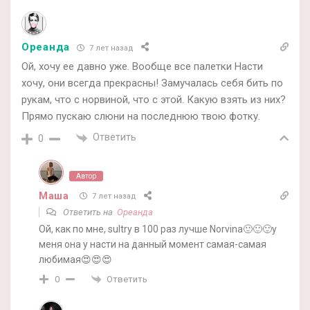
Ореанда
7 лет назад
Ой, хочу ее давно уже. Вообще все палетки Насти
хочу, они всегда прекрасны! Замучалась себя бить по
рукам, что с норвиной, что с этой. Какую взять из них?
Прямо пускаю слюни на последнюю твою фотку.
Ответить
0
Автор
Маша
7 лет назад
Ответить на
Ореанда
Ой, как по мне, sultry в 100 раз лучше Norvina🙂🙂🙂у
меня она у насти на данный момент самая-самая
любимая😍😍😍
Ответить
0