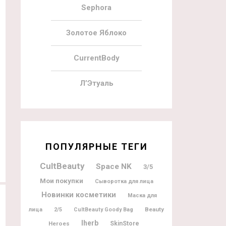
Sephora
18.11.2021
7
14.11.2021
Золотое Яблоко
Ahava Advent Calendar 2021
Наполнение Mankind Advent
Calendar 2021
CurrentBody
Л’Этуаль
17.11.2021
64
10.11.2021
ПОПУЛЯРНЫЕ ТЕГИ
Feelunique Advent Calendar 2021
By Terry Advent Calendar 2021
CultBeauty
Space NK
3/5
Мои покупки
Сыворотка для лица
Новинки косметики
Маска для
Beauty
лица
2/5
CultBeauty Goody Bag
Iherb
Heroes
SkinStore