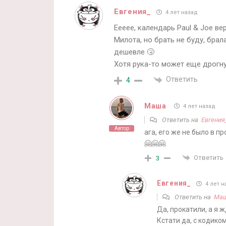
Евгения_
4 лет назад
Еееее, календарь Paul & Joe ве
Милота, но брать не буду, брал
дешевле 🤧
Хотя рука-то может еще дрогну
Ответить
4
Маша
4 лет назад
Ответить на
Евгения
Автор
ага, его же не было в 
🤗🤗🤗
Ответить
3
Евгения_
4 лет н
Ответить на
Ма
Да, прокатили, а я 
Кстати да, с кодико