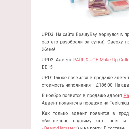
UPD3: На сайте BeautyBay вернулся в 
раз его разобрали за сутки). Сверху
Жене!
UPD2: Адвент
PAUL & JOE Make Up Colle
BB15
UPD: Также появился в продаже адвен
стоимость наполнения – £186.00. На ад
В ноябре появится в продаже адвент
Pa
Адвент появится в продаже на Feeluniqu
Как только адвент появится в прод
обязательно подниму этот пост и
«BeautyHamster»
) и на почту. В составе: