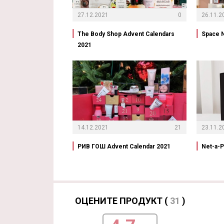
27.12.2021
0
26.11.2
The Body Shop Advent Calendars
Space N
2021
14.12.2021
21
23.11.2
РИВ ГОШ Advent Calendar 2021
Net-a-P
ОЦЕНИТЕ ПРОДУКТ (
31
)