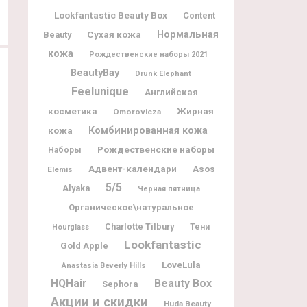
Lookfantastic Beauty Box
Content
Нормальная
Beauty
Сухая кожа
кожа
Рождественские наборы 2021
BeautyBay
Drunk Elephant
Feelunique
Английская
Жирная
косметика
Omorovicza
кожа
Комбинированная кожа
Рождественские наборы
Наборы
Адвент-календари
Asos
Elemis
5/5
Alyaka
Черная пятница
Органическое\натуральное
Charlotte Tilbury
Тени
Hourglass
Lookfantastic
Gold Apple
LoveLula
Anastasia Beverly Hills
Beauty Box
HQHair
Sephora
Акции и скидки
Huda Beauty