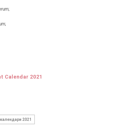
erum;
um;
t Calendar 2021
календари 2021