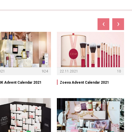
‹
›
021
924
22.11.2021
10
K Advent Calendar 2021
Zoeva Advent Calendar 2021