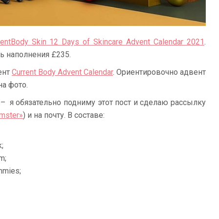
rentBody Skin 12 Days of Skincare Advent Calendar 2021
.
ть наполнения £235.
вент
Current Body Advent Calendar
. Ориентировочно адвент
на фото.
 – я обязательно подниму этот пост и сделаю рассылку
mster»
) и на почту. В составе:
;
m;
ummies;