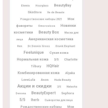
BeautyBay
Elemis
Hourglass
SkinStore
Ile de Beaute
Мои
Рождественские наборы 2021
Новинки
фавориты
Omorovicza
Beauty Box
косметики
Маска для
Американская косметика
лица
Dr Dennis Gross
Ren
Drunk Elephant
Feelunique
Сухая кожа
Нормальная кожа
3/5
Charlotte
HQHair
Tilbury
Комбинированная кожа
Alyaka
LoveLula
Asos
Huda Beauty
Акции и скидки
Natasha
2/5
BeautyExpert
Sephora
Denona
5/5
Iherb
Сыворотка для лица
Рождественские наборы
Мои