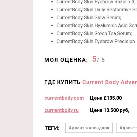
CurrentBody Skin Eyebrow Razor x 3;
CurrentBody Skin Daily Restorative S
CurrentBody Skin Glow Serum;
CurrentBody Skin Hyaluronic Acid Ser
CurrentBody Skin Green Tea Serum;
CurrentBody Skin Eyebrow Precision.
5
МОЯ ОЦЕНКА:
/ 5
ГДЕ КУПИТЬ
Current Body Adven
currentbody.com
Цена £135.00
currentbody.ru
Цена 13.500 руб,
ТЕГИ:
Адвент-календари
Адвент-