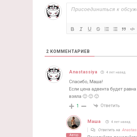
2
КОММЕНТАРИЕВ
Anastassiya
4 лет назад
Спасибо, Маша!
Если цена адвента будет равна
взяла 🙂 🙂 🙂
Ответить
1
Маша
4 лет назад
Ответить на
Anastas
Автор