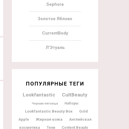
Sephora
17.11.2021
64
10.11.2021
Feelunique Advent Calendar 2021
By Terry Advent Calendar 2021
Золотое Яблоко
CurrentBody
Л’Этуаль
ПОПУЛЯРНЫЕ ТЕГИ
Lookfantastic
CultBeauty
Наборы
Черная пятница
Lookfantastic Beauty Box
Gold
Жирная кожа
Apple
Английская
косметика
Content Beauty
Тени