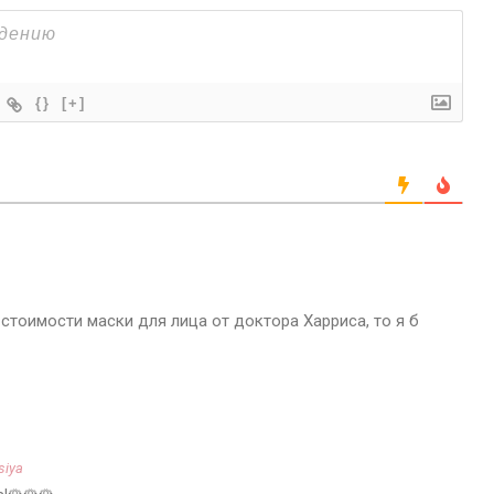
{}
[+]
 стоимости маски для лица от доктора Харриса, то я б
siya