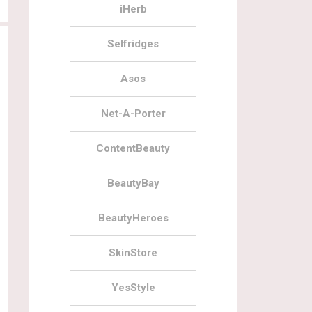
iHerb
Selfridges
Asos
Net-A-Porter
ContentBeauty
18.11.2021
7
14.11.2021
BeautyBay
Ahava Advent Calendar 2021
Наполнение Mankind Advent
Calendar 2021
BeautyHeroes
SkinStore
YesStyle