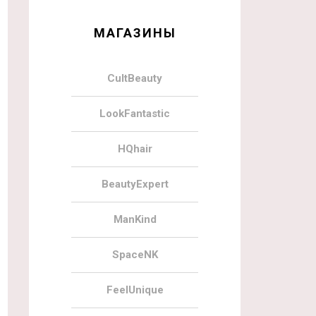
МАГАЗИНЫ
CultBeauty
LookFantastic
HQhair
BeautyExpert
ManKind
SpaceNK
FeelUnique