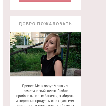
ДОБРО ПОЖАЛОВАТЬ
Привет! Меня зовут Маша и я
косметический хомяк! Люблю
пробовать новые баночки, выбирать
интересные продукты с не «пустыми»
составами, а также писать обо всем