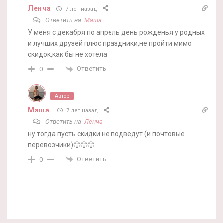
Ленча
7 лет назад
Ответить на
Маша
У меня с декабря по апрель день рожденья у родных
и лучших друзей плюс праздники,не пройти мимо
скидок,как бы не хотела
Ответить
0
Автор
Маша
7 лет назад
Ответить на
Ленча
ну тогда пусть скидки не подведут (и почтовые
перевозчики)🙂🙂🙂
Ответить
0