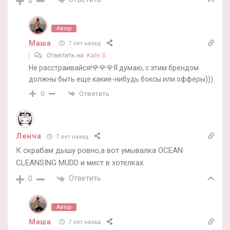
0
Автор
Маша
7 лет назад
Ответить на
Kate.S
Не расстраивайся!🌹🌹🌹Я думаю, с этим брендом
должны быть еще какие-нибудь боксы или офферы)))
Ответить
0
Ленча
7 лет назад
К скрабам дышу ровно,а вот умывалка OCEAN
CLEANSING MUDD и мист в хотелках.
Ответить
0
Автор
Маша
7 лет назад