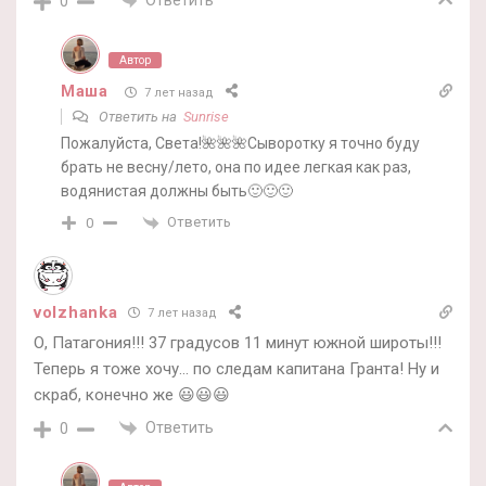
0
Автор
Маша
7 лет назад
Ответить на
Sunrise
Пожалуйста, Света!🌺🌺🌺Сыворотку я точно буду
брать не весну/лето, она по идее легкая как раз,
водянистая должны быть🙂🙂🙂
Ответить
0
volzhanka
7 лет назад
О, Патагония!!! 37 градусов 11 минут южной широты!!!
Теперь я тоже хочу… по следам капитана Гранта! Ну и
скраб, конечно же 😃😃😃
Ответить
0