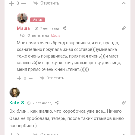
Ответить
0
Автор
Маша
7 лет назад
Ответить на
Мила
Мне прямо очень бренд понравился, я его, правда,
сознательно покупала из-за составов)))умывалка
тоже очень понравилась, приятная очень)))и мист
классный))и еще жутко хочу их сыворотку для лица,
меня прямо очень к ней «тянет»)))))
Ответить
0
Kate.S
7 лет назад
Эх, блин… как жалко, что коробочка уже все… Ничего
Osea не пробовала, теперь, после таких отзывов шило
засвербило )
Ответить