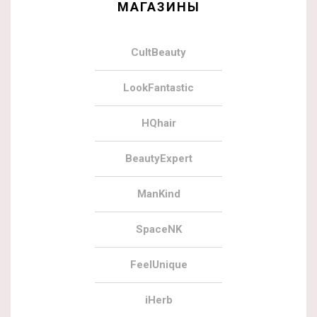
МАГАЗИНЫ
CultBeauty
LookFantastic
HQhair
BeautyExpert
ManKind
SpaceNK
FeelUnique
iHerb