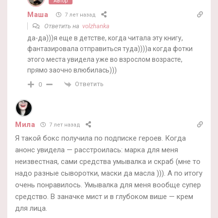
Автор
Маша
7 лет назад
Ответить на
volzhanka
да-да)))я еще в детстве, когда читала эту книгу,
фантазировала отправиться туда))))а когда фотки
этого места увидела уже во взрослом возрасте,
прямо заочно влюбилась)))
Ответить
0
Мила
7 лет назад
Я такой бокс получила по подписке героев. Когда
анонс увидела — расстроилась: марка для меня
неизвестная, сами средства умывалка и скраб (мне то
надо разные сыворотки, маски да масла ))). А по итогу
очень понравилось. Умывалка для меня вообще супер
средство. В заначке мист и в глубоком више — крем
для лица.