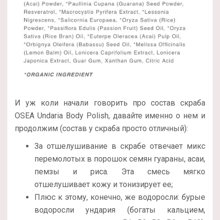
И уж коли начали говорить про состав скраба
OSEA Undaria Body Polish, давайте именно о нем и
продолжим (состав у скраба просто отличный):
За отшелушивание в скрабе отвечает микс
перемолотых в порошок семян гуараны, асаи,
пемзы и риса. Эта смесь мягко
отшелушивает кожу и тонизирует ее;
Плюс к этому, конечно, же водоросли: бурые
водоросли ундария (богаты кальцием,