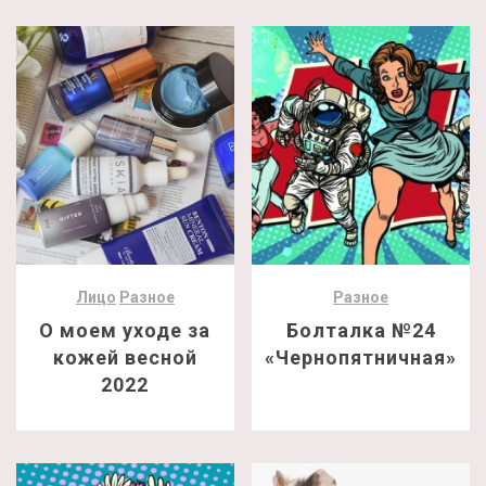
Лицо
Разное
Разное
О моем уходе за
Болталка №24
кожей весной
«Чернопятничная»
2022