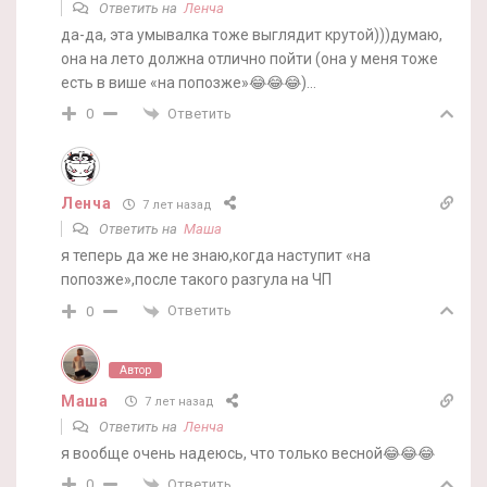
Ответить на
Ленча
да-да, эта умывалка тоже выглядит крутой)))думаю,
она на лето должна отлично пойти (она у меня тоже
есть в више «на попозже»😂😂😂)…
Ответить
0
Ленча
7 лет назад
Ответить на
Маша
я теперь да же не знаю,когда наступит «на
попозже»,после такого разгула на ЧП
Ответить
0
Автор
Маша
7 лет назад
Ответить на
Ленча
я вообще очень надеюсь, что только весной😂😂😂
Ответить
0