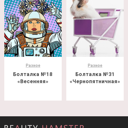
Разное
Разное
Болталка №18
Болталка №31
«Весенняя»
«Чернопятничная»