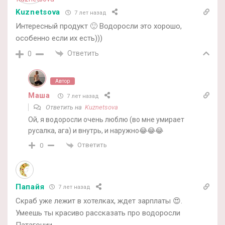
Kuznetsova
7 лет назад
Интересный продукт 🙂 Водоросли это хорошо,
особенно если их есть)))
Ответить
0
Автор
Маша
7 лет назад
Ответить на
Kuznetsova
Ой, я водоросли очень люблю (во мне умирает
русалка, ага) и внутрь, и наружно😂😂😂
Ответить
0
Папайя
7 лет назад
Скраб уже лежит в хотелках, ждет зарплаты 😍.
Умеешь ты красиво рассказать про водоросли
Патагонии…