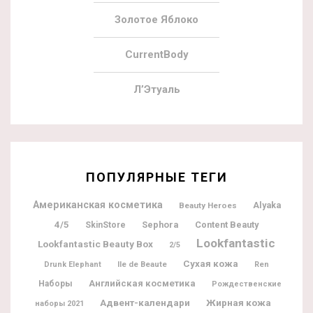
Золотое Яблоко
CurrentBody
Л’Этуаль
ПОПУЛЯРНЫЕ ТЕГИ
Американская косметика
Alyaka
Beauty Heroes
4/5
Sephora
Content Beauty
SkinStore
Lookfantastic
Lookfantastic Beauty Box
2/5
Сухая кожа
Ile de Beaute
Drunk Elephant
Ren
Английская косметика
Наборы
Рождественские
Адвент-календари
Жирная кожа
наборы 2021