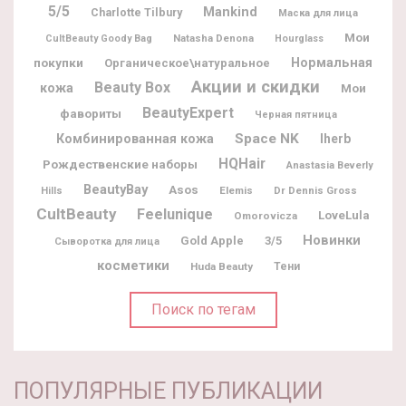
5/5
Mankind
Charlotte Tilbury
Маска для лица
Мои
Natasha Denona
CultBeauty Goody Bag
Hourglass
покупки
Нормальная
Органическое\натуральное
Акции и скидки
Beauty Box
кожа
Мои
BeautyExpert
фавориты
Черная пятница
Space NK
Комбинированная кожа
Iherb
HQHair
Рождественские наборы
Anastasia Beverly
BeautyBay
Asos
Elemis
Dr Dennis Gross
Hills
CultBeauty
Feelunique
LoveLula
Omorovicza
Новинки
Gold Apple
3/5
Сыворотка для лица
косметики
Huda Beauty
Тени
Поиск по тегам
ПОПУЛЯРНЫЕ ПУБЛИКАЦИИ