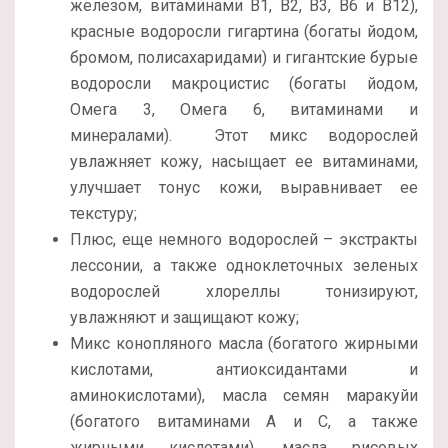
железом, витаминами B1, B2, B3, B6 и B12),
красные водоросли гигартина (богаты йодом,
бромом, полисахаридами) и гигантские бурые
водоросли макроцистис (богаты йодом,
Омега 3, Омега 6, витаминами и
минералами). Этот микс водорослей
увлажняет кожу, насыщает ее витаминами,
улучшает тонус кожи, выравнивает ее
текстуру;
Плюс, еще немного водорослей – экстракты
лессонии, а также одноклеточных зеленых
водорослей хлореллы тонизируют,
увлажняют и защищают кожу;
Микс конопляного масла (богатого жирными
кислотами, антиоксидантами и
аминокислотами), масла семян маракуйи
(богатого витаминами А и С, а также
жирными кислотами), масла рисовых