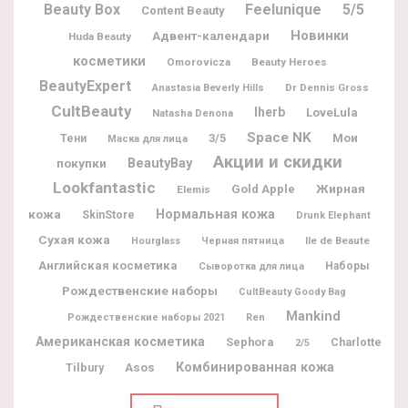
Beauty Box
Feelunique
5/5
Content Beauty
Новинки
Адвент-календари
Huda Beauty
косметики
Omorovicza
Beauty Heroes
BeautyExpert
Dr Dennis Gross
Anastasia Beverly Hills
CultBeauty
Iherb
LoveLula
Natasha Denona
Space NK
Мои
3/5
Тени
Маска для лица
Акции и скидки
BeautyBay
покупки
Lookfantastic
Жирная
Gold Apple
Elemis
кожа
Нормальная кожа
SkinStore
Drunk Elephant
Сухая кожа
Ile de Beaute
Hourglass
Черная пятница
Английская косметика
Наборы
Сыворотка для лица
Рождественские наборы
CultBeauty Goody Bag
Mankind
Рождественские наборы 2021
Ren
Американская косметика
Sephora
Charlotte
2/5
Комбинированная кожа
Tilbury
Asos