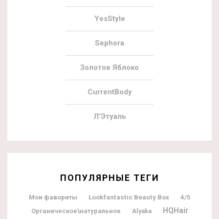
YesStyle
Sephora
Золотое Яблоко
CurrentBody
Л’Этуаль
ПОПУЛЯРНЫЕ ТЕГИ
Мои фавориты
Lookfantastic Beauty Box
4/5
HQHair
Органическое\натуральное
Alyaka