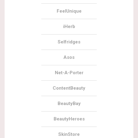
FeelUnique
iHerb
Selfridges
Asos
Net-A-Porter
ContentBeauty
BeautyBay
BeautyHeroes
SkinStore