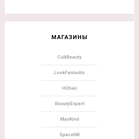
МАГАЗИНЫ
CultBeauty
LookFantastic
HQhair
BeautyExpert
ManKind
SpaceNK