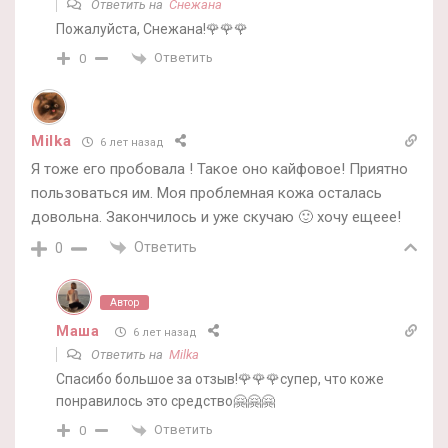
Ответить на
Снежана
Пожалуйста, Снежана!🌹🌹🌹
Ответить
0
Milka
6 лет назад
Я тоже его пробовала ! Такое оно кайфовое! Приятно
пользоваться им. Моя проблемная кожа осталась
довольна. Закончилось и уже скучаю 🙂 хочу ещеее!
Ответить
0
Автор
Маша
6 лет назад
Ответить на
Milka
Спасибо большое за отзыв!🌹🌹🌹супер, что коже
понравилось это средство🤗🤗🤗
Ответить
0