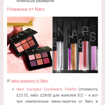
поменьше размером.
Новинки от Nars
И
пара новинок от Nars
:
Nars Voyageur Eyeshadow Palette
(стоимость
£23.35, либо £28.00 для жителей ЕС) – и вот
три симпатичные мини-палетки от Nars в