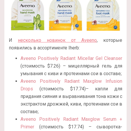
И
несколько новинок от Aveeno
, которые
появились в ассортименте Iherb:
Aveeno Positively Radiant Micellar Gel Cleanser
(стоимость $7.26) – мицеллярный гель для
умывания с киви и протеинами сои в составе;
Aveeno Positively Radiant Maxglow Infusion
Drops
(стоимость $17.74)– капли для
придания сияния и выравнивания тона кожи с
экстрактом дрожжей, киви, протеинами сои в
составе;
Aveeno Positively Radiant Maxglow Serum +
Primer
(стоимость $17.74) – сыворотка-