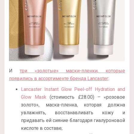
И
три «золотые» маски-пленки, которые
появились в ассортименте бренда Lancaster
:
Lancaster Instant Glow Peel-off Hydration and
Glow Mask
(стоимость £28.00) – «розовое
золото», маска-пленка, которая должна
увлажнять, восстанавливать кожу и
придавать ей сияние благодаря гиалуроновой
кислоте в составе;