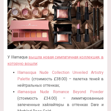
У Illamaqua
вышла новая симпатичная коллекция, в
которую вошли
:
Illamasqua Nude Collection Unveiled Artistry
Palette
(стоимость £38.00) – палетка теней в
нейтральных оттенках;
illamasqua Nude Romance Beyond Powder
(стоимость £34.00) – лимитированные
запеченные хайлайтеры в оттенках Dare и