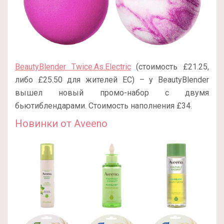
BeautyBlender Twice.As.Electric
(стоимость £21.25,
либо £25.50 для жителей ЕС) – у BeautyBlender
вышел новый промо-набор с двумя
бьютиблендарами. Стоимость наполнения £34.
Новинки от Aveeno