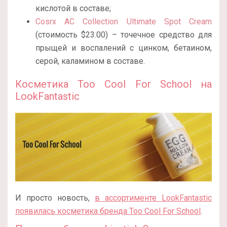
кислотой в составе;
Cosrx AC Collection Ultimate Spot Cream
(стоимость $23.00) – точечное средство для
прыщей и воспалений с цинком, бетаином,
серой, каламином в составе.
Косметика Too Cool For School на
LookFantastic
И просто новость,
в ассортименте LookFantastic
появилась косметика бренда Too Cool For School
.