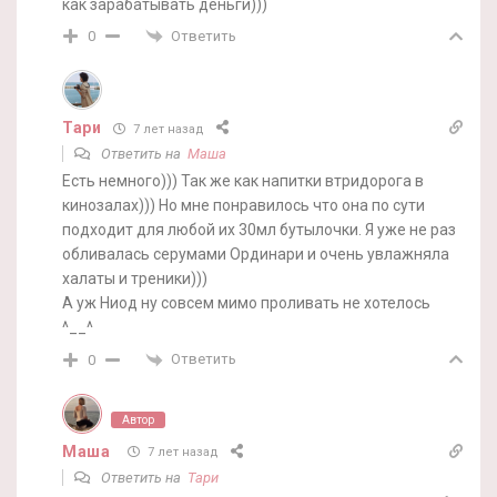
как зарабатывать деньги)))
Ответить
0
Тари
7 лет назад
Ответить на
Маша
Есть немного))) Так же как напитки втридорога в
кинозалах))) Но мне понравилось что она по сути
подходит для любой их 30мл бутылочки. Я уже не раз
обливалась серумами Ординари и очень увлажняла
халаты и треники)))
А уж Ниод ну совсем мимо проливать не хотелось
^__^
Ответить
0
Автор
Маша
7 лет назад
Ответить на
Тари