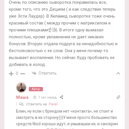
Очень по описанию сыворотка понравилась все,
кроме того, что это Децием ( и как следствие теперь
уже Эсти Лаудер). В Хиламид сыворотке тоже очень
красивый состав ( между прочим с матриксилом и
прочими плюшками☝️🧐). В итоге одну вымазал
полностью, кроме увлажнения не дает никаких
бонусов. Вторую отдала подруга за ненадобностью и
бестолковостью с ее слов. Она у меня почему-то
вызывает воспаления. Но сейчас буду пробовать ее
добивать в холод.
Ответить
0
Автор
Маша
7 лет назад
Ответить на
Pavel
Блин, ну если с брендом нет «контакта», не стоит и
смотреть в их сторону)))У меня просто большинство
средств Niod хорошо идут, и умывашки их, и санскрин