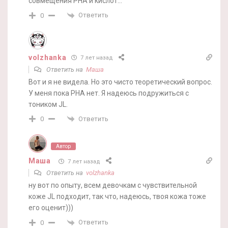
совмещения PHA и кислот…
Ответить
0
volzhanka
7 лет назад
Ответить на
Маша
Вот и я не видела. Но это чисто теоретический вопрос.
У меня пока РНА нет. Я надеюсь подружиться с
тоником JL.
Ответить
0
Автор
Маша
7 лет назад
Ответить на
volzhanka
ну вот по опыту, всем девочкам с чувствительной
коже JL подходит, так что, надеюсь, твоя кожа тоже
его оценит)))
Ответить
0