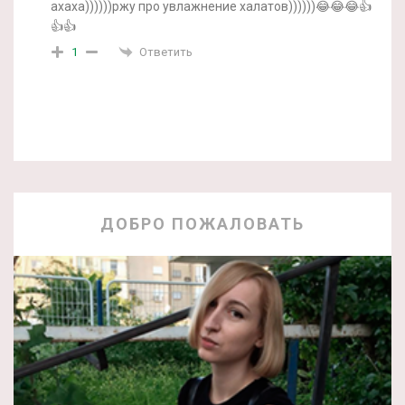
ахаха))))))ржу про увлажнение халатов))))))😂😂😂👍
👍👍
Ответить
1
ДОБРО ПОЖАЛОВАТЬ