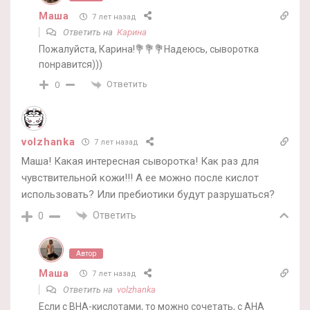
Маша
7 лет назад
Ответить на
Карина
Пожалуйста, Карина!💐💐💐Надеюсь, сыворотка
понравится)))
Ответить
0
volzhanka
7 лет назад
Маша! Какая интересная сыворотка! Как раз для
чувствительной кожи!!! А ее можно после кислот
использовать? Или пребиотики будут разрушаться?
Ответить
0
Автор
Маша
7 лет назад
Ответить на
volzhanka
Если с BHA-кислотами, то можно сочетать, с AHA