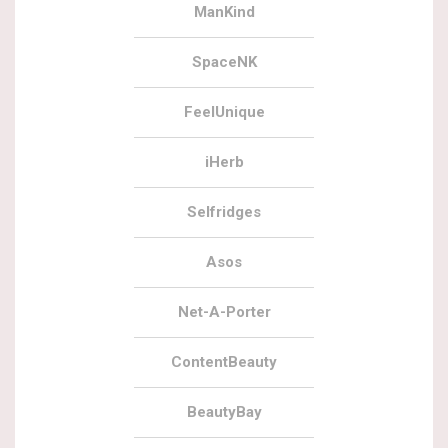
ManKind
SpaceNK
FeelUnique
iHerb
Selfridges
Asos
Net-A-Porter
ContentBeauty
BeautyBay