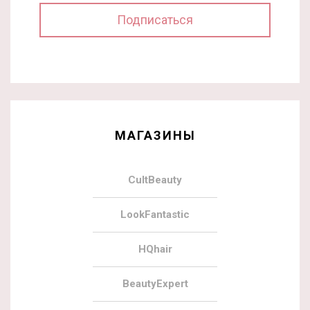
МАГАЗИНЫ
CultBeauty
LookFantastic
HQhair
BeautyExpert