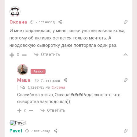
Оксана
7 лет назад
И мне понравилась, у меня гиперчувствительная кожа,
поэтому об активах остается только мечтать. А
ниодовскую сыворотку даже повторяла один раз.
Ответить
0
Автор
Маша
7 лет назад
Ответить на
Оксана
Спасибо за отзыв, Оксана!☘️☘️☘️Рада слышать, что
сыворотка вам подошла))
Ответить
0
Pavel
7 лет назад