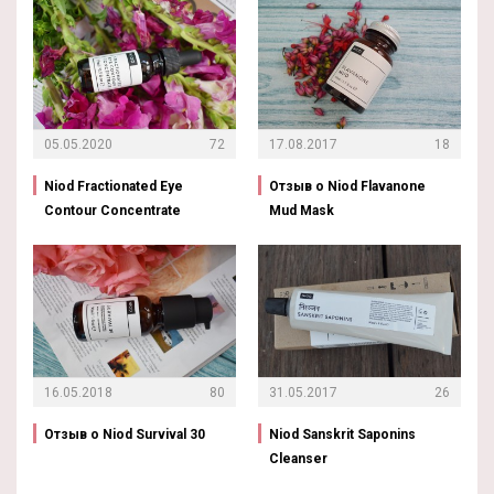
05.05.2020
72
17.08.2017
18
Niod Fractionated Eye
Отзыв о Niod Flavanone
Contour Concentrate
Mud Mask
16.05.2018
80
31.05.2017
26
Отзыв о Niod Survival 30
Niod Sanskrit Saponins
Cleanser