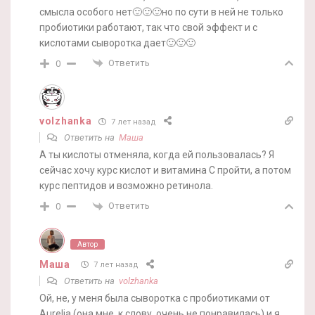
смысла особого нет🙂🙂🙂но по сути в ней не только
пробиотики работают, так что свой эффект и с
кислотами сыворотка дает🙂🙂🙂
Ответить
0
volzhanka
7 лет назад
Ответить на
Маша
А ты кислоты отменяла, когда ей пользовалась? Я
сейчас хочу курс кислот и витамина С пройти, а потом
курс пептидов и возможно ретинола.
Ответить
0
Автор
Маша
7 лет назад
Ответить на
volzhanka
Ой, не, у меня была сыворотка с пробиотиками от
Aurelia (она мне, к слову, очень не понравилась) и я