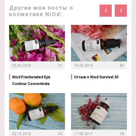
Другие мои посты о
‹
›
косметике NiOd:
05.05.2020
72
16.05.2018
80
Niod Fractionated Eye
Отзыв о Niod Survival 30
Contour Concentrate
02.10.2018
24
17.08.2017
18