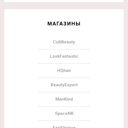
МАГАЗИНЫ
CultBeauty
LookFantastic
HQhair
BeautyExpert
ManKind
SpaceNK
FeelUnique