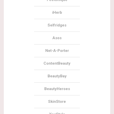
iHerb
Selfridges
Asos
Net-A-Porter
ContentBeauty
BeautyBay
BeautyHeroes
SkinStore