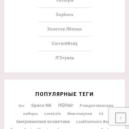
YesStyle
Sephora
Золотое Яблоко
CurrentBody
Л’Этуаль
ПОПУЛЯРНЫЕ ТЕГИ
Space NK
HQHair
Рождественские
Ren
наборы
Мои покупки
LoveLula
2/5
↓
Американская косметика
Lookfantastic Beauty