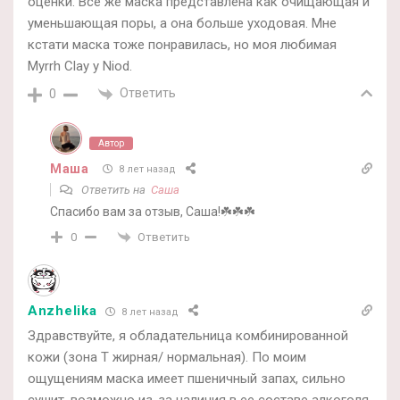
оценки. Все же маска представлена как очищающая и
уменьшающая поры, а она больше уходовая. Мне
кстати маска тоже понравилась, но моя любимая
Myrrh Clay у Niod.
Ответить
0
Автор
Маша
8 лет назад
Ответить на
Саша
Спасибо вам за отзыв, Саша!☘️☘️☘️
Ответить
0
Anzhelika
8 лет назад
Здравствуйте, я обладательница комбинированной
кожи (зона Т жирная/ нормальная). По моим
ощущениям маска имеет пшеничный запах, сильно