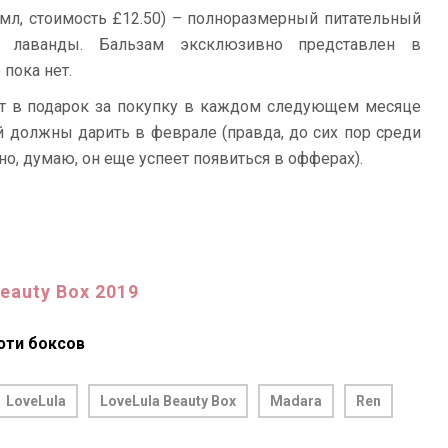
мл, стоимость £12.50) – полноразмерный питательный
 лаванды. Бальзам эксклюзивно представлен в
 пока нет.
ят в подарок за покупку в каждом следующем месяце
й должны дарить в феврале (правда, до сих пор среди
но, думаю, он еще успеет появиться в офферах).
eauty Box 2019
юти боксов
LoveLula
LoveLula Beauty Box
Madara
Ren