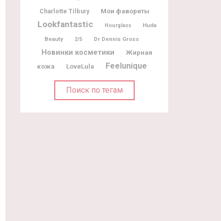
Мои фавориты
Charlotte Tilbury
Lookfantastic
Huda
Hourglass
Beauty
Dr Dennis Gross
2/5
Новинки косметики
Жирная
Feelunique
кожа
LoveLula
Поиск по тегам