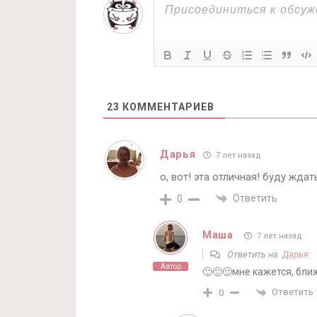
23
КОММЕНТАРИЕВ
Дарья
7 лет назад
о, вот! эта отличная! буду ждат
Ответить
0
Маша
7 лет назад
Ответить на
Дарья
Автор
🙂🙂🙂мне кажется, бли
Ответить
0