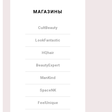
МАГАЗИНЫ
CultBeauty
LookFantastic
HQhair
BeautyExpert
ManKind
SpaceNK
FeelUnique