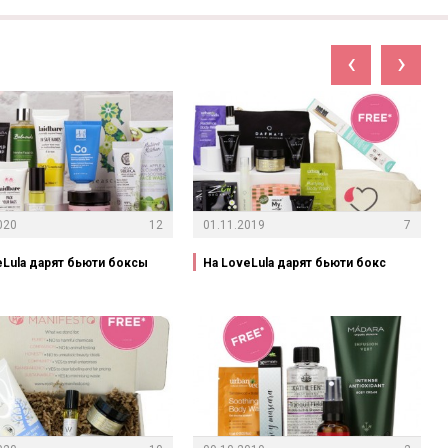
‹
›
020
12
01.11.2019
7
eLula дарят бьюти боксы
На LoveLula дарят бьюти бокс