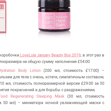
 коробочки
LoveLula January Beauty Box 2019
, в этот раз в
лноразмера на общую сумму наполнения £54.00:
ydration Body Lotion
(200 мл, стоимость £17.00) –
зам для тела с очень, кстати, симпатичным составом;
10 мл, стоимость полноразмерной версии £29.00 за 30
нятия покраснений и для борьбы с раздражениями;
food Regenerating Sleeping Mask
(30 мл, стоимость
за 50 мл) – миниатюра ночной увлажняющей маски с