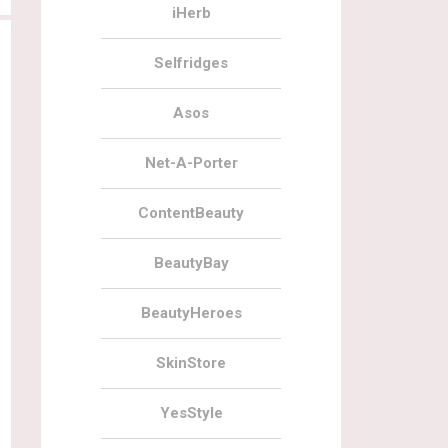
iHerb
Selfridges
Asos
Net-A-Porter
ContentBeauty
04.09.2019
8
11.07.2019
BeautyBay
На LoveLula дарят бьюти бокс
На LoveLula дарят бьюти бокс
BeautyHeroes
SkinStore
YesStyle