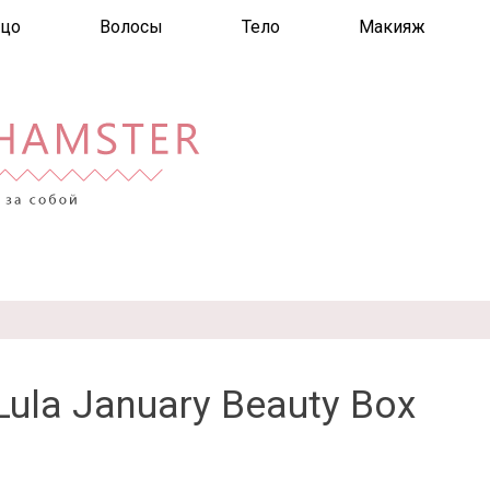
цо
Волосы
Тело
Макияж
ula January Beauty Box