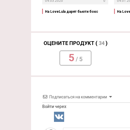
04.03.2020
0
04.01.2
На LoveLula дарят бьюти бокс
На Lov
ОЦЕНИТЕ ПРОДУКТ (
34
)
5
/ 5
Подписаться на комментарии
Войти через: