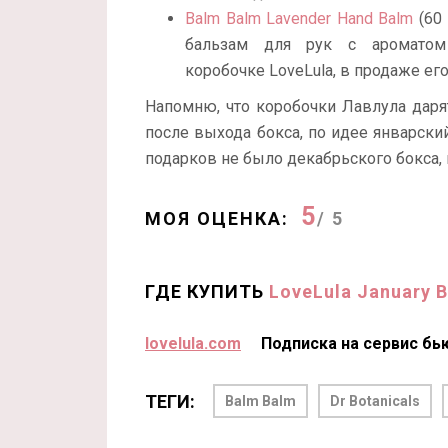
Balm Balm Lavender Hand Balm
(60 
бальзам для рук с ароматом
коробочке LoveLula, в продаже его
Напомню, что коробочки Лавлула дар
после выхода бокса, по идее январски
подарков не было декабрьского бокса, 
5
МОЯ ОЦЕНКА:
/ 5
ГДЕ КУПИТЬ
LoveLula January B
lovelula.com
Подписка на сервис бь
ТЕГИ:
Balm Balm
Dr Botanicals