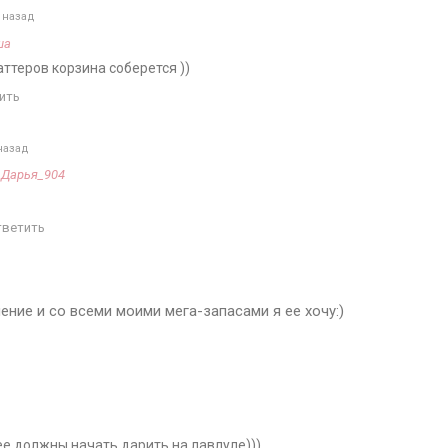
 назад
ша
баттеров корзина соберется ))
ить
назад
а
Дарья_904
тветить
ение и со всеми моими мега-запасами я ее хочу:)
ее должны начать дарить на лавлуле)))