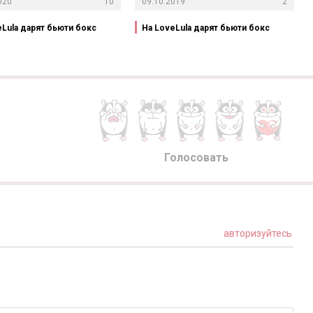
020
10
09.10.2019
2
eLula дарят бьюти бокс
На LoveLula дарят бьюти бокс
Голосовать
авторизуйтесь