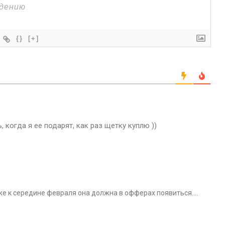
{}
[+]
ь, когда я ее подарят, как раз щетку куплю ))
же к середине февраля она должна в офферах появиться….