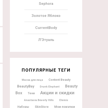
31.07.2019
70
03.07.2019
Sephora
На LoveLula дарят бьюти бокс
На LoveLula дарят бьюти бокс
Золотое Яблоко
CurrentBody
Л’Этуаль
ПОПУЛЯРНЫЕ ТЕГИ
Content Beauty
Маска для лица
Beauty
BeautyBay
Drunk Elephant
Акции и скидки
Box
Тени
Elemis
Anastasia Beverly Hills
Мои покупки
Наборы
SkinStore