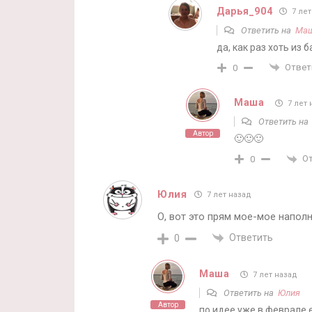
Дарья_904
7 лет
Ответить на
Ма
да, как раз хоть из 
Ответ
0
Маша
7 лет 
Ответить н
Автор
🙂🙂🙂
О
0
Юлия
7 лет назад
О, вот это прям мое-мое наполн
Ответить
0
Маша
7 лет назад
Ответить на
Юлия
Автор
по идее уже в феврале 