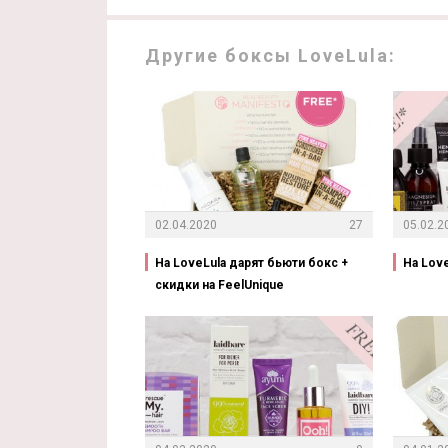
Другие боксы LoveLula:
02.04.2020
27
05.02.2
На LoveLula дарят бьюти бокс +
На Lov
скидки на FeelUnique