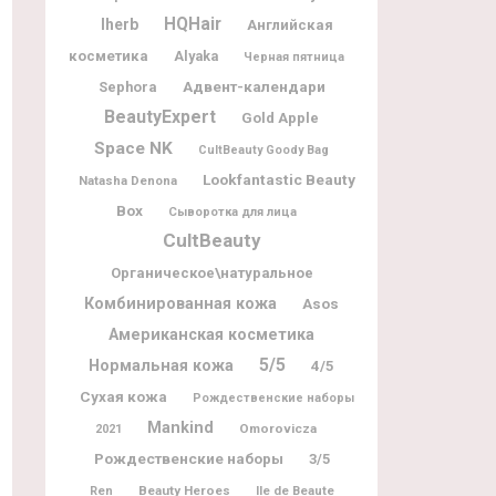
HQHair
Iherb
Английская
косметика
Alyaka
Черная пятница
Адвент-календари
Sephora
BeautyExpert
Gold Apple
Space NK
CultBeauty Goody Bag
Lookfantastic Beauty
Natasha Denona
Box
Сыворотка для лица
CultBeauty
Органическое\натуральное
Комбинированная кожа
Asos
Американская косметика
5/5
Нормальная кожа
4/5
Сухая кожа
Рождественские наборы
Mankind
Omorovicza
2021
Рождественские наборы
3/5
Beauty Heroes
Ile de Beaute
Ren