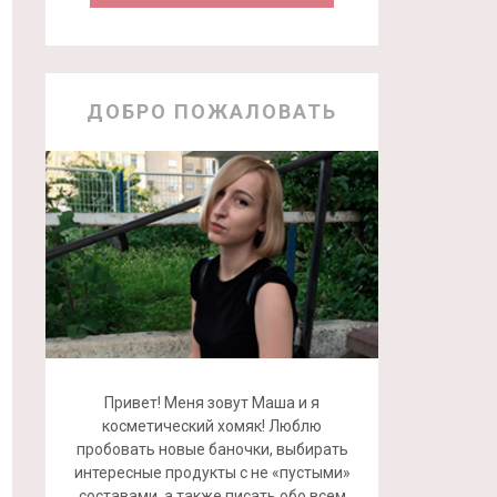
ДОБРО ПОЖАЛОВАТЬ
Привет! Меня зовут Маша и я
косметический хомяк! Люблю
пробовать новые баночки, выбирать
интересные продукты с не «пустыми»
составами, а также писать обо всем