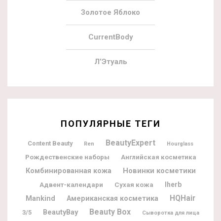
Золотое Яблоко
CurrentBody
Л’Этуаль
ПОПУЛЯРНЫЕ ТЕГИ
BeautyExpert
Content Beauty
Ren
Hourglass
Рождественские наборы
Английская косметика
Новинки косметики
Комбинированная кожа
Адвент-календари
Iherb
Сухая кожа
HQHair
Mankind
Американская косметика
Beauty Box
BeautyBay
3/5
Сыворотка для лица