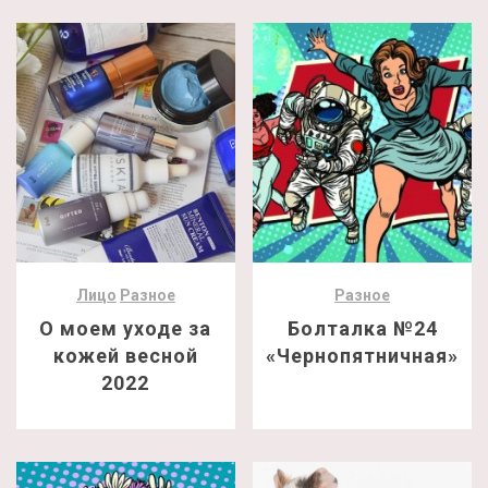
Лицо
Разное
Разное
О моем уходе за
Болталка №24
кожей весной
«Чернопятничная»
2022