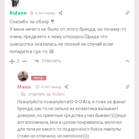
Rufann
6 лет назад
Спасибо за обзор 💐
У меня ничего не было от этого бренда, но почему-то
очень предвзято к нему отношусь🤔рада что
сыворотка оказалась не плохой на случай если
попадётся где-то 😅
Ответить
0
Автор
Маша
6 лет назад
Ответить на
Rufann
Пожалуйста-пожалуйста!🌻🌻🌻Ага, я тоже не фанат
бренда, как-то не сильно их косметика вызывает
доверие, но приятные средства у них бывают))))еще
вот вспомнила, мне в целом понравилось молочко
для тела из какого-то подарочного бокса лавлулы
(тоже не отличное, но неплохое))))