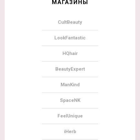
МАГАЗИНЫ
CultBeauty
LookFantastic
HQhair
BeautyExpert
ManKind
SpaceNK
FeelUnique
iHerb