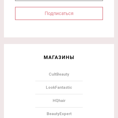
МАГАЗИНЫ
CultBeauty
LookFantastic
HQhair
BeautyExpert