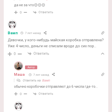
да не за что😊😊😊
Ответить
0
Вамп
7 лет назад
Девочки, у кого-нибудь майская коробка отправлена?
Уже 4 число, деньги не списали вроде до сих пор…
Ответить
0
Автор
Маша
7 лет назад
Ответить на
Вамп
обычно коробочки отправляют до 6 числа где-то…
Ответить
0