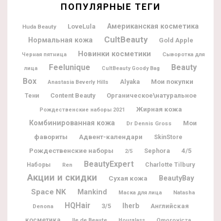
ПОПУЛЯРНЫЕ ТЕГИ
Американская косметика
LoveLula
Huda Beauty
CultBeauty
Нормальная кожа
Gold Apple
Новинки косметики
Черная пятница
Сыворотка для
Feelunique
Beauty
лица
CultBeauty Goody Bag
Box
Мои покупки
Alyaka
Anastasia Beverly Hills
Content Beauty
Органическое\натуральное
Тени
Жирная кожа
Рождественские наборы 2021
Комбинированная кожа
Мои
Dr Dennis Gross
фавориты
Адвент-календари
SkinStore
Рождественские наборы
Sephora
4/5
2/5
BeautyExpert
Charlotte Tilbury
Наборы
Ren
Акции и скидки
BeautyBay
Сухая кожа
Space NK
Mankind
Natasha
Маска для лица
HQHair
Iherb
3/5
Английская
Denona
косметика
Ile de Beaute
Omorovicza
Hourglass