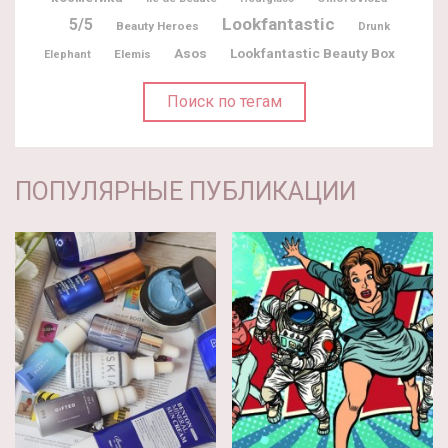
Lookfantastic
5/5
Beauty Heroes
Drunk
Lookfantastic Beauty Box
Asos
Elemis
Elephant
Поиск по тегам
ПОПУЛЯРНЫЕ ПУБЛИКАЦИИ