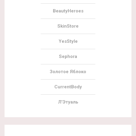
BeautyHeroes
SkinStore
YesStyle
Sephora
Золотое Яблоко
CurrentBody
Л’Этуаль