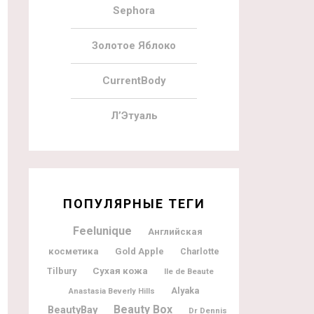
Sephora
Золотое Яблоко
CurrentBody
Л’Этуаль
ПОПУЛЯРНЫЕ ТЕГИ
Feelunique
Английская
косметика
Gold Apple
Charlotte
Tilbury
Сухая кожа
Ile de Beaute
Alyaka
Anastasia Beverly Hills
Beauty Box
BeautyBay
Dr Dennis