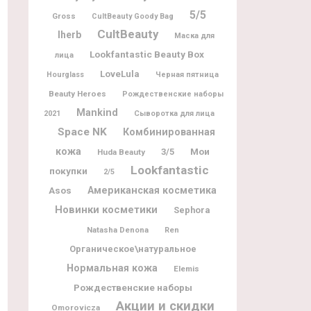
5/5
Gross
CultBeauty Goody Bag
CultBeauty
Iherb
Маска для
Lookfantastic Beauty Box
лица
LoveLula
Hourglass
Черная пятница
Beauty Heroes
Рождественские наборы
Mankind
2021
Сыворотка для лица
Space NK
Комбинированная
кожа
Мои
3/5
Huda Beauty
Lookfantastic
покупки
2/5
Американская косметика
Asos
Новинки косметики
Sephora
Natasha Denona
Ren
Органическое\натуральное
Нормальная кожа
Elemis
Рождественские наборы
Акции и скидки
Omorovicza