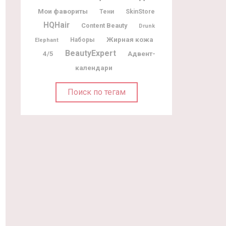
Мои фавориты
Тени
SkinStore
HQHair
Content Beauty
Drunk
Жирная кожа
Наборы
Elephant
BeautyExpert
Адвент-
4/5
календари
Поиск по тегам