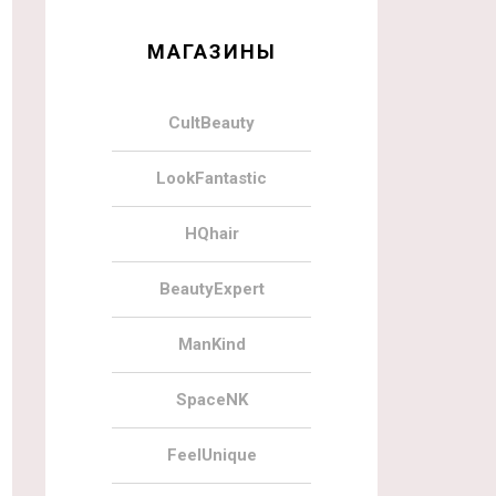
МАГАЗИНЫ
CultBeauty
LookFantastic
HQhair
BeautyExpert
ManKind
SpaceNK
FeelUnique