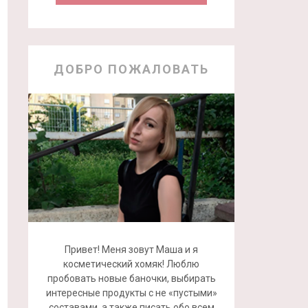
ДОБРО ПОЖАЛОВАТЬ
Привет! Меня зовут Маша и я
косметический хомяк! Люблю
пробовать новые баночки, выбирать
интересные продукты с не «пустыми»
составами, а также писать обо всем