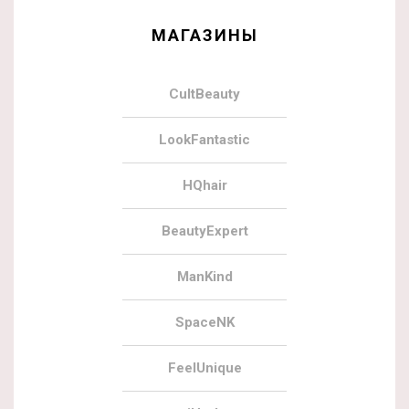
МАГАЗИНЫ
CultBeauty
LookFantastic
HQhair
BeautyExpert
ManKind
SpaceNK
FeelUnique