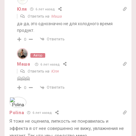
Юля
6 лет назад
Ответить на
Маша
да-да, это однозначно не для холодного время
продукт.
Ответить
0
Автор
Маша
6 лет назад
Ответить на
Юля
🤗🤗🤗
Ответить
0
Polina
6 лет назад
Я тоже не оценила, липкость не понравилась и
эффекта я от нее совершенно не вижу, увлажнения не
хватает. Так что увы, средство мимо.