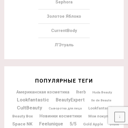
Sephora
Золотое Яблоко
CurrentBody
Л’Этуаль
ПОПУЛЯРНЫЕ ТЕГИ
Американская косметика
Iherb
Huda Beauty
Lookfantastic
BeautyExpert
Ile de Beaute
CultBeauty
Lookfantastic
Сыворотка для лица
Новинки косметики
Beauty Box
Мои покупки
↓
Feelunique
5/5
Space NK
Gold Apple
Drunk