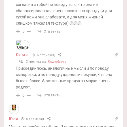
согласна с тобой по поводу того, что она не
сбалансированная, очень похоже на правду (и для
сухой кожи она слабовата, и для меня жирной
слишком тяжелая текстура)!🤔🤔🤔
Ответить
0
Ольга
6 лет назад
Ответить на
Kuznetsova
Присоединяюсь, аналогичные мысли и по поводу
сыворотки, и по поводу ударности покупки, что она
была в боксе. А остальные продукты марки очень
радуют.
Ответить
0
Юля
6 лет назад
Маша , спасибо за обзор. Я свою даже не открывала