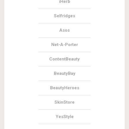
iHerb
Selfridges
Asos
Net-A-Porter
ContentBeauty
BeautyBay
BeautyHeroes
SkinStore
YesStyle