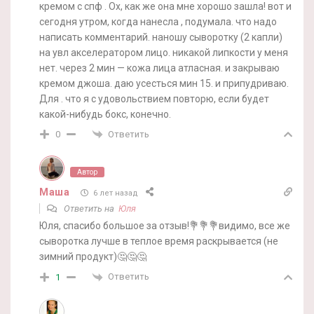
кремом с спф . Ох, как же она мне хорошо зашла! вот и
сегодня утром, когда нанесла , подумала. что надо
написать комментарий. наношу сыворотку (2 капли)
на увл акселератором лицо. никакой липкости у меня
нет. через 2 мин — кожа лица атласная. и закрываю
кремом джоша. даю усесться мин 15. и припудриваю.
Для . что я с удовольствием повторю, если будет
какой-нибудь бокс, конечно.
Ответить
0
Автор
Маша
6 лет назад
Ответить на
Юля
Юля, спасибо большое за отзыв!💐💐💐видимо, все же
сыворотка лучше в теплое время раскрывается (не
зимний продукт)🤔🤔🤔
Ответить
1