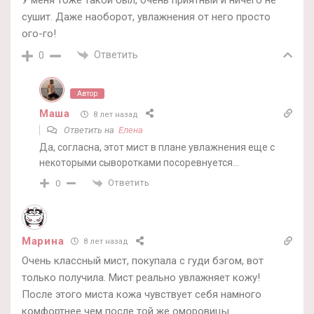
У меня тоже такой был, очень приятный и ничего не
сушит. Даже наоборот, увлажнения от него просто
ого-го!
Ответить
0
Автор
Маша
8 лет назад
Ответить на
Елена
Да, согласна, этот мист в плане увлажнения еще с
некоторыми сыворотками посоревнуется…
Ответить
0
Марина
8 лет назад
Очень классный мист, покупала с гуди бэгом, вот
только получила. Мист реально увлажняет кожу!
После этого миста кожа чувствует себя намного
комфортнее чем после той же оморовицы.