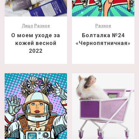
Лицо
Разное
Разное
О моем уходе за
Болталка №24
кожей весной
«Чернопятничная»
2022