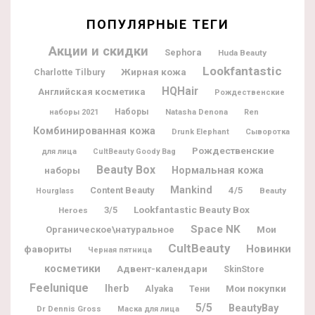
ПОПУЛЯРНЫЕ ТЕГИ
Акции и скидки
Sephora
Huda Beauty
Lookfantastic
Жирная кожа
Charlotte Tilbury
HQHair
Английская косметика
Рождественские
Наборы
Natasha Denona
наборы 2021
Ren
Комбинированная кожа
Drunk Elephant
Сыворотка
Рождественские
для лица
CultBeauty Goody Bag
Beauty Box
наборы
Нормальная кожа
Mankind
Content Beauty
4/5
Beauty
Hourglass
Lookfantastic Beauty Box
3/5
Heroes
Space NK
Мои
Органическое\натуральное
CultBeauty
Новинки
фавориты
Черная пятница
косметики
Адвент-календари
SkinStore
Feelunique
Iherb
Мои покупки
Alyaka
Тени
5/5
BeautyBay
Dr Dennis Gross
Маска для лица