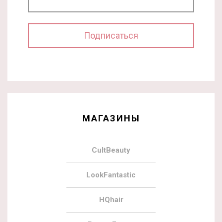
МАГАЗИНЫ
CultBeauty
LookFantastic
HQhair