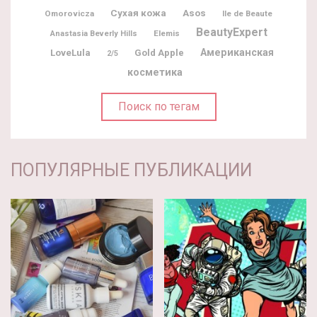
Сухая кожа
Asos
Omorovicza
Ile de Beaute
BeautyExpert
Elemis
Anastasia Beverly Hills
Американская
LoveLula
Gold Apple
2/5
косметика
Поиск по тегам
ПОПУЛЯРНЫЕ ПУБЛИКАЦИИ