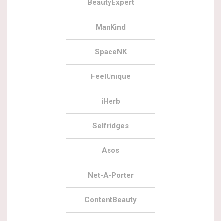
BeautyExpert
ManKind
SpaceNK
FeelUnique
iHerb
Selfridges
Asos
Net-A-Porter
ContentBeauty