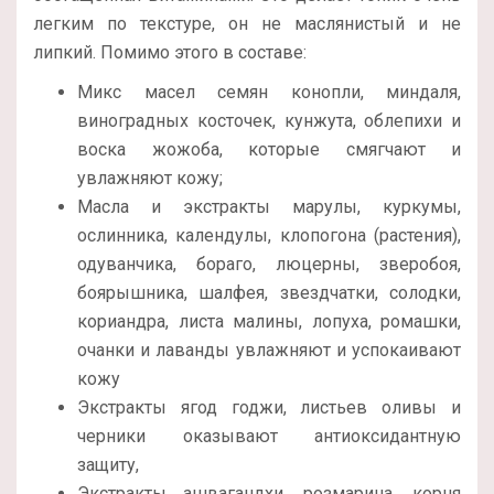
легким по текстуре, он не маслянистый и не
липкий. Помимо этого в составе:
Микс масел семян конопли, миндаля,
виноградных косточек, кунжута, облепихи и
воска жожоба, которые смягчают и
увлажняют кожу;
Масла и экстракты марулы, куркумы,
ослинника, календулы, клопогона (растения),
одуванчика, бораго, люцерны, зверобоя,
боярышника, шалфея, звездчатки, солодки,
кориандра, листа малины, лопуха, ромашки,
очанки и лаванды увлажняют и успокаивают
кожу
Экстракты ягод годжи, листьев оливы и
черники оказывают антиоксидантную
защиту,
Экстракты ашвагандхи, розмарина, корня