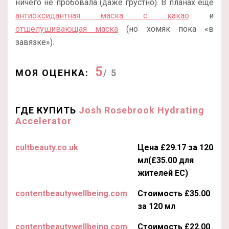
ничего не пробовала (даже грустно). В планах еще
антиоксидантная маска с какао
и
отшелушивающая маска
(но хомяк пока «в
завязке»).
5
МОЯ ОЦЕНКА:
/ 5
ГДЕ КУПИТЬ
Josh Rosebrook Hydrating
Accelerator
cultbeauty.co.uk
Цена £29.17 за 120
мл(£35.00 для
жителей ЕС)
contentbeautywellbeing.com
Стоимость £35.00
за 120 мл
contentbeautywellbeing.com
Стоимость £22.00