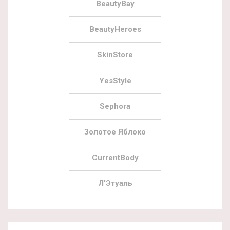
BeautyBay
BeautyHeroes
SkinStore
YesStyle
Sephora
Золотое Яблоко
CurrentBody
Л’Этуаль