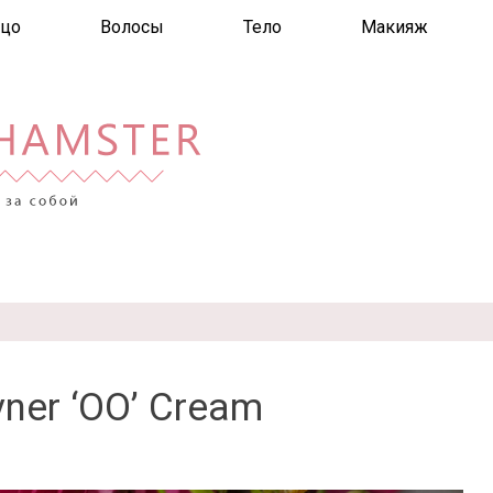
цо
Волосы
Тело
Макияж
vner ‘OO’ Cream