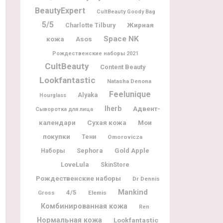
BeautyExpert
CultBeauty Goody Bag
5/5
Жирная
Charlotte Tilbury
Space NK
кожа
Asos
Рождественские наборы 2021
CultBeauty
Content Beauty
Lookfantastic
Natasha Denona
Feelunique
Alyaka
Hourglass
Iherb
Адвент-
Сыворотка для лица
календари
Мои
Сухая кожа
покупки
Тени
Omorovicza
Sephora
Gold Apple
Наборы
LoveLula
SkinStore
Рождественские наборы
Dr Dennis
Mankind
4/5
Gross
Elemis
Комбинированная кожа
Ren
Нормальная кожа
Lookfantastic