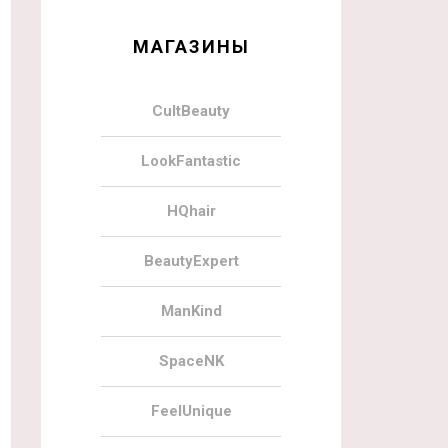
МАГАЗИНЫ
CultBeauty
LookFantastic
HQhair
BeautyExpert
ManKind
SpaceNK
FeelUnique