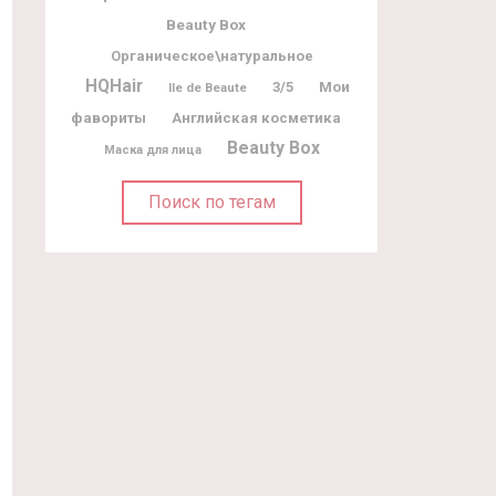
Beauty Box
Органическое\натуральное
HQHair
Мои
3/5
Ile de Beaute
фавориты
Английская косметика
Beauty Box
Маска для лица
Поиск по тегам