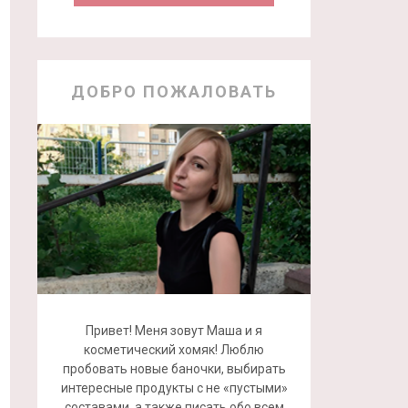
ДОБРО ПОЖАЛОВАТЬ
Привет! Меня зовут Маша и я
косметический хомяк! Люблю
пробовать новые баночки, выбирать
интересные продукты с не «пустыми»
составами, а также писать обо всем