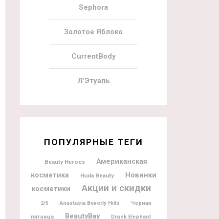
Sephora
Золотое Яблоко
CurrentBody
Л’Этуаль
ПОПУЛЯРНЫЕ ТЕГИ
Американская
Beauty Heroes
Новинки
косметика
Huda Beauty
Акции и скидки
косметики
2/5
Anastasia Beverly Hills
Черная
BeautyBay
пятница
Drunk Elephant