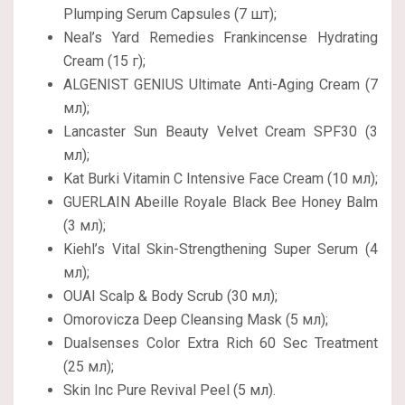
Plumping Serum Capsules (7 шт);
Neal’s Yard Remedies Frankincense Hydrating
Cream (15 г);
ALGENIST GENIUS Ultimate Anti-Aging Cream (7
мл);
Lancaster Sun Beauty Velvet Cream SPF30 (3
мл);
Kat Burki Vitamin C Intensive Face Cream (10 мл);
GUERLAIN Abeille Royale Black Bee Honey Balm
(3 мл);
Kiehl’s Vital Skin-Strengthening Super Serum (4
мл);
OUAI Scalp & Body Scrub (30 мл);
Omorovicza Deep Cleansing Mask (5 мл);
Dualsenses Color Extra Rich 60 Sec Treatment
(25 мл);
Skin Inc Pure Revival Peel (5 мл).