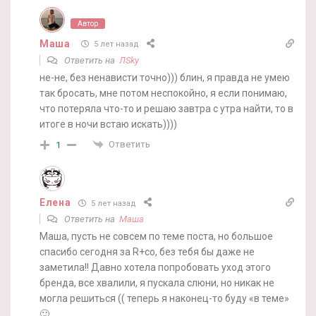
Автор
Маша
5 лет назад
Ответить на
ЛSky
не-не, без ненависти точно))) блин, я правда не умею
так бросать, мне потом неспокойно, я если понимаю,
что потеряла что-то и решаю завтра с утра найти, то в
итоге в ночи встаю искать))))
Ответить
1
Елена
5 лет назад
Ответить на
Маша
Маша, пусть не совсем по теме поста, но большое
спасибо сегодня за R+co, без тебя бы даже не
заметила!! Давно хотела попробовать уход этого
бренда, все хвалили, я пускала слюни, но никак не
могла решиться (( теперь я наконец-то буду «в теме»
🙂