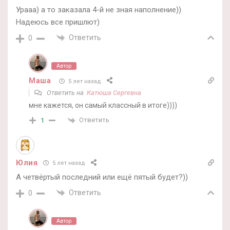
Урааа) а то заказала 4-й не зная наполнение))
Надеюсь все пришлют)
Ответить
0
Автор
Маша
5 лет назад
Ответить на
Катюша Сергевна
мне кажется, он самый классный в итоге))))
Ответить
1
Юлия
5 лет назад
А четвёртый последний или ещё пятый будет?))
Ответить
0
Автор