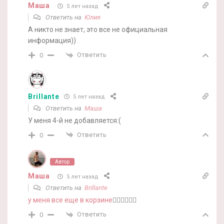
Маша
5 лет назад
Ответить на
Юлия
А никто не знает, это все не официальная
информация))
Ответить
0
Brillante
5 лет назад
Ответить на
Маша
У меня 4-й не добавляется:(
Ответить
0
Автор
Маша
5 лет назад
Ответить на
Brillante
у меня все еще в корзине
🤷‍♀️🤷‍♀️🤷‍♀️
Ответить
0