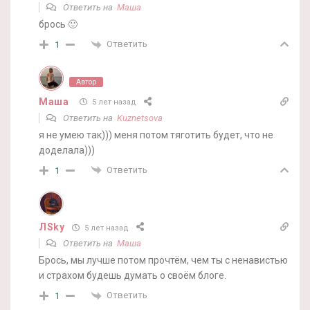
Ответить на
Маша
брось 🙂
Ответить
1
Автор
Маша
5 лет назад
Ответить на
Kuznetsova
я не умею так))) меня потом тяготить будет, что не
доделала)))
Ответить
1
ЛSky
5 лет назад
Ответить на
Маша
Брось, мы лучше потом прочтём, чем ты с ненавистью
и страхом будешь думать о своём блоге.
Ответить
1