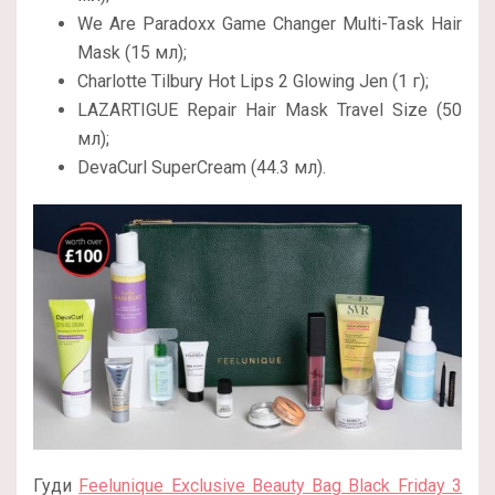
We Are Paradoxx Game Changer Multi-Task Hair
Mask (15 мл);
Charlotte Tilbury Hot Lips 2 Glowing Jen (1 г);
LAZARTIGUE Repair Hair Mask Travel Size (50
мл);
DevaCurl SuperCream (44.3 мл).
Гуди
Feelunique Exclusive Beauty Bag Black Friday 3