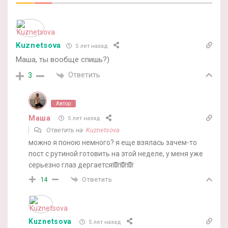
Kuznetsova
5 лет назад
Маша, ты вообще спишь?)
Ответить
3
Автор
Маша
5 лет назад
Ответить на
Kuznetsova
можно я поною немного? я еще взялась зачем-то
пост с рутиной готовить на этой неделе, у меня уже
серьезно глаз дергается🙈🙈🙈
Ответить
14
Kuznetsova
5 лет назад