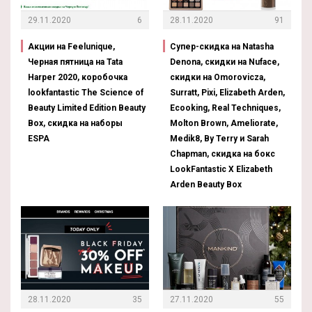
29.11.2020
6
28.11.2020
91
Акции на Feelunique,
Супер-скидка на Natasha
Черная пятница на Tata
Denona, скидки на Nuface,
Harper 2020, коробочка
скидки на Omorovicza,
lookfantastic The Science of
Surratt, Pixi, Elizabeth Arden,
Beauty Limited Edition Beauty
Ecooking, Real Techniques,
Box, скидка на наборы
Molton Brown, Ameliorate,
ESPA
Medik8, By Terry и Sarah
Chapman, скидка на бокс
LookFantastic X Elizabeth
Arden Beauty Box
28.11.2020
35
27.11.2020
55