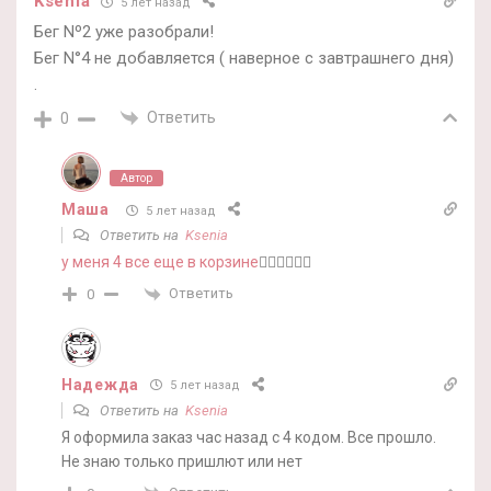
Ksenia
5 лет назад
Бег Nº2 уже разобрали!
Бег N°4 не добавляется ( наверное с завтрашнего дня)
.
Ответить
0
Автор
Маша
5 лет назад
Ответить на
Ksenia
у меня 4 все еще в корзине
🤷‍♀️🤷‍♀️🤷‍♀️
Ответить
0
Надежда
5 лет назад
Ответить на
Ksenia
Я оформила заказ час назад с 4 кодом. Все прошло.
Не знаю только пришлют или нет