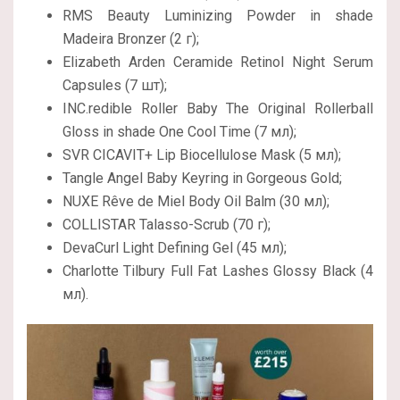
RMS Beauty Luminizing Powder in shade
Madeira Bronzer (2 г);
Elizabeth Arden Ceramide Retinol Night Serum
Capsules (7 шт);
INC.redible Roller Baby The Original Rollerball
Gloss in shade One Cool Time (7 мл);
SVR CICAVIT+ Lip Biocellulose Mask (5 мл);
Tangle Angel Baby Keyring in Gorgeous Gold;
NUXE Rêve de Miel Body Oil Balm (30 мл);
COLLISTAR Talasso-Scrub (70 г);
DevaCurl Light Defining Gel (45 мл);
Charlotte Tilbury Full Fat Lashes Glossy Black (4
мл).