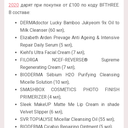
2020
дарят при покупке от £100 по коду BFTHREE.
В составе:
DERMAdoctor Lucky Bamboo Jukyeom 9x Oil to
Milk Cleanser (60 мл);
Elizabeth Arden Prevage Anti Ageing & Intensive
Repair Daily Serum (5 мл);
Kiehl’s Ultra Facial Cream (7 мл);
FILORGA NCEF-REVERSE® Supreme
Regenerating Cream (7 мл);
BIODERMA Sébium H2O Purifying Cleansing
Micelle Solution (10 мл);
SMASHBOX COSMETICS PHOTO FINISH
PRIMERIZER (4 мл);
Sleek MakeUP Matte Me Lip Cream in shade
Velvet Slipper (6 мл);
SVR TOPIALYSE Micellar Cleansing Oil (55 мл);
BIODERMA Cicabio Repairing Ointment (5 мл);