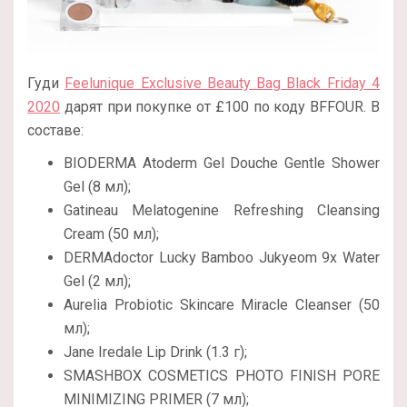
Гуди
Feelunique Exclusive Beauty Bag Black Friday 4
2020
дарят при покупке от £100 по коду BFFOUR. В
составе:
BIODERMA Atoderm Gel Douche Gentle Shower
Gel (8 мл);
Gatineau Melatogenine Refreshing Cleansing
Cream (50 мл);
DERMAdoctor Lucky Bamboo Jukyeom 9x Water
Gel (2 мл);
Aurelia Probiotic Skincare Miracle Cleanser (50
мл);
Jane Iredale Lip Drink (1.3 г);
SMASHBOX COSMETICS PHOTO FINISH PORE
MINIMIZING PRIMER (7 мл);