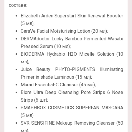
составе:
Elizabeth Arden Superstart Skin Renewal Booster
(5 мл);
CeraVe Facial Moisturising Lotion (20 мл);
DERMAdoctor Lucky Bamboo Fermented Wasabi
Pressed Serum (10 мл);
BIODERMA Hydrabio H2O Micelle Solution (10
мл);
Juice Beauty PHYTO-PIGMENTS Illuminating
Primer in shade Luminous (15 мл);
Murad Essential-C Cleanser (45 мл);
Biore Ultra Deep Cleansing Pore Strips 6 Nose
Strips (6 шт);
SMASHBOX COSMETICS SUPERFAN MASCARA
(5 мл)
SVR SENSIFINE Makeup Removing Cleanser (50
мл);