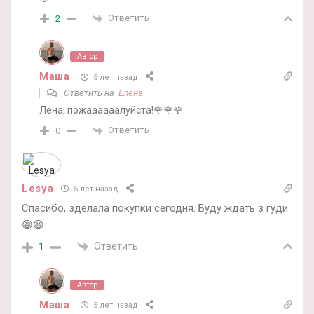
Ответить
2
Автор
Маша
5 лет назад
Ответить на
Елена
Лена, пожаааааалуйста!🌹🌹🌹
Ответить
0
Lesya
5 лет назад
Спасибо, зделала покупки сегодня. Буду ждать з гуди
😁😆
Ответить
1
Автор
Маша
5 лет назад