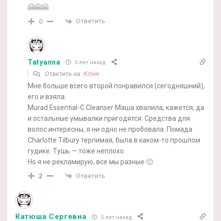
🤗🤗🤗
Ответить
0
Tatyanna
5 лет назад
Ответить на
Юлия
Мне больше всего второй понравился (сегодняшний),
его и взяла.
Murad Essential-C Cleanser Маша хвалила, кажется, да
и остальные умывалки пригодятся. Средства для
волос интересны, я ни одно не пробовала. Помада
Charlotte Tilbury терпимая, была в каком-то прошлом
гудике. Тушь — тоже неплохо.
Но я не рекламирую, все мы разные 🙂
Ответить
2
Катюша Сергевна
5 лет назад