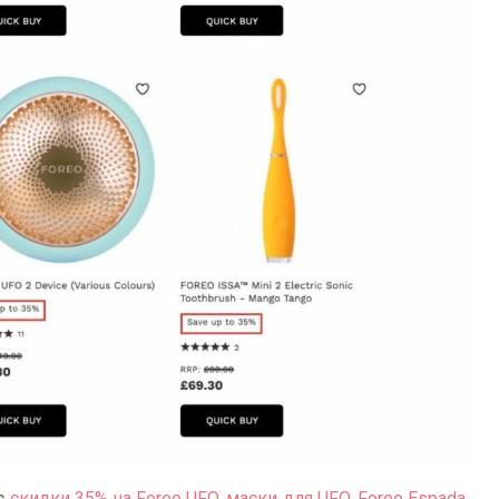
ic
скидки 35% на Foreo UFO, маски для UFO, Foreo Espada,