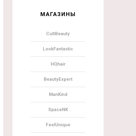
МАГАЗИНЫ
CultBeauty
LookFantastic
HQhair
BeautyExpert
ManKind
SpaceNK
FeelUnique