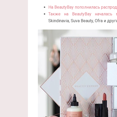
На BeautyBay пополнилась распро
Также на BeautyBay началась
Skindinavia, Suva Beauty, Ofra и д