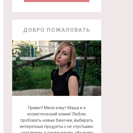
ДОБРО ПОЖАЛОВАТЬ
Привет! Меня зовут Маша и я
косметический хомяк! Люблю
пробовать новые баночки, выбирать
интересные продукты с не «пустыми»
составами, а также писать обо всем