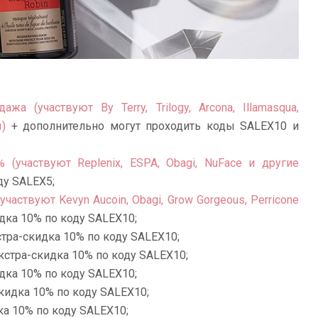
жа (участвуют By Terry, Trilogy, Arcona, Illamasqua,
)
+ дополнительно могут проходить коды SALEX10 и
(участвуют Replenix, ESPA, Obagi, NuFace и другие
ду SALEX5;
аствуют Kevyn Aucoin, Obagi, Grow Gorgeous, Perricone
дка 10% по коду SALEX10;
тра-скидка 10% по коду SALEX10;
кстра-скидка 10% по коду SALEX10;
дка 10% по коду SALEX10;
кидка 10% по коду SALEX10;
ка 10% по коду SALEX10;