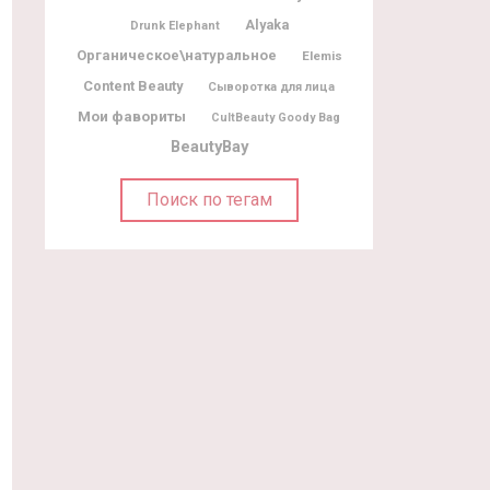
Alyaka
Drunk Elephant
Органическое\натуральное
Elemis
Content Beauty
Сыворотка для лица
Мои фавориты
CultBeauty Goody Bag
BeautyBay
Поиск по тегам