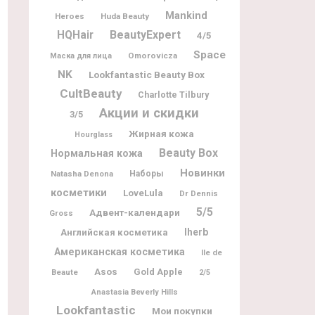
Mankind
Heroes
Huda Beauty
BeautyExpert
HQHair
4/5
Space
Omorovicza
Маска для лица
NK
Lookfantastic Beauty Box
CultBeauty
Charlotte Tilbury
Акции и скидки
3/5
Жирная кожа
Hourglass
Beauty Box
Нормальная кожа
Новинки
Natasha Denona
Наборы
косметики
LoveLula
Dr Dennis
5/5
Адвент-календари
Gross
Iherb
Английская косметика
Американская косметика
Ile de
Asos
Gold Apple
Beaute
2/5
Anastasia Beverly Hills
Lookfantastic
Мои покупки