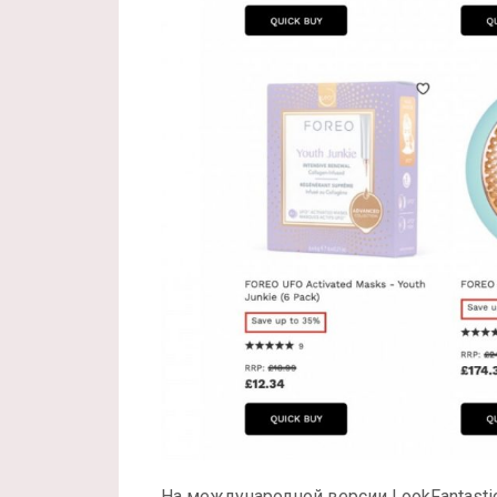
На международной версии LookFantast