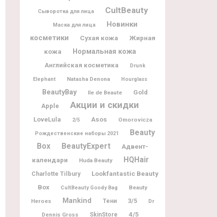
CultBeauty
Сыворотка для лица
Новинки
Маска для лица
косметики
Жирная
Сухая кожа
кожа
Нормальная кожа
Английская косметика
Drunk
Natasha Denona
Elephant
Hourglass
BeautyBay
Gold
Ile de Beaute
Акции и скидки
Apple
LoveLula
Asos
Omorovicza
2/5
Beauty
Рождественские наборы 2021
Box
BeautyExpert
Адвент-
HQHair
календари
Huda Beauty
Lookfantastic Beauty
Charlotte Tilbury
Box
Beauty
CultBeauty Goody Bag
Mankind
3/5
Heroes
Тени
Dr
4/5
Dennis Gross
SkinStore