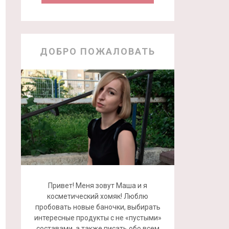
ДОБРО ПОЖАЛОВАТЬ
Привет! Меня зовут Маша и я
косметический хомяк! Люблю
пробовать новые баночки, выбирать
интересные продукты с не «пустыми»
составами, а также писать обо всем