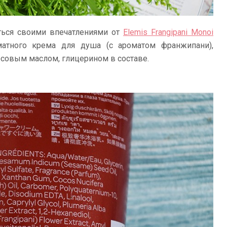
иться своими впечатлениями от
Elemis Frangipani Monoi
матного крема для душа (с ароматом франжипани),
совым маслом, глицерином в составе.