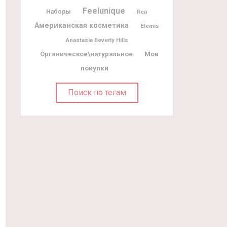
Feelunique
Наборы
Ren
Американская косметика
Elemis
Anastasia Beverly Hills
Мои
Органическое\натуральное
покупки
Поиск по тегам