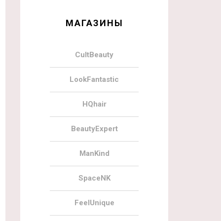
МАГАЗИНЫ
CultBeauty
LookFantastic
HQhair
BeautyExpert
ManKind
SpaceNK
FeelUnique