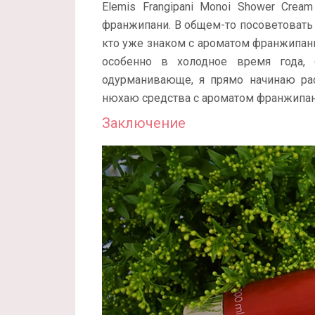
Elemis Frangipani Monoi Shower Crea
франжипани. В общем-то посоветовать ли
кто уже знаком с ароматом франжипани 
особенно в холодное время года, 
одурманивающе, я прямо начинаю ра
нюхаю средства с ароматом франжипан
Заключение