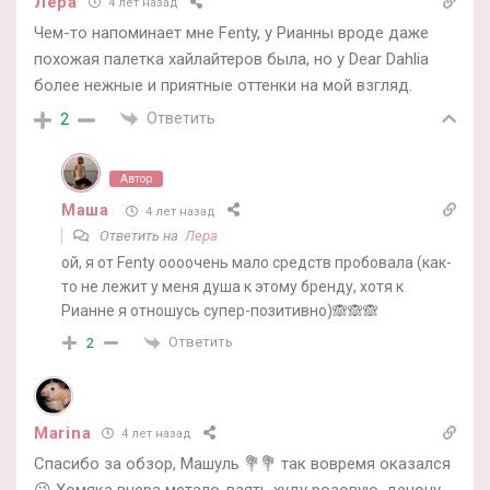
Лера
4 лет назад
Чем-то напоминает мне Fenty, у Рианны вроде даже
похожая палетка хайлайтеров была, но у Dear Dahlia
более нежные и приятные оттенки на мой взгляд.
Ответить
2
Автор
Маша
4 лет назад
Ответить на
Лера
ой, я от Fenty оооочень мало средств пробовала (как-
то не лежит у меня душа к этому бренду, хотя к
Рианне я отношусь супер-позитивно)🙈🙈🙈
Ответить
2
Marina
4 лет назад
Спасибо за обзор, Машуль 💐💐 так вовремя оказался
😘 Хомяка вчера метало-взять худу розовую, денону