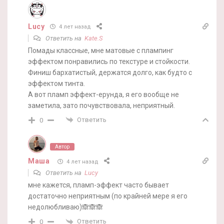
Lucy
4 лет назад
Ответить на
Kate.S
Помады классные, мне матовые с плампинг
эффектом понравились по текстуре и стойкости.
Финиш бархатистый, держатся долго, как будто с
эффектом тинта.
А вот пламп эффект-ерунда, я его вообще не
заметила, зато почувствовала, неприятный.
Ответить
0
Автор
Маша
4 лет назад
Ответить на
Lucy
мне кажется, пламп-эффект часто бывает
достаточно неприятным (по крайней мере я его
недолюбливаю)🙈🙈🙈
Ответить
0