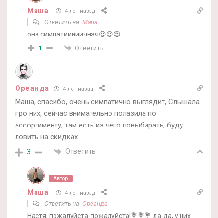
Маша
4 лет назад
Ответить на
Maria
она симпатииииичная😍😍😍
Ответить
1
Ореанда
4 лет назад
Маша, спасибо, очень симпатично выглядит, Слышала
про них, сейчас внимательно полазила по
ассортименту, там есть из чего повыбирать, буду
ловить на скидках.
Ответить
3
Автор
Маша
4 лет назад
Ответить на
Ореанда
Настя, пожалуйста-пожалуйста!💐💐💐 да-да, у них