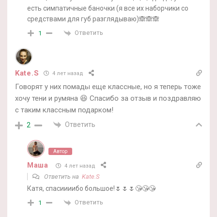
есть симпатичные баночки (я все их наборчики со
средствами для губ разглядываю)🙈🙈🙈
Ответить
1
Kate.S
4 лет назад
Говорят у них помады еще классные, но я теперь тоже
хочу тени и румяна 😆 Спасибо за отзыв и поздравляю
с таким классным подарком!
Ответить
2
Автор
Маша
4 лет назад
Ответить на
Kate.S
Катя, спасиииибо большое!🌷🌷🌷😘😘😘
Ответить
1