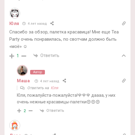
Юля
4 лет назад
Спасибо за обзор, палетка красавица! Мне еще Tea
Party очень понравилась, по свотчам должно быть
«моё» ☺️
Ответить
1
Автор
Маша
4 лет назад
Ответить на
Юля
Юля, пожалуйста-пожалуйста!🌹🌹🌹 даааа, у них
очень нежные красавицы-палетки😍😍😍
Ответить
2