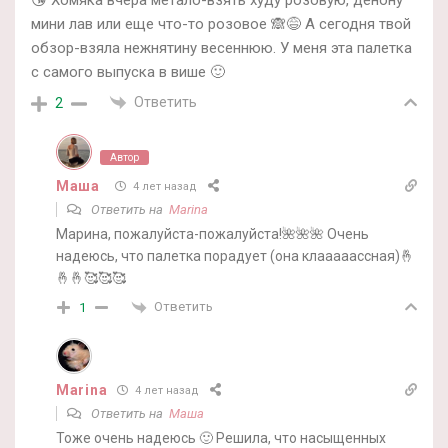
мини лав или еще что-то розовое 🙈😅 А сегодня твой
обзор-взяла нежнятину весеннюю. У меня эта палетка
с самого выпуска в више 🙂
Ответить
2
Автор
Маша
4 лет назад
Ответить на
Marina
Марина, пожалуйста-пожалуйста!🌺🌺🌺 Очень
надеюсь, что палетка порадует (она клааааассная)🤞
🤞🤞🥰🥰🥰
Ответить
1
Marina
4 лет назад
Ответить на
Маша
Тоже очень надеюсь 🙂 Решила, что насыщенных