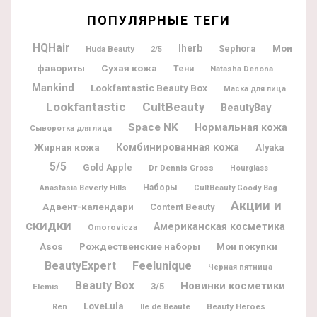
ПОПУЛЯРНЫЕ ТЕГИ
HQHair
Iherb
Мои
Sephora
Huda Beauty
2/5
фавориты
Сухая кожа
Тени
Natasha Denona
Mankind
Lookfantastic Beauty Box
Маска для лица
Lookfantastic
CultBeauty
BeautyBay
Space NK
Нормальная кожа
Сыворотка для лица
Жирная кожа
Комбинированная кожа
Alyaka
5/5
Gold Apple
Dr Dennis Gross
Hourglass
Наборы
Anastasia Beverly Hills
CultBeauty Goody Bag
Акции и
Адвент-календари
Content Beauty
скидки
Американская косметика
Omorovicza
Рождественские наборы
Мои покупки
Asos
BeautyExpert
Feelunique
Черная пятница
Beauty Box
Новинки косметики
3/5
Elemis
LoveLula
Ile de Beaute
Beauty Heroes
Ren