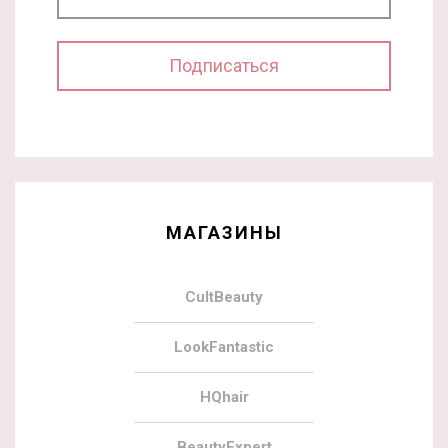
МАГАЗИНЫ
CultBeauty
LookFantastic
HQhair
BeautyExpert