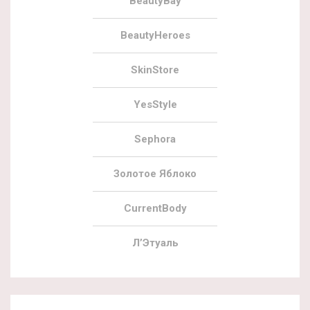
BeautyBay
BeautyHeroes
SkinStore
YesStyle
Sephora
Золотое Яблоко
CurrentBody
Л’Этуаль