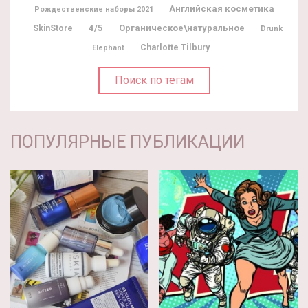
Английская косметика
Рождественские наборы 2021
4/5
Органическое\натуральное
SkinStore
Drunk
Charlotte Tilbury
Elephant
Поиск по тегам
ПОПУЛЯРНЫЕ ПУБЛИКАЦИИ