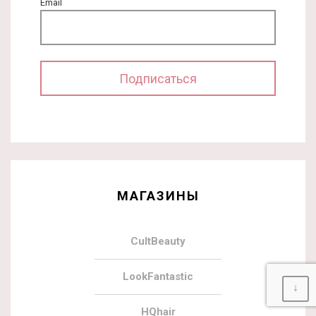
Email
МАГАЗИНЫ
CultBeauty
LookFantastic
↓
HQhair