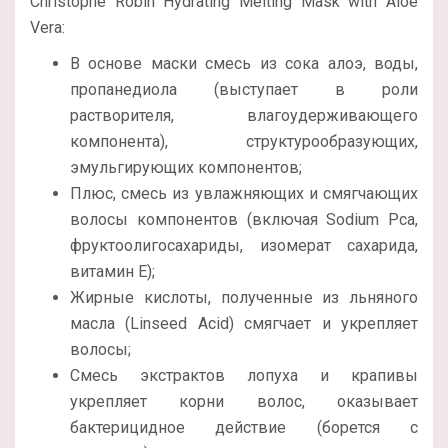
Christophe Robin Hydrating Melting Mask with Aloe
Vera:
В основе маски смесь из сока алоэ, воды,
пропанедиола (выступает в роли
растворителя, влагоудерживающего
компонента), структурообразующих,
эмульгирующих компонентов;
Плюс, смесь из увлажняющих и смягчающих
волосы компонентов (включая Sodium Pca,
фруктоолигосахариды, изомерат сахарида,
витамин Е);
Жирные кислоты, полученные из льняного
масла (Linseed Acid) смягчает и укрепляет
волосы;
Смесь экстрактов лопуха и крапивы
укрепляет корни волос, оказывает
бактерицидное действие (борется с