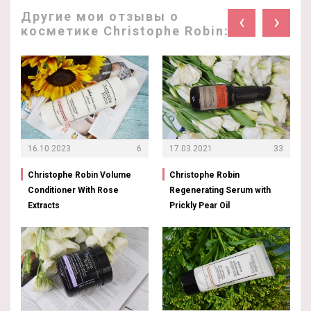
Другие мои отзывы о
‹
›
косметике Christophe Robin:
16.10.2023
6
17.03.2021
33
Christophe Robin Volume
Christophe Robin
Conditioner With Rose
Regenerating Serum with
Extracts
Prickly Pear Oil