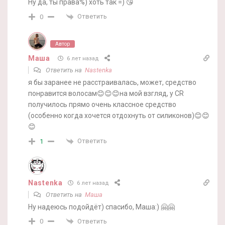
Ну да, ты права%) хоть так =) 😘
Ответить
0
Автор
Маша
6 лет назад
Ответить на
Nastenka
я бы заранее не расстраивалась, может, средство
понравится волосам😊😊😊на мой взгляд, у CR
получилось прямо очень классное средство
(особенно когда хочется отдохнуть от силиконов)😊😊
😊
Ответить
1
Nastenka
6 лет назад
Ответить на
Маша
Ну надеюсь подойдёт) спасибо, Маша:) 🤗🤗
Ответить
0