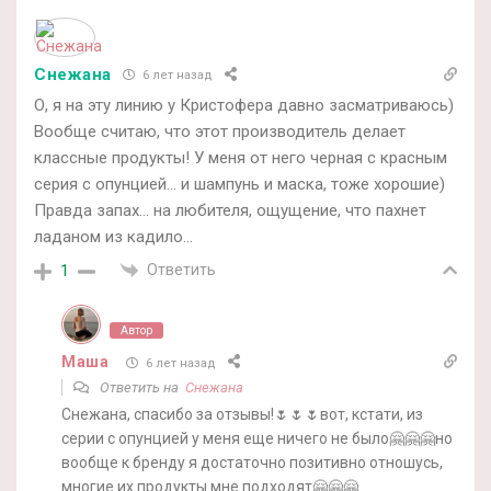
Снежана
6 лет назад
О, я на эту линию у Кристофера давно засматриваюсь)
Вообще считаю, что этот производитель делает
классные продукты! У меня от него черная с красным
серия с опунцией… и шампунь и маска, тоже хорошие)
Правда запах… на любителя, ощущение, что пахнет
ладаном из кадило…
Ответить
1
Автор
Маша
6 лет назад
Ответить на
Снежана
Снежана, спасибо за отзывы!🌷🌷🌷вот, кстати, из
серии с опунцией у меня еще ничего не было🤗🤗🤗но
вообще к бренду я достаточно позитивно отношусь,
многие их продукты мне подходят🤗🤗🤗