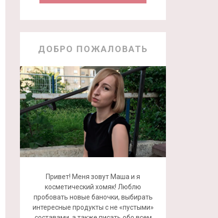
ДОБРО ПОЖАЛОВАТЬ
Привет! Меня зовут Маша и я
косметический хомяк! Люблю
пробовать новые баночки, выбирать
интересные продукты с не «пустыми»
составами, а также писать обо всем