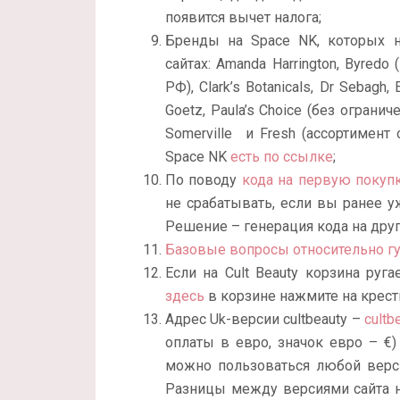
появится вычет налога;
Бренды на Space NK, которых н
сайтах: Amanda Harrington, Byredo
РФ), Clark’s Botanicals, Dr Sebagh, E
Goetz, Paula’s Choice (без огранич
Somerville и Fresh (ассортимент 
Space NK
есть по ссылке
;
По поводу
кода на первую покупк
не срабатывать, если вы ранее у
Решение – генерация кода на друг
Базовые вопросы относительно г
Если на Cult Beauty корзина руг
здесь
в корзине нажмите на крест
Адрес Uk-версии cultbeauty –
cultb
оплаты в евро, значок евро –
€
можно пользоваться любой верси
Разницы между версиями сайта н