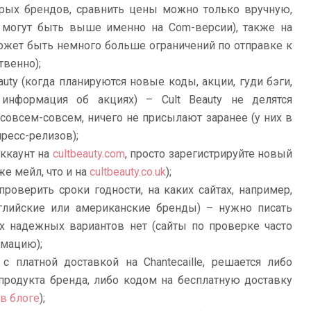
орых брендов, сравнить цены можно только вручную,
 могут быть выше именно на Com-версии), также на
может быть немного больше ограничений по отправке к
твенно);
auty (когда планируются новые коды, акции, гуди бэги,
нформация об акциях) – Cult Beauty не делятся
 совсем-совсем, ничего не присылают заранее (у них в
ресс-релизов);
аккаунт на
cultbeauty.com
, просто зарегистрируйте новый
же мейл, что и на
cultbeauty.co.uk
);
проверить сроки годности, на каких сайтах, например,
лийские или американские бренды) – нужно писать
х надежных вариантов нет (сайты по проверке часто
мацию);
с платной доставкой на Chantecaille, решается либо
продукта бренда, либо кодом на бесплатную доставку
в блоге
);