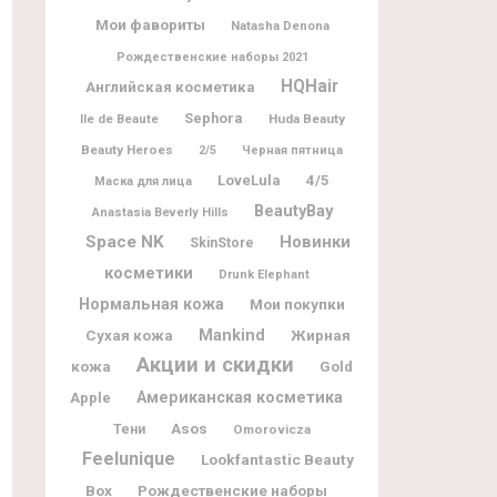
Мои фавориты
Natasha Denona
Рождественские наборы 2021
HQHair
Английская косметика
Sephora
Ile de Beaute
Huda Beauty
Beauty Heroes
2/5
Черная пятница
LoveLula
4/5
Маска для лица
BeautyBay
Anastasia Beverly Hills
Space NK
Новинки
SkinStore
косметики
Drunk Elephant
Нормальная кожа
Мои покупки
Mankind
Жирная
Сухая кожа
Акции и скидки
кожа
Gold
Американская косметика
Apple
Asos
Тени
Omorovicza
Feelunique
Lookfantastic Beauty
Box
Рождественские наборы