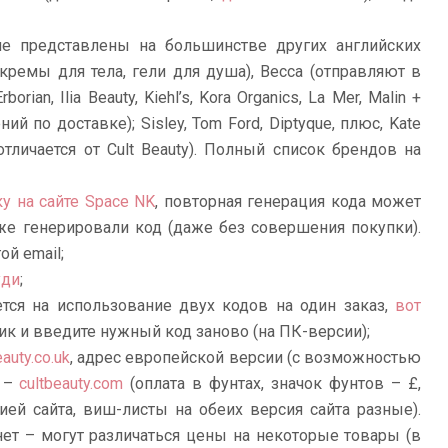
е представлены на большинстве других английских
 (кремы для тела, гели для душа), Becca (отправляют в
rborian, Ilia Beauty, Kiehl’s, Kora Organics, La Mer, Malin +
ений по доставке); Sisley, Tom Ford, Diptyque, плюс, Kate
отличается от Cult Beauty). Полный список брендов на
у на сайте Space NK
, повторная генерация кода может
же генерировали код (даже без совершения покупки).
ой email;
уди
;
ается на использование двух кодов на один заказ,
вот
ик и введите нужный код заново (на ПК-версии);
eauty.co.uk
, адрес европейской версии (с возможностью
) –
cultbeauty.com
(оплата в фунтах, значок фунтов – £,
ей сайта, виш-листы на обеих версия сайта разные).
ет – могут различаться цены на некоторые товары (в