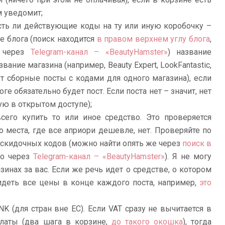
м уведомит;
сть ли действующие коды на ту или иную коробочку –
е блога (поиск находится
в правом верхнем углу блога
,
м через
Telegram-канал – «BeautyHamster»
) название
ание магазина (например, Beauty Expert, LookFantastic,
гут сборные посты с кодами для одного магазина), если
ге обязательно будет пост. Если поста нет – значит, нет
ую в открытом доступе);
сего купить то или иное средство. Это проверяется
о места, где все априори дешевле, нет. Проверяйте по
скидочных кодов (можно найти опять же через
поиск в
бо через
Telegram-канал – «BeautyHamster»
). Я не могу
инах за вас. Если же речь идет о средстве, о котором
идеть все цены в конце каждого поста, например,
это
K (для стран вне ЕС). Если VAT сразу не вычитается в
платы (два шага в корзине,
до такого окошка
), тогда