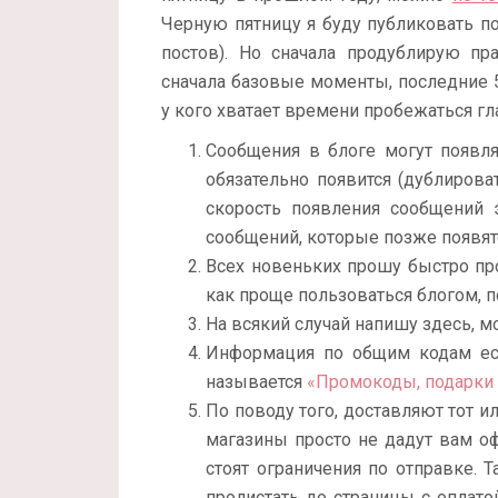
Черную пятницу я буду публиковать п
постов). Но сначала продублирую пр
сначала базовые моменты, последние 5
у кого хватает времени пробежаться гла
Сообщения в блоге могут появл
обязательно появится (дублиров
скорость появления сообщений 
сообщений, которые позже появятс
Всех новеньких прошу быстро п
как проще пользоваться блогом, по
На всякий случай напишу здесь, 
Информация по общим кодам ест
называется
«Промокоды, подарки 
По поводу того, доставляют тот или
магазины просто не дадут вам оф
стоят ограничения по отправке. 
пролистать до страницы с оплатой