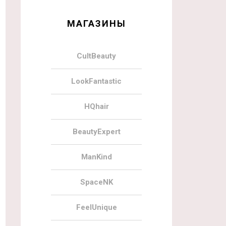
МАГАЗИНЫ
CultBeauty
LookFantastic
HQhair
BeautyExpert
ManKind
SpaceNK
FeelUnique