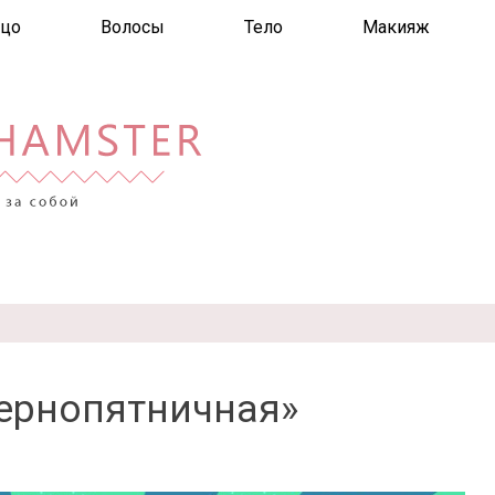
цо
Волосы
Тело
Макияж
ернопятничная»