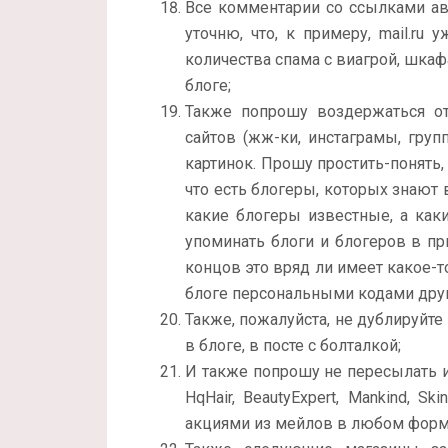
Все комментарии со ссылками авт
уточню, что, к примеру, mail.ru
количества спама с виагрой, шка
блоге;
Также попрошу воздержаться от
сайтов (жж-ки, инстаграмы, груп
картинок. Прошу простить-понять,
что есть блогеры, которых знают в
какие блогеры известные, а каки
упоминать блоги и блогеров в пр
концов это вряд ли имеет какое-т
блоге персональными кодами друг
Также, пожалуйста, не дублируйт
в блоге, в посте с болталкой;
И также попрошу не пересылать и
HqHair, BeautyExpert, Mankind, S
акциями из мейлов в любом форма