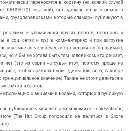
оматически переносятся в корзину (на всякий случай
 уже ЯВЛЯЕТСЯ ссылкой), это сделано из-за огромного
фами, грузоперевозками, которые спамеры публикуют в
 рекламы и упоминаний других блогов, блогеров и
пы в соц. сетях и пр.) в комментариях и при загрузке
 но мне мне по-человечески это неприятно (я понимаю,
се, но я бы не хотела быть тем человеком, кто решает,
е нет (это из серии «а судьи кто», поэтому проще не
инципе, чтобы правила были едины для всех, в конце
о принципиальное значение). Также не стоит делиться в
их сайтов и блогов;
е информацию с акциями и кодами, которые я публикую
 не публиковать мейлы с рассылками от LookFantastic,
kinstore (The Hut Group попросили не делиться в блоге
те);