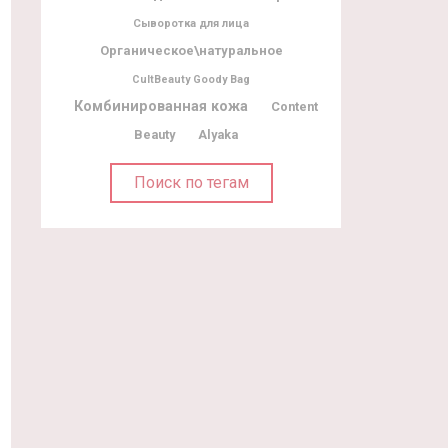
Сыворотка для лица
Органическое\натуральное
CultBeauty Goody Bag
Комбинированная кожа
Content
Beauty
Alyaka
Поиск по тегам