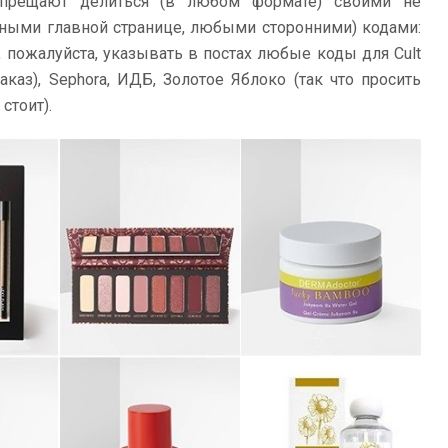
прещают делиться (в любом формате) своими не
нными главной странице, любыми сторонними) кодами:
о, пожалуйста, указывать в постах любые коды для Cult
аказ), Sephora, ИДБ, Золотое Яблоко (так что просить
стоит).