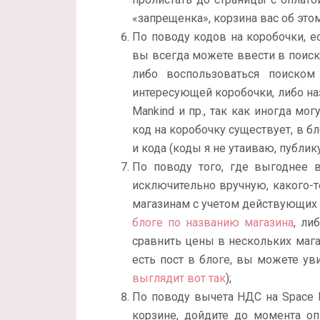
«запрещенка», корзина вас об это
По поводу кодов на коробочки, е
вы всегда можете ввести в поиск
либо воспользоваться поиско
интересующей коробочки, либо назв
Mankind и пр., так как иногда мо
код на коробочку существует, в бло
и кода (коды я не утаиваю, публик
По поводу того, где выгоднее в
исключительно вручную, какого-т
магазинам с учетом действующих 
блоге по названию магазина
, ли
сравнить цены в нескольких магаз
есть пост в блоге, вы можете ув
выглядит вот так
);
По поводу вычета НДС на Space N
корзине, дойдите до момента о