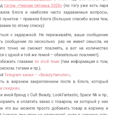
од
тэгом «Черная пятница 2020»
(по тэгу уже есть пара
авила блога и наиболее часто задаваемые вопросы,
 пунктов – правила блога (большое спасибо всем тем,
зами по этому списку):
яться с задержкой. Не переживайте, ваше сообщение
ать сообщение по несколько раз не имеет смысла, на
это точно не сможет повлиять, а вот на количество
я с одной и той же темой – обязательно повлияет);
робежать глазами
по этой теме
(там информация о том,
иском, тэгами и пр.);
мой
Telegram-канал – «BeautyHamster»
;
ь в верхнем закрепленном посте в блоге, который
и скидки»
;
 иной бренд с Cult Beauty, LookFantastic, Space Nk и пр.,
ормить и оплатить заказ с товаром, на который у них
Так что вы можете просто добавить товар в корзину и
 (ничего при этом не оплачивая), если в корзине есть