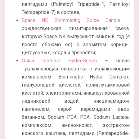
пептидами (Palmitoyl Tripeptide-1, Palmitoyl
Tetrapeptide-7) в составе;
Space NK Shimmering Spice Candle
–
рождественская лимитированная свеча,
которую Space NK выпускают каждый год (я
просто обожаю ее) с ароматом корицы,
цитрусовых, кедра и пряностей;
Oskia Isotonic Hydra-Serum
– новая
увлажняющая сыворотка с увлажняющим
комплексом Biomimetic Hydra Complex,
гиалуроновой кислотой, полиглутаминовой
кислотой, электролитами, инкапсулированной
ледниковой водой, ниацинамидом,
пантенолом, серой, керамидами овса,
бетаином, Sodium PCA, PCA, Sodium Lactate,
комплексом аминокислот, экстрактом
конского каштана, пептидами (Pentapeptide-