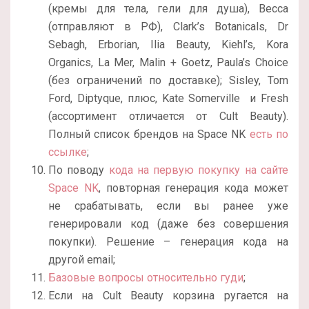
(кремы для тела, гели для душа), Becca
(отправляют в РФ), Clark’s Botanicals, Dr
Sebagh, Erborian, Ilia Beauty, Kiehl’s, Kora
Organics, La Mer, Malin + Goetz, Paula’s Choice
(без ограничений по доставке); Sisley, Tom
Ford, Diptyque, плюс, Kate Somerville и Fresh
(ассортимент отличается от Cult Beauty).
Полный список брендов на Space NK
есть по
ссылке
;
По поводу
кода на первую покупку на сайте
Space NK
, повторная генерация кода может
не срабатывать, если вы ранее уже
генерировали код (даже без совершения
покупки). Решение – генерация кода на
другой email;
Базовые вопросы относительно гуди
;
Если на Cult Beauty корзина ругается на