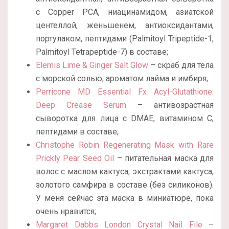
с Copper PCA, ниацинамидом, азиатской
центеллой, женьшенем, антиоксидантами,
портулаком, пептидами (Palmitoyl Tripeptide-1,
Palmitoyl Tetrapeptide-7) в составе;
Elemis Lime & Ginger Salt Glow
– скраб для тела
с морской солью, ароматом лайма и имбиря;
Perricone MD Essential Fx Acyl-Glutathione:
Deep Crease Serum
– антивозрастная
сыворотка для лица с DMAE, витамином С,
пептидами в составе;
Christophe Robin Regenerating Mask with Rare
Prickly Pear Seed Oil
– питательная маска для
волос с маслом кактуса, экстрактами кактуса,
золотого самфира в составе (без силиконов).
У меня сейчас эта маска в миниатюре, пока
очень нравится;
Margaret Dabbs London Crystal Nail File
–