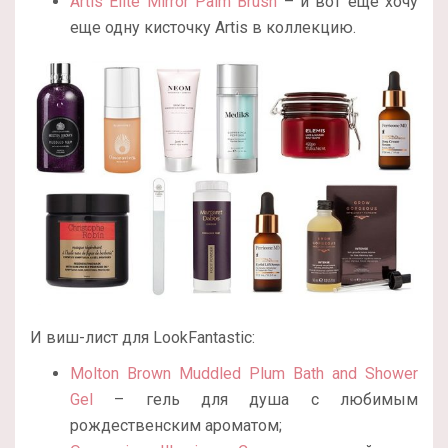
Artis Elite Mirror Palm Brush
– и вот еще хочу
еще одну кисточку Artis в коллекцию.
И виш-лист для LookFantastic:
Molton Brown Muddled Plum Bath and Shower
Gel
– гель для душа с любимым
рождественским ароматом;