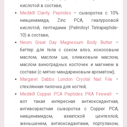
кислотой в составе;
Medik8 Clarity Peptides
– сыворотка с 10%
ниацинамида, Zinc PCA, гиалуроовой
кислотой, пептидами (Palmitoyl Tetrapeptide-
10) в составе;
Neom Great Day Magnesium Body Butter
–
баттер для тела с соком алоэ, кокосовым
маслом, маслом ши, оливковым маслом,
маслом виноградных косточек и магнием в
составе (с мятно-мандариновым ароматом);
Margaret Dabbs London Crystal Nail File
–
стеклянная пилочка для ногтей;
Medik8 Copper PCA Peptides PKA Firewall
–
вот такая интересная антиоксидантная,
антивозрастная сыворотка с Copper PCA,
ниацинамидом, азиатской центеллой,
женьшенем, антиоксидантами, портулаком,