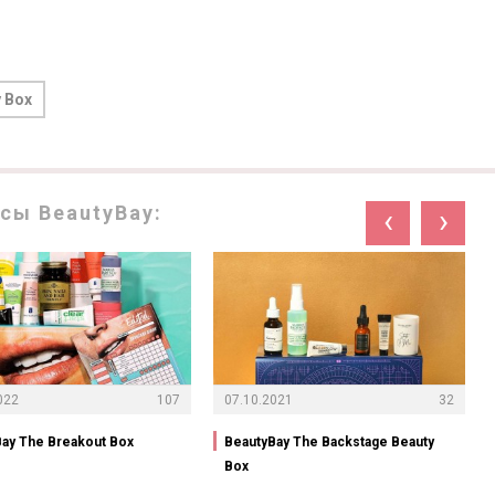
 Box
сы BeautyBay:
‹
›
022
107
07.10.2021
32
ay The Breakout Box
BeautyBay The Backstage Beauty
Box