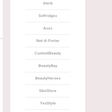
iHerb
Selfridges
Asos
Net-A-Porter
ContentBeauty
BeautyBay
BeautyHeroes
SkinStore
04.08.2021
23
29.06.2021
Наполнение Beauty Bay The
BeautyBay Getaway Bundle
YesStyle
Guestlist Beauty Box