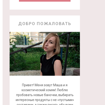
ДОБРО ПОЖАЛОВАТЬ
Привет! Меня зовут Маша и я
косметический хомяк! Люблю
пробовать новые баночки, выбирать
интересные продукты с не «пустыми»
составами, а также писать обо всем