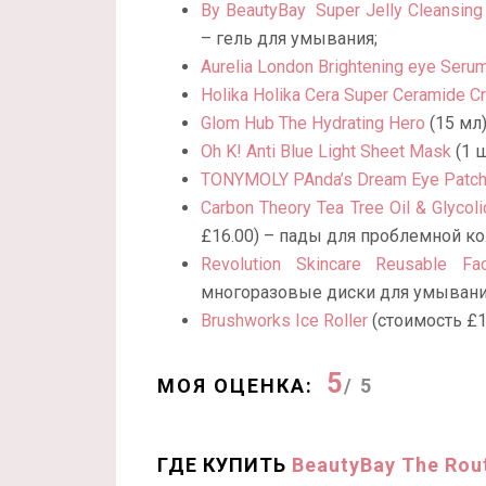
By BeautyBay Super Jelly Cleansing 
– гель для умывания;
Aurelia London Brightening eye Seru
Holika Holika Cera Super Ceramide C
Glom Hub The Hydrating Hero
(15 мл)
Oh K! Anti Blue Light Sheet Mask
(1 ш
TONYMOLY PAnda’s Dream Eye Patch
Carbon Theory Tea Tree Oil & Glycol
£16.00) – пады для проблемной ко
Revolution Skincare Reusable Fa
многоразовые диски для умывани
Brushworks Ice Roller
(стоимость £1
5
МОЯ ОЦЕНКА:
/ 5
ГДЕ КУПИТЬ
BeautyBay The Rout