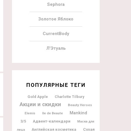
Sephora
Золотое Яблоко
CurrentBody
22.07.2021
4
13.05.2021
Л’Этуаль
Beauty Bay The Guestlist Beauty Box
BeautyBay The Ultimate Self-Care 
ПОПУЛЯРНЫЕ ТЕГИ
Gold Apple
Charlotte Tilbury
Акции и скидки
Beauty Heroes
Mankind
Elemis
Ile de Beaute
Адвент-календари
3/5
Маска для
Английская косметика
Сухая
лица