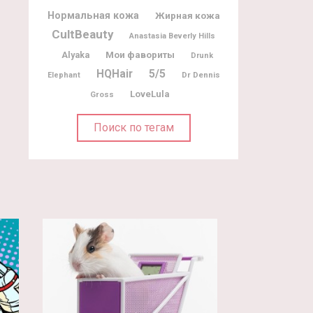
Нормальная кожа
Жирная кожа
CultBeauty
Anastasia Beverly Hills
Мои фавориты
Alyaka
Drunk
5/5
HQHair
Dr Dennis
Elephant
LoveLula
Gross
Поиск по тегам