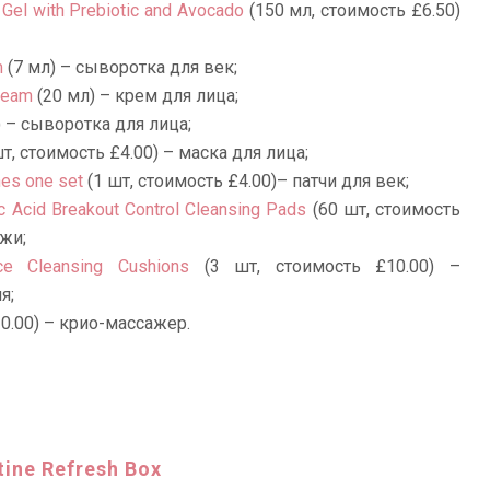
Gel with Prebiotic and Avocado
(150 мл, стоимость £6.50)
m
(7 мл) – сыворотка для век;
ream
(20 мл) – крем для лица;
 – сыворотка для лица;
т, стоимость £4.00) – маска для лица;
es one set
(1 шт, стоимость £4.00)– патчи для век;
ic Acid Breakout Control Cleansing Pads
(60 шт, стоимость
жи;
ce Cleansing Cushions
(3 шт, стоимость £10.00) –
я;
0.00) – крио-массажер.
ine Refresh Box