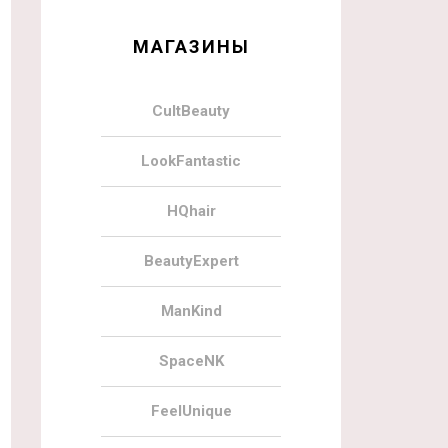
МАГАЗИНЫ
CultBeauty
LookFantastic
HQhair
BeautyExpert
ManKind
SpaceNK
FeelUnique