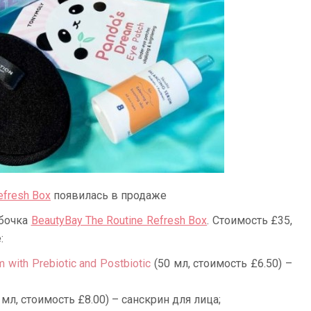
efresh Box
появилась в продаже
обочка
BeautyBay The Routine Refresh Box
. Стоимость £35,
:
 with Prebiotic and Postbiotic
(50 мл, стоимость £6.50) –
 мл, стоимость £8.00) – санскрин для лица;