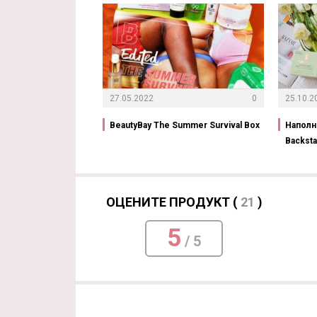
27.05.2022
0
25.10.2
BeautyBay The Summer Survival Box
Наполн
Backsta
ОЦЕНИТЕ ПРОДУКТ (
21
)
5
/ 5