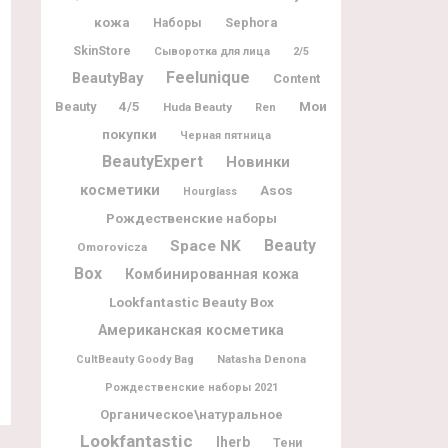
кожа
Sephora
Наборы
SkinStore
Сыворотка для лица
2/5
Feelunique
BeautyBay
Content
Мои
Beauty
4/5
Huda Beauty
Ren
покупки
Черная пятница
BeautyExpert
Новинки
косметики
Asos
Hourglass
Рождественские наборы
Beauty
Space NK
Omorovicza
Box
Комбинированная кожа
Lookfantastic Beauty Box
Американская косметика
Natasha Denona
CultBeauty Goody Bag
Рождественские наборы 2021
Органическое\натуральное
Lookfantastic
Iherb
Тени