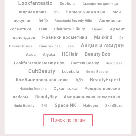
Lookfantastic
Sephora
Сыворотка для лица
Жирная кожа
Нормальная кожа
Мои
2/5
покупки
Iherb
Английская
Anastasia Beverly Hills
Адвент-
косметика
Charlotte Tilbury
Тени
Elemis
Новинки косметики
календари
Mankind
Dr
Акции и скидки
Dennis Gross
Omorovicza
Ren
Beauty Box
HQHair
Asos
Alyaka
Lookfantastic Beauty Box
Content Beauty
Hourglass
CultBeauty
LoveLula
Ile de Beaute
5/5
BeautyExpert
Комбинированная кожа
Рождественские
Сухая кожа
Natasha Denona
BeautyBay
наборы
Американская косметика
Space NK
4/5
Huda Beauty
Наборы
SkinStore
Поиск по тегам