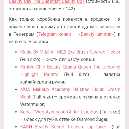
Beauty Bay The Guestlist Beauty Box
(стоимость £50,
стоимость наполнения – £142).
Как только коробочка появится в продаже – я
обязательно подниму этот пост и сделаю рассылку
в Телеграм (
Telegram-канал – «BeautyHamster»
) и
на почту. В составе:
Made By Mitchell ME3 Eye Brush Tapered Tickler
(Full size) – кисть для растушевки;
KimChi Chic Beauty Drama Queen The Unboring
Highlight Palette
(Full size) – палетка
хайлайтеров и румян;
MUA Makeup Academy Blushed Liquid Cream
Blush
(Full size) – кремовые румяна в оттенке
Watermelon;
Soda #Wegotyoubabe Glitter Lipgloss
(Full size)
– блеск для губ в оттенке Diamond Sugar;
KASH Beauty Secret Treasure Lip Liner
(Full