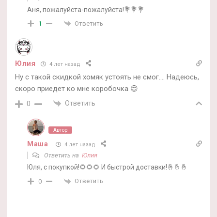
Аня, пожалуйста-пожалуйста!💐💐💐
Ответить
1
Юлия
4 лет назад
Ну с такой скидкой хомяк устоять не смог…. Надеюсь,
скоро приедет ко мне коробочка 😍
Ответить
0
Автор
Маша
4 лет назад
Ответить на
Юлия
Юля, с покупкой!🌻🌻🌻 И быстрой доставки!🤞🤞🤞
Ответить
0