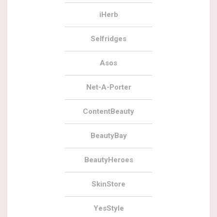
iHerb
Selfridges
Asos
Net-A-Porter
ContentBeauty
BeautyBay
BeautyHeroes
SkinStore
YesStyle