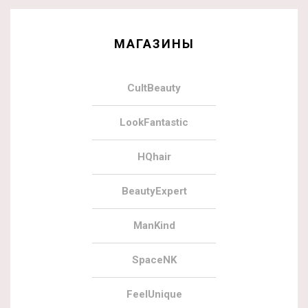
МАГАЗИНЫ
CultBeauty
LookFantastic
HQhair
BeautyExpert
ManKind
SpaceNK
FeelUnique