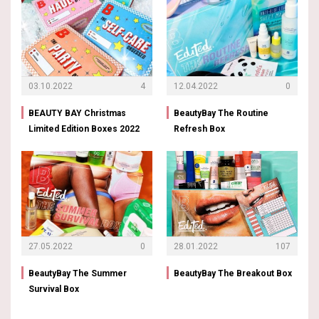
03.10.2022
4
12.04.2022
0
BEAUTY BAY Christmas
BeautyBay The Routine
Limited Edition Boxes 2022
Refresh Box
27.05.2022
0
28.01.2022
107
BeautyBay The Summer
BeautyBay The Breakout Box
Survival Box