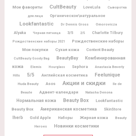
CultBeauty
Мои фавориты
LoveLula
Сыворотка
Органическое\натуральное
для лица
Lookfantastic
Dr Dennis Gross
Omorovicza
Alyaka
3/5
Charlotte Tilbury
Черная пятница
2/5
Рождественские наборы
Рождественские наборы 2021
Мои покупки
Сухая кожа
Content Beauty
BeautyBay
Комбинированная
CultBeauty Goody Bag
кожа
Sephora
Elemis
Hourglass
Anastasia Beverly
5/5
Feelunique
Английская косметика
Hills
Акции и скидки
Asos
Huda Beauty
Ile de
Адвент-календари
Beaute
Natasha Denona
Beauty Box
Нормальная кожа
Lookfantastic
Beauty Box
Американская косметика
SkinStore
Iherb
Жирная кожа
Gold Apple
Наборы
Beauty
Новинки косметики
Heroes