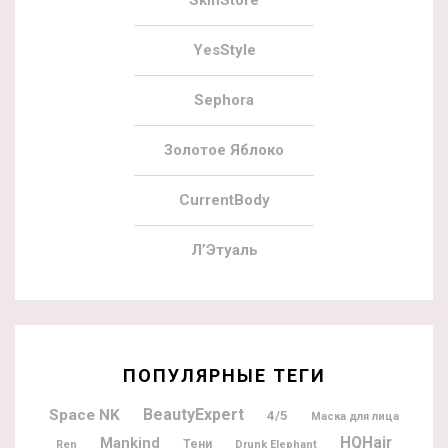
SkinStore
YesStyle
Sephora
Золотое Яблоко
CurrentBody
Л’Этуаль
ПОПУЛЯРНЫЕ ТЕГИ
BeautyExpert
Space NK
4/5
Маска для лица
HQHair
Mankind
Тени
Ren
Drunk Elephant