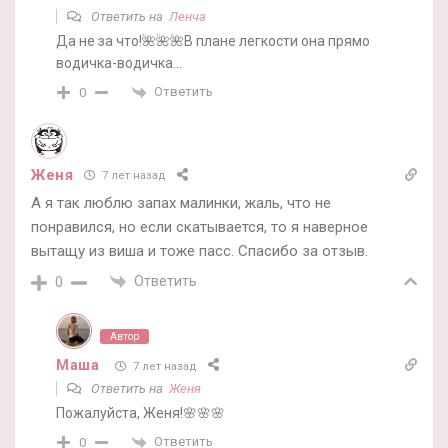
Ответить на
Ленча
Да не за что!🌺🌺🌺В плане легкости она прямо
водичка-водичка…
Ответить
0
Женя
7 лет назад
А я так люблю запах малинки, жаль, что не
понравился, но если скатывается, то я наверное
вытащу из виша и тоже пасс. Спасибо за отзыв.
Ответить
0
Автор
Маша
7 лет назад
Ответить на
Женя
Пожалуйста, Женя!🌸🌸🌸
Ответить
0