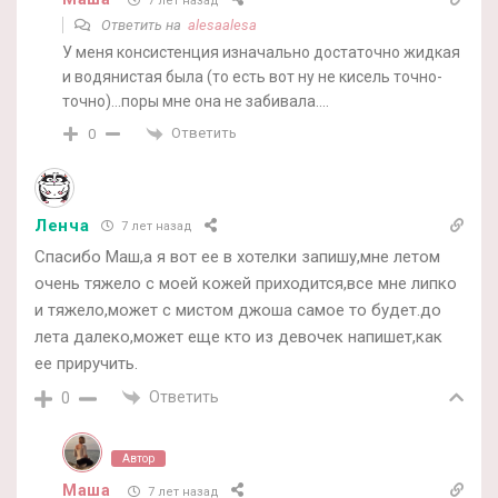
7 лет назад
Ответить на
alesaalesa
У меня консистенция изначально достаточно жидкая
и водянистая была (то есть вот ну не кисель точно-
точно)…поры мне она не забивала….
Ответить
0
Ленча
7 лет назад
Спасибо Маш,а я вот ее в хотелки запишу,мне летом
очень тяжело с моей кожей приходится,все мне липко
и тяжело,может с мистом джоша самое то будет.до
лета далеко,может еще кто из девочек напишет,как
ее приручить.
Ответить
0
Автор
Маша
7 лет назад