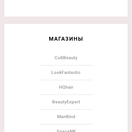
МАГАЗИНЫ
CultBeauty
LookFantastic
HQhair
BeautyExpert
ManKind
SpaceNK