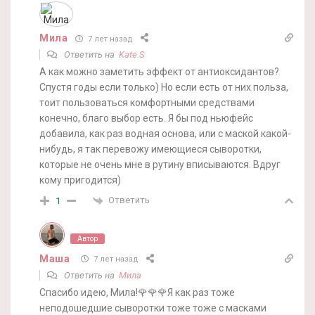
Мила
7 лет назад
Ответить на
Kate.S
А как можно заметить эффект от антиоксидантов?
Спустя годы если только) Но если есть от них польза,
тоит пользоваться комфортными средствами
конечно, благо выбор есть. Я бы под ньюфейс
добавила, как раз водная основа, или с маской какой-
нибудь, я так перевожу имеющиеся сыворотки,
которые не очень мне в рутину вписываются. Вдруг
кому пригодится)
Ответить
1
Автор
Маша
7 лет назад
Ответить на
Мила
Спасибо идею, Мила!🌹🌹🌹Я как раз тоже
неподошедшие сыворотки тоже тоже с масками