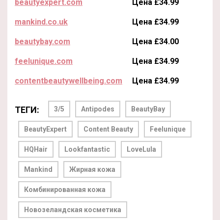
beautyexpert.com
Цена £34.99
mankind.co.uk
Цена £34.99
beautybay.com
Цена £34.00
feelunique.com
Цена £34.99
contentbeautywellbeing.com
Цена £34.99
ТЕГИ:
3/5
Antipodes
BeautyBay
BeautyExpert
Content Beauty
Feelunique
HQHair
Lookfantastic
LoveLula
Mankind
Жирная кожа
Комбинированная кожа
Новозеландская косметика