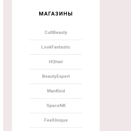
МАГАЗИНЫ
CultBeauty
LookFantastic
HQhair
BeautyExpert
ManKind
SpaceNK
FeelUnique