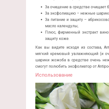
За очищение в средстве очищает б
За эксфолиацию – нежные шарики
За питание и защиту – абрикосов
масло календулы;
Плюс, фирменный экстракт вино
защиту коже.
Как вы видите исходя из состава, Antip
мягкий кремовый увлажняющий (и оч
шарики жожоба в средстве очень неж
смогут полюбить эксфолиатор от Antipo
Использование