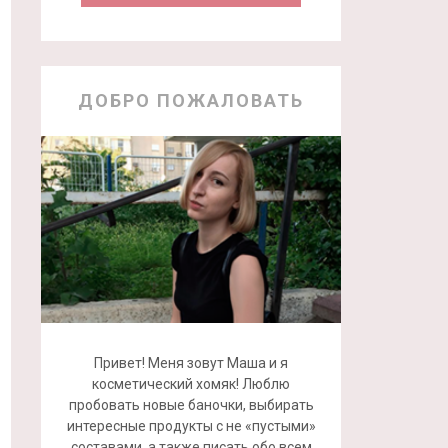
ДОБРО ПОЖАЛОВАТЬ
Привет! Меня зовут Маша и я
косметический хомяк! Люблю
пробовать новые баночки, выбирать
интересные продукты с не «пустыми»
составами, а также писать обо всем