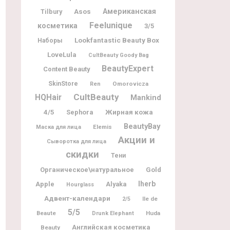
Американская
Tilbury
Asos
Feelunique
косметика
3/5
Lookfantastic Beauty Box
Наборы
LoveLula
CultBeauty Goody Bag
BeautyExpert
Content Beauty
SkinStore
Omorovicza
Ren
CultBeauty
HQHair
Mankind
Жирная кожа
4/5
Sephora
BeautyBay
Elemis
Маска для лица
Акции и
Сыворотка для лица
скидки
Тени
Органическое\натуральное
Gold
Iherb
Apple
Alyaka
Hourglass
Адвент-календари
Ile de
2/5
5/5
Beaute
Huda
Drunk Elephant
Английская косметика
Beauty