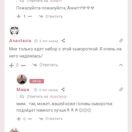
Ответить на
Аннетт
Пожалуйста-пожалуйста, Аннетт!🌹🌹🌹
Ответить
1
Anastasia
6 лет назад
Мне только едет набор с этой сывороткой. Я очень на
него надеялась!
Ответить
0
Автор
Маша
6 лет назад
Ответить на
Anastasia
ммм… так, может, вашей коже головы сыворотка
подойдет намного лучше🤞🤞🤞😊😊😊
Ответить
0