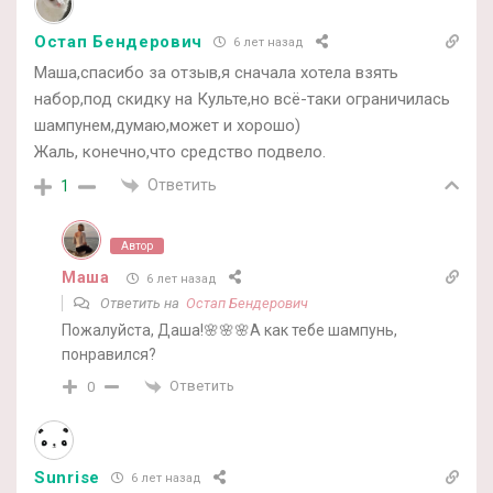
Остап Бендерович
6 лет назад
Маша,спасибо за отзыв,я сначала хотела взять
набор,под скидку на Культе,но всё-таки ограничилась
шампунем,думаю,может и хорошо)
Жаль, конечно,что средство подвело.
Ответить
1
Автор
Маша
6 лет назад
Ответить на
Остап Бендерович
Пожалуйста, Даша!🌸🌸🌸А как тебе шампунь,
понравился?
Ответить
0
Sunrise
6 лет назад