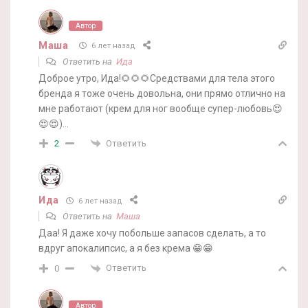
Автор
Маша
6 лет назад
Ответить на
Ида
Доброе утро, Ида!🌻🌻🌻Средствами для тела этого
бренда я тоже очень довольна, они прямо отлично на
мне работают (крем для ног вообще супер-любовь😍
😍😍)…
Ответить
2
Ида
6 лет назад
Ответить на
Маша
Даа! Я даже хочу побольше запасов сделать, а то
вдруг апокалипсис, а я без крема 😁😁
Ответить
0
Автор