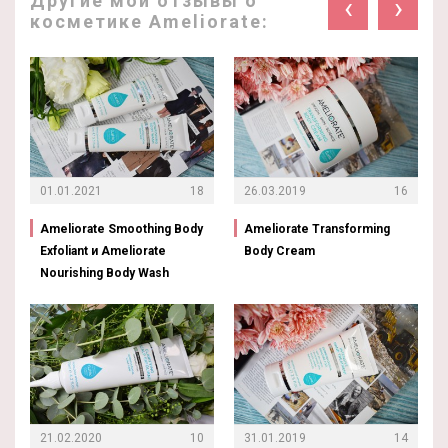
Другие мои отзывы о
‹
›
косметике Ameliorate:
01.01.2021
18
26.03.2019
16
Ameliorate Smoothing Body
Ameliorate Transforming
Exfoliant и Ameliorate
Body Cream
Nourishing Body Wash
21.02.2020
10
31.01.2019
14