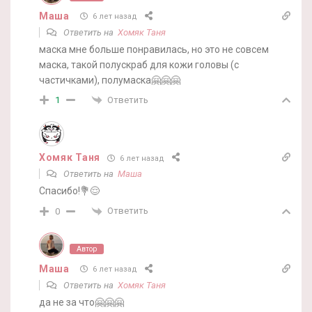
Маша
6 лет назад
Ответить на
Хомяк Таня
маска мне больше понравилась, но это не совсем
маска, такой полускраб для кожи головы (с
частичками), полумаска🤗🤗🤗
Ответить
1
Хомяк Таня
6 лет назад
Ответить на
Маша
Спасибо!💐😌
Ответить
0
Автор
Маша
6 лет назад
Ответить на
Хомяк Таня
да не за что🤗🤗🤗