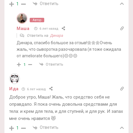
Ответить
1
Автор
Маша
6 лет назад
Ответить на
Динара
Динара, спасибо большое за отзыв!🌼🌼🌼Очень
жаль, что сыворотка разочаровала (я тоже ожидала
от ameliorate большего)😔😔😔
Ответить
1
Ида
6 лет назад
Доброе утро, Маша! Жаль, что средство себя не
оправдало. Я пока очень довольна средствами для
тела: и крем для тела, и для ступней, и для рук. И запах
мне очень нравится 😻
Ответить
1