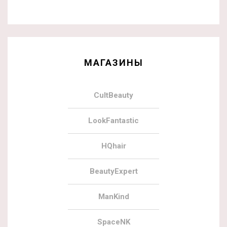
МАГАЗИНЫ
CultBeauty
LookFantastic
HQhair
BeautyExpert
ManKind
SpaceNK