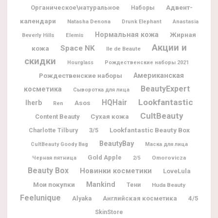
Адвент-
Органическое\натуральное
Наборы
календари
Natasha Denona
Drunk Elephant
Anastasia
Нормальная кожа
Жирная
Elemis
Beverly Hills
Акции и
Space NK
кожа
Ile de Beaute
скидки
Hourglass
Рождественские наборы 2021
Рождественские наборы
Американская
BeautyExpert
косметика
Сыворотка для лица
Lookfantastic
HQHair
Iherb
Asos
Ren
CultBeauty
Content Beauty
Сухая кожа
Lookfantastic Beauty Box
Charlotte Tilbury
3/5
BeautyBay
CultBeauty Goody Bag
Маска для лица
Gold Apple
Omorovicza
Черная пятница
2/5
Beauty Box
Новинки косметики
LoveLula
Мои покупки
Mankind
Тени
Huda Beauty
Feelunique
Alyaka
Английская косметика
4/5
SkinStore