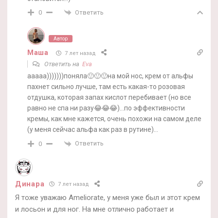
Ответить
0
Автор
Маша
7 лет назад
Ответить на
Eva
ааааа)))))))поняла🙂🙂🙂на мой нос, крем от альфы
пахнет сильно лучше, там есть какая-то розовая
отдушка, которая запах кислот перебивает (но все
равно не спа ни разу😂😂😂)…по эффективности
кремы, как мне кажется, очень похожи на самом деле
(у меня сейчас альфа как раз в рутине)…
Ответить
0
Динара
7 лет назад
Я тоже уважаю Ameliorate, у меня уже был и этот крем
и лосьон и для ног. На мне отлично работает и