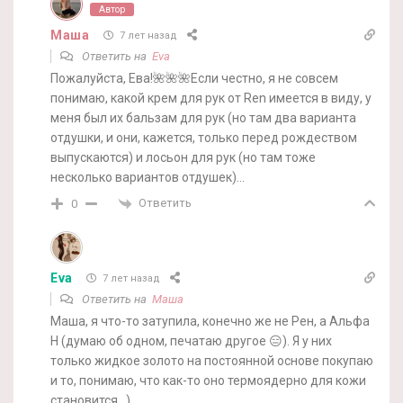
Автор
Маша
7 лет назад
Ответить на
Eva
Пожалуйста, Ева!🌺🌺🌺Если честно, я не совсем
понимаю, какой крем для рук от Ren имеется в виду, у
меня был их бальзам для рук (но там два варианта
отдушки, и они, кажется, только перед рождеством
выпускаются) и лосьон для рук (но там тоже
несколько вариантов отдушек)…
Ответить
0
Eva
7 лет назад
Ответить на
Маша
Маша, я что-то затупила, конечно же не Рен, а Альфа
Н (думаю об одном, печатаю другое 😑). Я у них
только жидкое золото на постоянной основе покупаю
и то, понимаю, что как-то оно термоядерно для кожи
становится…)