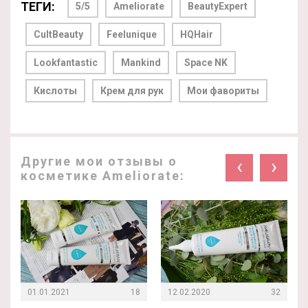
ТЕГИ:
5/5
Ameliorate
BeautyExpert
CultBeauty
Feelunique
HQHair
Lookfantastic
Mankind
Space NK
Кислоты
Крем для рук
Мои фавориты
Другие мои отзывы о
‹
›
косметике Ameliorate:
01.01.2021
18
12.02.2020
32