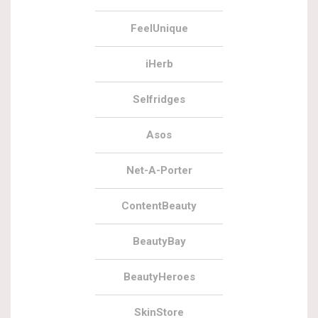
FeelUnique
iHerb
Selfridges
Asos
Net-A-Porter
ContentBeauty
BeautyBay
BeautyHeroes
SkinStore