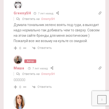
GreenySH
7 лет назад
Ответить на
GreenySH
Думала тональник зеленс взять под гуди, а выходит
надо нормально так добивать чем то сверху. Совсем
на этом сайте бренды для меня экзотические:)
Пожалуй все-же возьму на культе со скидкой.
Ответить
0
Автор
Маша
7 лет назад
Ответить на
GreenySH
🤷‍♀️🤷‍♀️🤷‍♀️
Ответить
0
↓