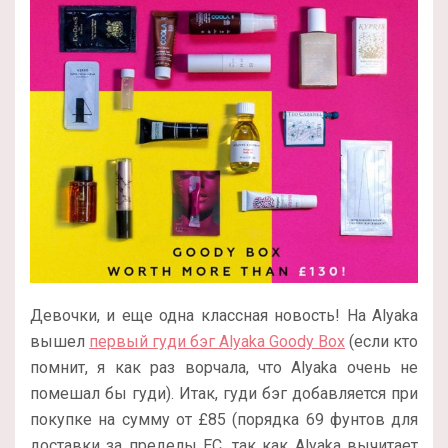
Девочки, и еще одна классная новость! На Alyaka
вышел
первый гуди бэг Alyaka Goody Box
(если кто
помнит, я как раз ворчала, что Alyaka очень не
помешал бы гуди). Итак, гуди бэг добавляется при
покупке на сумму от £85 (порядка 69 фунтов для
доставки за пределы ЕС, так как Alyaka вычитает