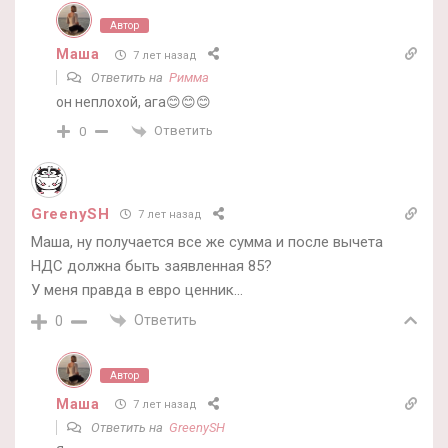
Автор
Маша
7 лет назад
Ответить на
Римма
он неплохой, ага😊😊😊
Ответить
0
GreenySH
7 лет назад
Маша, ну получается все же сумма и после вычета
НДС должна быть заявленная 85?
У меня правда в евро ценник…
Ответить
0
Автор
Маша
7 лет назад
Ответить на
GreenySH