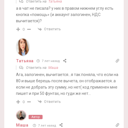
Ответить на
Татьяна
а в чат не писала? у них в правом нижнем углу есть
кнопка «помощь» (и аккаунт залогинен, НДС
вычитается)?
Ответить
0
Татьяна
7 лет назад
Ответить на
Маша
Ага, залогинен, вычитается…я так поняла, что если на
80 и выше берешь после вычета, он отображается..а
если не добрать эту сумму, но нет( код применен мне
пишет и при 50 фунтах, но гуди же нет…
Ответить
0
Автор
Маша
7 лет назад