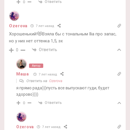
Ответить
0
Ozerova
7 лет назад
Хорошенький!😻Взяла бы с тональным Ilia про запас,
но у них нет оттенка 1,5, эх
Ответить
0
Автор
Маша
7 лет назад
Ответить на
Ozerova
я прямо рада)))пусть все выпускают гуди, будет
здорово))))
Ответить
0
Ozerova
7 лет назад