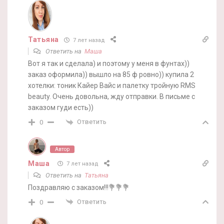
Татьяна
7 лет назад
Ответить на
Маша
Вот я так и сделала) и поэтому у меня в фунтах))
заказ оформила)) вышло на 85 ф ровно)) купила 2
хотелки: тоник Кайер Вайс и палетку тройную RMS
beauty. Очень довольна, жду отправки. В письме с
заказом гуди есть))
Ответить
0
Автор
Маша
7 лет назад
Ответить на
Татьяна
Поздравляю с заказом!!!💐💐💐
Ответить
0