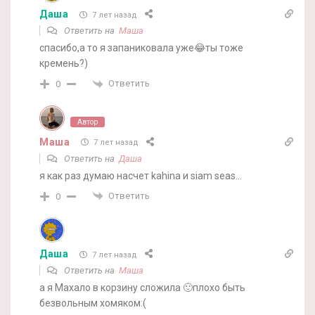
Даша
7 лет назад
Ответить на
Маша
спасибо,а то я запаниковала уже😂ты тоже
кремень?)
Ответить
0
Автор
Маша
7 лет назад
Ответить на
Даша
я как раз думаю насчет kahina и siam seas…
Ответить
0
Даша
7 лет назад
Ответить на
Маша
а я Махало в корзину сложила 🙂плохо быть
безвольным хомяком:(