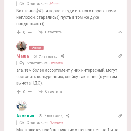
Ответить на
Маша
Вот точно👍Для первого гуди и такого порога прям
неплохой, старались)) пусть в том же духе
продолжают))
Ответить
0
Автор
Маша
7 лет назад
Ответить на
Ozerova
ага, тем более ассортимент у них интересный, могут
составить конкуренцию, спейсу так точно (с учетом
вычета НДС)…
Ответить
0
Аксиния
7 лет назад
Ответить на
Ozerova
Мне кажется вообще никаких оттенков нет, на 1 и на