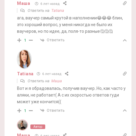
Маша
6 лет назад
Ответить на
Tatiana
ага, ваучер самый крутой в наполнении😂😂😂 блин,
это хороший вопрос, у меня никогда не было их
ваучеров, но по идее, да, поля-то разные🤔🤔🤔
Ответить
1
Tatiana
6 лет назад
Ответить на
Маша
Вот и я обрадовалась, получив ваучер..Но, как часто у
аляки, не работает( А с их скоростью ответов гуди
может уже кончится((
Ответить
1
Автор
Маша
6 лет назад