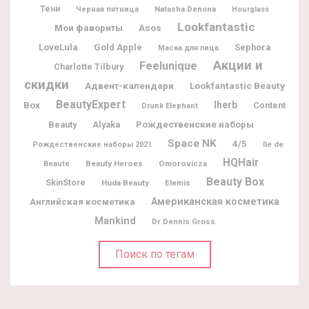
Тени
Natasha Denona
Черная пятница
Hourglass
Lookfantastic
Мои фавориты
Asos
LoveLula
Gold Apple
Sephora
Маска для лица
Акции и
Feelunique
Charlotte Tilbury
скидки
Адвент-календари
Lookfantastic Beauty
BeautyExpert
Box
Iherb
Content
Drunk Elephant
Рождественские наборы
Beauty
Alyaka
Space NK
4/5
Ile de
Рождественские наборы 2021
HQHair
Beaute
Beauty Heroes
Omorovicza
Beauty Box
SkinStore
Huda Beauty
Elemis
Американская косметика
Английская косметика
Mankind
Dr Dennis Gross
Поиск по тегам