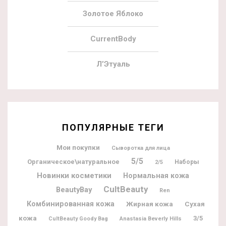
Золотое Яблоко
CurrentBody
Л’Этуаль
ПОПУЛЯРНЫЕ ТЕГИ
Мои покупки
Сыворотка для лица
5/5
Органическое\натуральное
Наборы
2/5
Новинки косметики
Нормальная кожа
CultBeauty
BeautyBay
Ren
Комбинированная кожа
Жирная кожа
Сухая
кожа
3/5
CultBeauty Goody Bag
Anastasia Beverly Hills