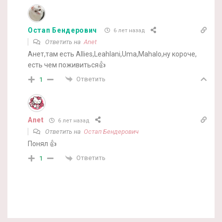
Остап Бендерович
6 лет назад
Ответить на
Anet
Анет,там есть Allies,Leahlani,Uma,Mahalo,ну короче,
есть чем поживиться👍
Ответить
1
Anet
6 лет назад
Ответить на
Остап Бендерович
Понял 👍
Ответить
1