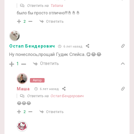
Ответить на
Tatiana
было бы просто отлично!!!🤞🤞🤞
Ответить
2
Остап Бендерович
6 лет назад
Ну понеслось,прощай Гудик Спейса..😋😂😂
Ответить
1
Автор
Маша
6 лет назад
Ответить на
Остап Бендерович
😂😂😂
Ответить
2