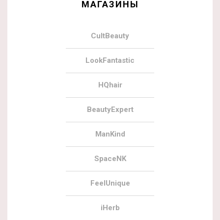
МАГАЗИНЫ
CultBeauty
LookFantastic
HQhair
BeautyExpert
ManKind
SpaceNK
FeelUnique
iHerb