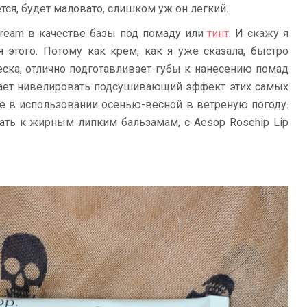
ется, будет маловато, слишком уж он легкий.
Cream в качестве базы под помаду или
тинт
. И скажу я
я этого. Потому как крем, как я уже сказала, быстро
еска, отлично подготавливает губы к нанесению помад
гает нивелировать подсушивающий эффект этих самых
не в использовании осенью-весной в ветреную погоду.
ть к жирным липким бальзамам, с Aesop Rosehip Lip