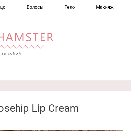
цо
Волосы
Тело
Макияж
osehip Lip Cream