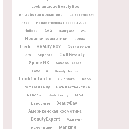
Lookfantastic Beauty Box
Английская косметика
Сыворотка для
лица
Рождественские наборы 2021
5/5
Наборы
Hourglass
2/5
Новинки косметики
Elemis
Beauty Box
Iherb
Сухая кожа
CultBeauty
3/5
Sephora
Space NK
Natasha Denona
LoveLula
Beauty Heroes
Lookfantastic
Asos
SkinStore
Рождественские
Content Beauty
наборы
Мои
Huda Beauty
BeautyBay
фавориты
Американская косметика
BeautyExpert
Адвент-
календари
Mankind