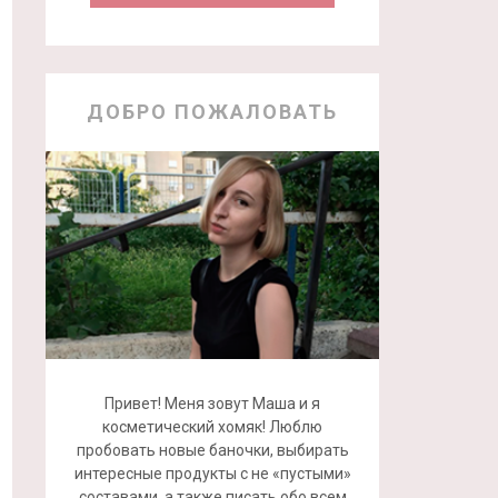
ДОБРО ПОЖАЛОВАТЬ
Привет! Меня зовут Маша и я
косметический хомяк! Люблю
пробовать новые баночки, выбирать
интересные продукты с не «пустыми»
составами, а также писать обо всем