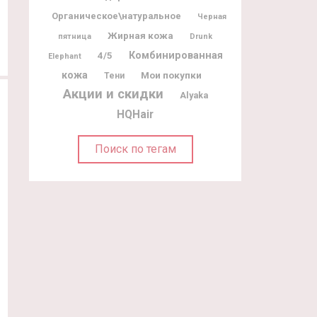
Органическое\натуральное
Черная
Жирная кожа
пятница
Drunk
Комбинированная
4/5
Elephant
кожа
Мои покупки
Тени
Акции и скидки
Alyaka
HQHair
Поиск по тегам