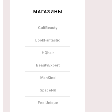
МАГАЗИНЫ
CultBeauty
LookFantastic
HQhair
BeautyExpert
ManKind
SpaceNK
FeelUnique