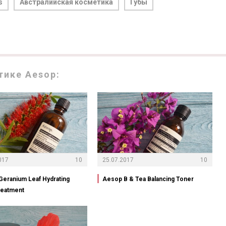
s
Австралийская косметика
Губы
тике Aesop:
017
10
25.07.2017
10
eranium Leaf Hydrating
Aesop B & Tea Balancing Toner
reatment