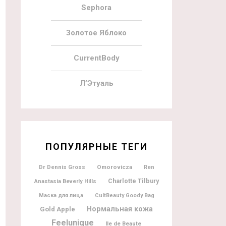
Sephora
Золотое Яблоко
CurrentBody
Л’Этуаль
ПОПУЛЯРНЫЕ ТЕГИ
Dr Dennis Gross
Omorovicza
Ren
Charlotte Tilbury
Anastasia Beverly Hills
Маска для лица
CultBeauty Goody Bag
Нормальная кожа
Gold Apple
Feelunique
Ile de Beaute