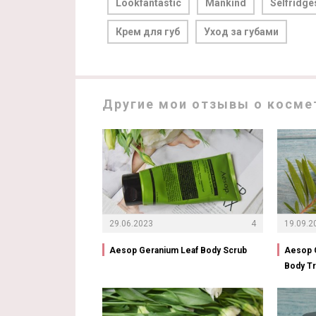
Lookfantastic
Mankind
Selfridge
Крем для губ
Уход за губами
Другие мои отзывы о косме
29.06.2023
4
19.09.2
Aesop Geranium Leaf Body Scrub
Aesop G
Body T