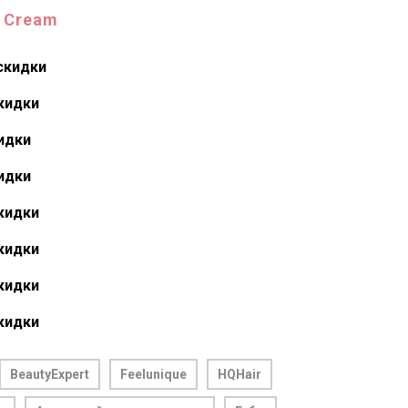
p Cream
скидки
скидки
идки
идки
скидки
скидки
скидки
скидки
BeautyExpert
Feelunique
HQHair