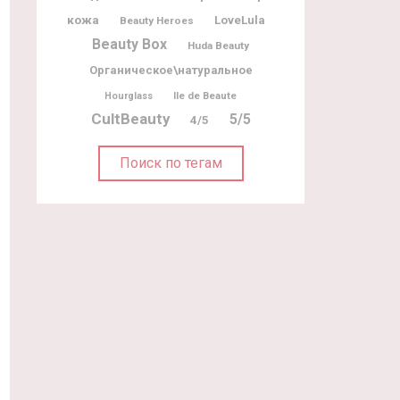
кожа
LoveLula
Beauty Heroes
Beauty Box
Huda Beauty
Органическое\натуральное
Ile de Beaute
Hourglass
CultBeauty
5/5
4/5
Поиск по тегам