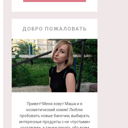
ДОБРО ПОЖАЛОВАТЬ
Привет! Меня зовут Маша и я
косметический хомяк! Люблю
пробовать новые баночки, выбирать
интересные продукты с не «пустыми»
составами, а также писать обо всем