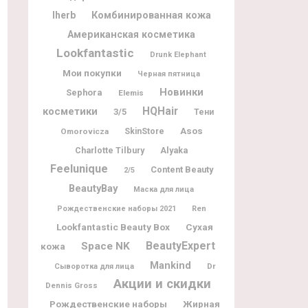
Iherb
Комбинированная кожа
Американская косметика
Lookfantastic
Drunk Elephant
Мои покупки
Черная пятница
Новинки
Sephora
Elemis
косметики
HQHair
3/5
Тени
Asos
Omorovicza
SkinStore
Charlotte Tilbury
Alyaka
Feelunique
Content Beauty
2/5
BeautyBay
Маска для лица
Рождественские наборы 2021
Ren
Lookfantastic Beauty Box
Сухая
BeautyExpert
Space NK
кожа
Mankind
Dr
Сыворотка для лица
Акции и скидки
Dennis Gross
Рождественские наборы
Жирная