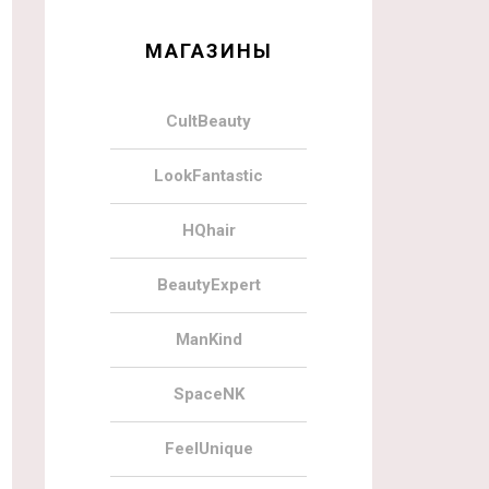
МАГАЗИНЫ
CultBeauty
LookFantastic
HQhair
BeautyExpert
ManKind
SpaceNK
FeelUnique