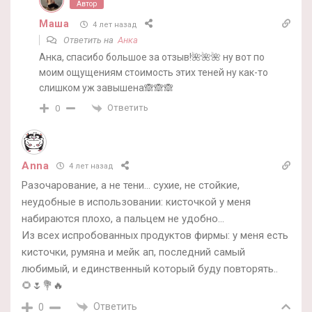
Автор
Маша
4 лет назад
Ответить на
Анка
Анка, спасибо большое за отзыв!🌺🌺🌺 ну вот по
моим ощущениям стоимость этих теней ну как-то
слишком уж завышена🙈🙈🙈
Ответить
0
Anna
4 лет назад
Разочарование, а не тени… сухие, не стойкие,
неудобные в использовании: кисточкой у меня
набираются плохо, а пальцем не удобно…
Из всех испробованных продуктов фирмы: у меня есть
кисточки, румяна и мейк ап, последний самый
любимый, и единственный который буду повторять..
🌻🌷💐🔥
Ответить
0