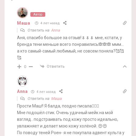
Автор
Маша
4 лет назад
Ответить на
Anna
Аня, спасибо большое за отзыв!🌷🌷🌷 мне, кстати, у
бренда тени меньше всего понравились🙈🙈🙈 ммм…
а кто самый-самый любимый, не совсем поняла?🥰🥰
🥰
Ответить
0
Anna
4 лет назад
Ответить на
Маша
Прости Маш!! Я балда, поздно писала🤦🏻‍♀️
Мне подошёл стик. Очень удачный мейк на мой
взгляд.. подстраивать под кожу просто идеально,
увлажняет и делает мою кожу холёной. 😍😍
По поводу теней Роен- я не покупала адвент культа у