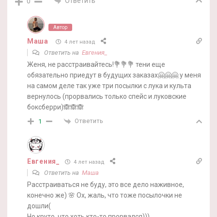
Ответить
0
Автор
Маша
4 лет назад
Ответить на
Евгения_
Женя, не расстраивайтесь!💐💐💐 тени еще
обязательно приедут в будущих заказах🤗🤗🤗 у меня
на самом деле так уже три посылки с лука и культа
вернулось (прорвались только спейс и луковские
боксберри)🙈🙈🙈
Ответить
1
Евгения_
4 лет назад
Ответить на
Маша
Расстраиваться не буду, это все дело наживное,
конечно же) 🌸 Ох, жаль, что тоже посылочки не
дошли(
Но круто, что хоть кто-то прорвался)))