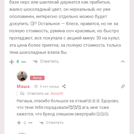
базе нерс или шантекай держатся как прибитые,
жалко шоколадный цвет, он нереальный, но уже
ополовинен, интересно отдельно можно будет
докупить 🧐? Остальное — блеск, нравится, но не за
полную стоимость, румяна ооч красивые, но быстро
пропадают, все покупала с акцией минус 30 на культ,
эта цена более приятна, за полную стоимость только
тени шоколадные взяла бы
Ответить
4
Автор
Маша
4 лет назад
Ответить на
NataliN
Наташа, спасибо большое за отзыв!🌼🌼🌼 Здорово,
что тени тебя порадовали🥰🥰🥰 ага, мне тоже
кажется, что бренд слишком оверпрайс🤔🤔🤔
Ответить
0