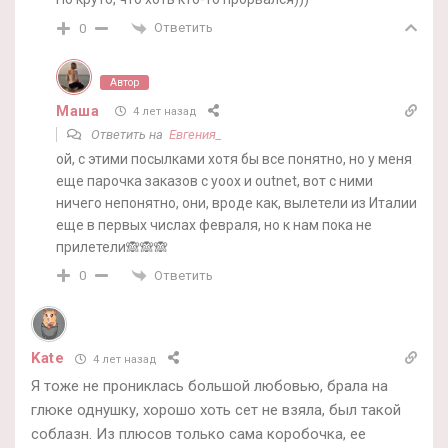
Ответить
0
Автор
Маша
4 лет назад
Ответить на
Евгения_
ой, с этими посылками хотя бы все понятно, но у меня
еще парочка заказов с yoox и outnet, вот с ними
ничего непонятно, они, вроде как, вылетели из Италии
еще в первых числах февраля, но к нам пока не
прилетели🙈🙈🙈
Ответить
0
Kate
4 лет назад
Я тоже не прониклась большой любовью, брала на
глюке однушку, хорошо хоть сет не взяла, был такой
соблазн. Из плюсов только сама коробочка, ее