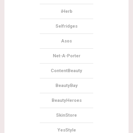
iHerb
Selfridges
Asos
Net-A-Porter
ContentBeauty
BeautyBay
BeautyHeroes
SkinStore
YesStyle