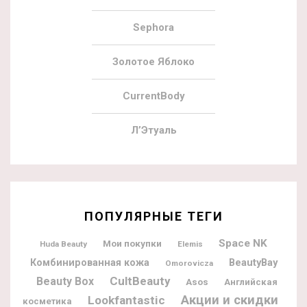
Sephora
Золотое Яблоко
CurrentBody
Л’Этуаль
ПОПУЛЯРНЫЕ ТЕГИ
Space NK
Мои покупки
Huda Beauty
Elemis
BeautyBay
Комбинированная кожа
Omorovicza
CultBeauty
Beauty Box
Asos
Английская
Акции и скидки
Lookfantastic
косметика