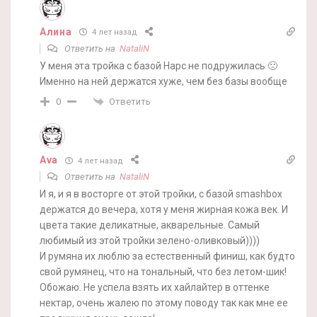
Алина
4 лет назад
Ответить на
NataliN
У меня эта тройка с базой Нарс не подружилась 🙁
Именно на ней держатся хуже, чем без базы вообще
Ответить
0
Ava
4 лет назад
Ответить на
NataliN
И я, и я в восторге от этой тройки, с базой smashbox
держатся до вечера, хотя у меня жирная кожа век. И
цвета такие деликатные, акварельные. Самый
любимый из этой тройки зелено-оливковый))))
И румяна их люблю за естественный финиш, как будто
свой румянец, что на тональный, что без летом-шик!
Обожаю. Не успела взять их хайлайтер в оттенке
нектар, очень жалею по этому поводу так как мне ее