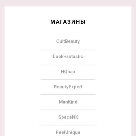
МАГАЗИНЫ
CultBeauty
LookFantastic
HQhair
BeautyExpert
ManKind
SpaceNK
FeelUnique