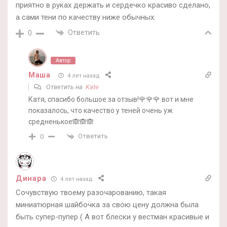
приятно в руках держать и сердечко красиво сделано,
а сами тени по качеству ниже обычных.
Ответить
0
Автор
Маша
4 лет назад
Ответить на
Kate
Катя, спасибо большое за отзыв!🌹🌹🌹 вот и мне
показалось, что качество у теней очень уж
средненькое🙈🙈🙈
Ответить
0
Динара
4 лет назад
Сочувствую твоему разочарованию, такая
миниатюрная шайбочка за свою цену должна была
быть супер-пупер ( А вот блески у вестман красивые и