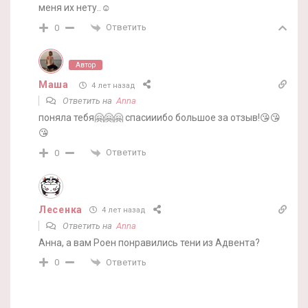
меня их нету..☺️
Ответить
0
Автор
Маша
4 лет назад
Ответить на
Anna
поняла тебя🤗🤗🤗 спасииибо большое за отзыв!😘😘
😘
Ответить
0
Лесенка
4 лет назад
Ответить на
Anna
Анна, а вам Роен понравились тени из Адвента?
Ответить
0