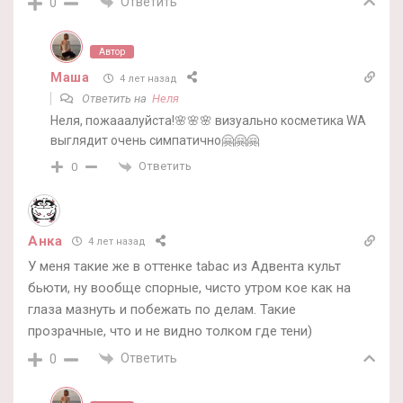
Ответить
0
Автор
Маша
4 лет назад
Ответить на
Неля
Неля, пожааалуйста!🌸🌸🌸 визуально косметика WA
выглядит очень симпатично🤗🤗🤗
Ответить
0
Анка
4 лет назад
У меня такие же в оттенке tabac из Адвента культ
бьюти, ну вообще спорные, чисто утром кое как на
глаза мазнуть и побежать по делам. Такие
прозрачные, что и не видно толком где тени)
Ответить
0