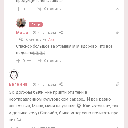
продукция очень зашла!
Ответить
0
Автор
Маша
4 лет назад
Ответить на
Ava
Спасибо большое за отзыв!🌼🌼🌼 здорово, что все
подошло🤗🤗🤗
Ответить
0
Евгения_
4 лет назад
Эх, должны были мне прийти эти тени в
неотправленном культовском заказе… И все равно
ваш отзыв, Маша, меня не утешил 😹 Как хотела их, так
и дальше хочу) Спасибо, было интересно почитать про
них 😌