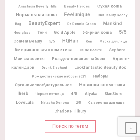
Сухая кожа
Beauty Heroes
Anastasia Beverly Hills
Feelunique
Нормальная кожа
CultBeauty Goody
BeautyExpert
Mankind
Dr Dennis Gross
Bag
5/5
Жирная кожа
Gold Apple
Тени
Hourglass
HQHair
Content Beauty
3/5
Ren
Маска для лица
Американская косметика
Sephora
Ile de Beaute
Мои фавориты
Рождественские наборы
Адвент-
календари
Lookfantastic Beauty Box
Drunk Elephant
Наборы
Рождественские наборы 2021
Новинки косметики
Органическое\натуральное
Iherb
4/5
Alyaka
SkinStore
Черная пятница
LoveLula
Natasha Denona
2/5
Сыворотка для лица
Charlotte Tilbury
Поиск по тегам
↓