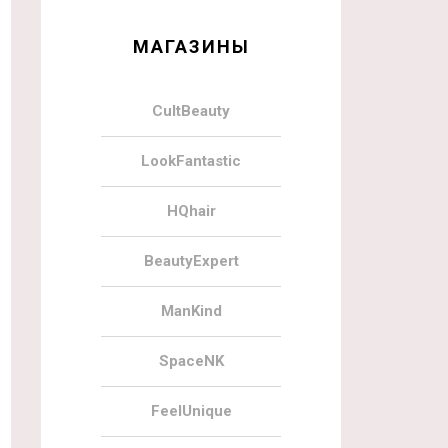
МАГАЗИНЫ
CultBeauty
LookFantastic
HQhair
BeautyExpert
ManKind
SpaceNK
FeelUnique