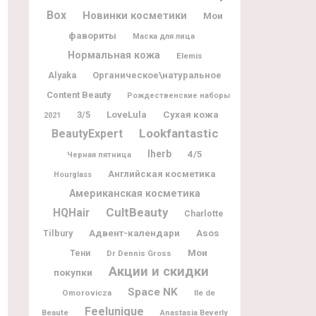
Box
Новинки косметики
Мои
фавориты
Маска для лица
Нормальная кожа
Elemis
Alyaka
Органическое\натуральное
Content Beauty
Рождественские наборы
3/5
LoveLula
Сухая кожа
2021
Lookfantastic
BeautyExpert
Iherb
4/5
Черная пятница
Английская косметика
Hourglass
Американская косметика
CultBeauty
HQHair
Charlotte
Адвент-календари
Tilbury
Asos
Мои
Тени
Dr Dennis Gross
Акции и скидки
покупки
Space NK
Omorovicza
Ile de
Feelunique
Beaute
Anastasia Beverly