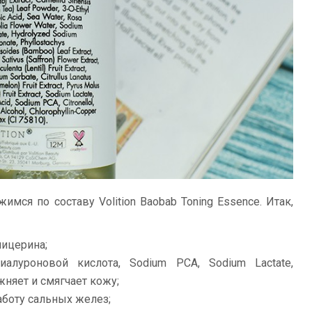
мся по составу Volition Baobab Toning Essence. Итак,
лицерина;
алуроновой кислота, Sodium PCA, Sodium Lactate,
жняет и смягчает кожу;
аботу сальных желез;