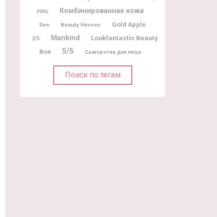
Комбинированная кожа
Hills
Gold Apple
Beauty Heroes
Ren
Mankind
Lookfantastic Beauty
2/5
5/5
Box
Сыворотка для лица
Поиск по тегам