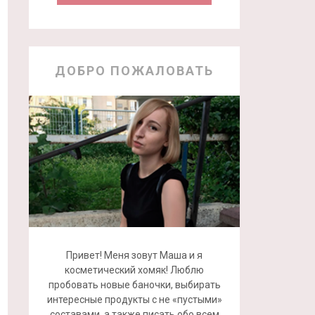
ДОБРО ПОЖАЛОВАТЬ
Привет! Меня зовут Маша и я
косметический хомяк! Люблю
пробовать новые баночки, выбирать
интересные продукты с не «пустыми»
составами, а также писать обо всем