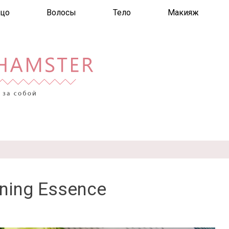
цо
Волосы
Тело
Макияж
oning Essence