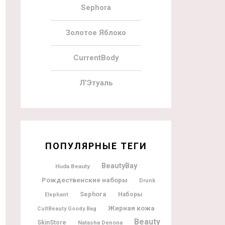
Sephora
Золотое Яблоко
CurrentBody
Л’Этуаль
ПОПУЛЯРНЫЕ ТЕГИ
BeautyBay
Huda Beauty
Рождественские наборы
Drunk
Sephora
Наборы
Elephant
Жирная кожа
CultBeauty Goody Bag
Beauty
SkinStore
Natasha Denona